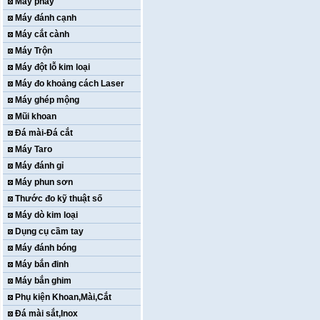
Máy phay
Máy đánh cạnh
Máy cắt cành
Máy Trộn
Máy đột lỗ kim loại
Máy đo khoảng cách Laser
Máy ghép mộng
Mũi khoan
Đá mài-Đá cắt
Máy Taro
Máy đánh gỉ
Máy phun sơn
Thước đo kỹ thuật số
Máy dò kim loại
Dụng cụ cầm tay
Máy đánh bóng
Máy bắn đinh
Máy bắn ghim
Phụ kiện Khoan,Mài,Cắt
Đá mài sắt,Inox