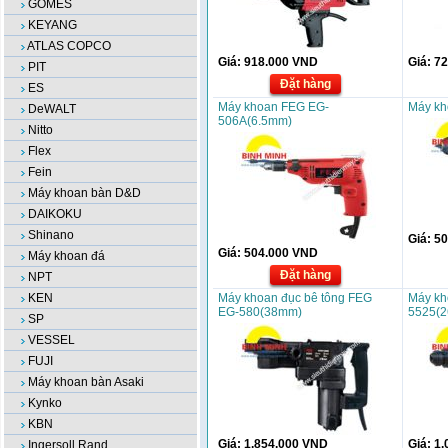
GOMES
KEYANG
ATLAS COPCO
Giá:
918.000
VND
Giá:
72
PIT
Đặt hàng
ES
Máy khoan FEG EG-
Máy k
DeWALT
506A(6.5mm)
Nitto
Flex
Fein
Máy khoan bàn D&D
DAIKOKU
Shinano
Giá:
50
Giá:
504.000
VND
Máy khoan đá
Đặt hàng
NPT
KEN
Máy khoan đục bê tông FEG
Máy kh
EG-580(38mm)
5525(
SP
VESSEL
FUJI
Máy khoan bàn Asaki
Kynko
KBN
Giá:
1.854.000
VND
Giá:
1.
Ingersoll Rand