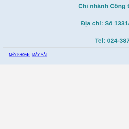
T14( 1m4)
Chi nhánh Công 
Giá:
51.498.000
VND
Máy cưa đĩa lưỡi hợp
kim Makita HS7600(
Địa chỉ: Số 133
185mm, 1200W)
Giá:
0
VND
Máy cắt gạch Bosch
Tel: 024-38
GDC140( 1.400W,
115mm)
Giá:
0
VND
MÁY KHOAN
|
MÁY MÀI