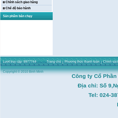
Chính sách giao hàng
Chế độ bảo hành
Sản phẩm bán chạy
Máy khoan bàn Hồng
ký HK-KCP15(
Lượt truy cập: 9977744
Trang chủ
Phương thức thanh toán
Chính sác
1m5,1HP,3 Puly,Có Tay
Phay)
Giá:
16.596.000
VND
Copyright © 2010 Binh Minh
Công ty Cổ Phần
Máy bắt ốc bằng khí
nén URYU UW-
9SK(M10)
Địa chỉ: Số 9,
Giá:
0
VND
Tel: 024-3
Máy duỗi sắt Hồng ký
HK–DSM114( 1HP,Ø8 -
Ø10)
Giá:
3.546.000
VND
Máy tiện Hồng ký HK-