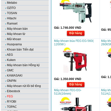
Metabo
OZITO
TOSAN
Hitachi
Ramset
Giá:
1.746.000
VND
Máy khoan bàn
Giá:
95
Đặt hàng
Máy khoan từ
Mũi khoan
Máy khoan búa FEG EG-560(
Máy kh
Husqvarna
1200W )
2606SR
Khoan bàn Tiến đạt
AEG
Kuken
Máy khoan bàn Hồng ký
GMC
KAWASAKI
Giá:
1.
Giá:
1.350.000
VND
ONPIN
Đặt hàng
Máy khoan rút lõi bê tông
Máy khoan FEG EG-
Máy kh
Eibestock
5116(16mm)
511A(
FEG
RYOBI
TOPAC