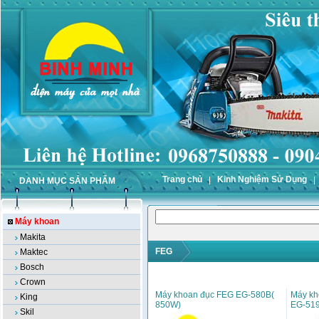
Trang chủ
Kinh Nghiệm Sử Dụng
DANH MỤC SẢN PHẨM
Máy khoan
Makita
FEG
Maktec
Bosch
Crown
Máy khoan đục FEG EG-580B(
Máy kh
King
850W)
EG-519
Skil