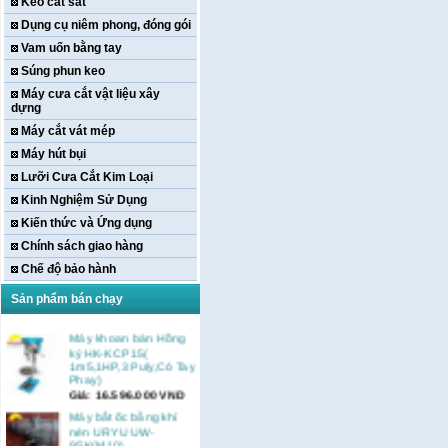
Kéo cắt sắt
Dụng cụ niêm phong, đóng gói
Vam uốn bằng tay
Súng phun keo
Máy cưa cắt vật liệu xây
dựng
Máy cắt vát mép
Máy hút bụi
Lưỡi Cưa Cắt Kim Loại
Kinh Nghiệm Sử Dụng
Kiến thức và Ứng dụng
Chính sách giao hàng
Chế độ bảo hành
Sản phẩm bán chạy
Máy khoan bàn Hồng
ký HK-KCP15(
1m5,1HP,3 Puly,Có Tay
Phay)
Giá:
16.596.000
VND
Máy bắt ốc bằng khí
nén URYU UW-
9SK(M10)