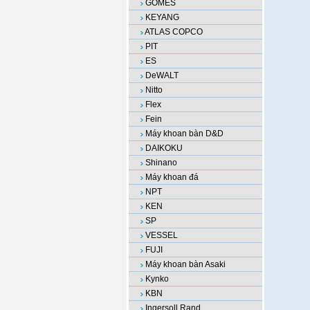
GOMES
KEYANG
ATLAS COPCO
PIT
ES
DeWALT
Nitto
Flex
Fein
Máy khoan bàn D&D
DAIKOKU
Shinano
Máy khoan đá
NPT
KEN
SP
VESSEL
FUJI
Máy khoan bàn Asaki
Kynko
KBN
Ingersoll Rand