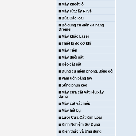
Máy khoét lỗ
Máy rút,cấy Ri vê
Búa Các loại
Bộ dụng cụ điện đa năng
Dremel
Máy khắc Laser
Thiết bị đo cơ khí
Máy Tiện
Máy duỗi sắt
Kéo cắt sắt
Dụng cụ niêm phong, đóng gói
Vam uốn bằng tay
Súng phun keo
Máy cưa cắt vật liệu xây
dựng
Máy cắt vát mép
Máy hút bụi
Lưỡi Cưa Cắt Kim Loại
Kinh Nghiệm Sử Dụng
Kiến thức và Ứng dụng