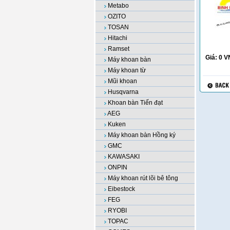
Metabo
OZITO
TOSAN
Hitachi
Ramset
Giá:
0
V
Máy khoan bàn
Máy khoan từ
Mũi khoan
Husqvarna
Khoan bàn Tiến đạt
AEG
Kuken
Máy khoan bàn Hồng ký
GMC
KAWASAKI
ONPIN
Máy khoan rút lõi bê tông
Eibestock
FEG
RYOBI
TOPAC