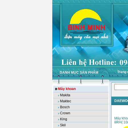
Trang 
DANH MỤC SẢN PHẨM
Máy khoan
Makita
DAEWO
Maktec
Bosch
Crown
Máy kho
King
8RH( 1
Skil