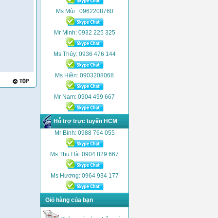
Ms Mùi : 0962208760
Mr Minh: 0932 225 325
Ms Thủy: 0936 476 144
Ms Hiền: 0903208068
Mr Nam: 0904 499 667
Hỗ trợ trực tuyến HCM
Mr Bình: 0988 764 055
Ms Thu Hà: 0904 829 667
Ms Hương: 0964 934 177
Giỏ hàng của bạn