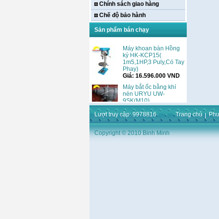
Chính sách giao hàng
Chế độ bảo hành
Sản phẩm bán chạy
Máy khoan bàn Hồng
ký HK-KCP15(
1m5,1HP,3 Puly,Có Tay
Phay)
Giá:
16.596.000
VND
Máy bắt ốc bằng khí
nén URYU UW-
9SK(M10)
Giá:
0
VND
Lượt truy cập: 9978816
Trang chủ
Phư
Máy duỗi sắt Hồng ký
HK–DSM114( 1HP,Ø8 -
Copyright © 2010 Binh Minh
Ø10)
Giá:
3.546.000
VND
Máy tiện Hồng ký HK-
T14( 1m4)
Giá:
51.498.000
VND
Máy cưa đĩa lưỡi hợp
kim Makita HS7600(
185mm, 1200W)
Giá:
0
VND