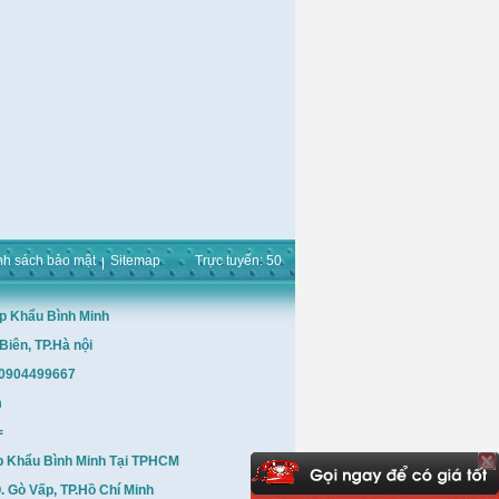
nh sách bảo mật
Sitemap
Trực tuyến: 50
p Khẩu Bình Minh
Biên, TP.Hà nội
: 0904499667
m
=
p Khẩu Bình Minh Tại TPHCM
 Gò Vấp, TP.Hồ Chí Minh