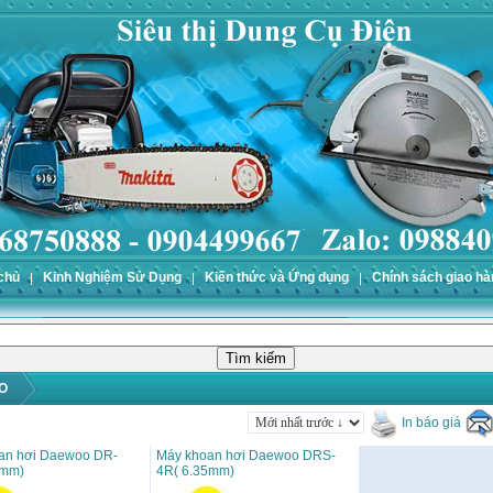
chủ
Kinh Nghiệm Sử Dụng
Kiến thức và Ứng dụng
Chính sách giao hà
O
In báo giá
an hơi Daewoo DR-
Máy khoan hơi Daewoo DRS-
0mm)
4R( 6.35mm)