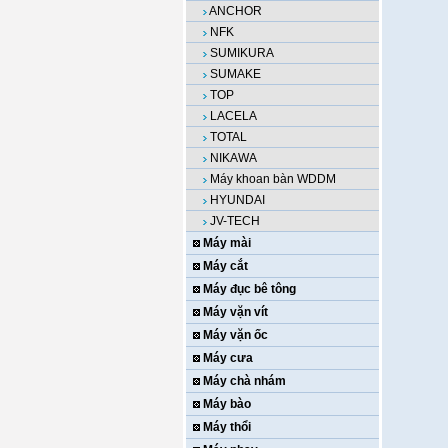
ANCHOR
NFK
SUMIKURA
SUMAKE
TOP
LACELA
TOTAL
NIKAWA
Máy khoan bàn WDDM
HYUNDAI
JV-TECH
Máy mài
Máy cắt
Máy đục bê tông
Máy vặn vít
Máy vặn ốc
Máy cưa
Máy chà nhám
Máy bào
Máy thổi