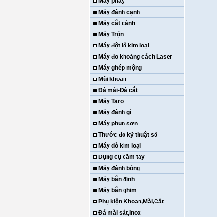
Máy phay
Máy đánh cạnh
Máy cắt cành
Máy Trộn
Máy đột lỗ kim loại
Máy đo khoảng cách Laser
Máy ghép mộng
Mũi khoan
Đá mài-Đá cắt
Máy Taro
Máy đánh gỉ
Máy phun sơn
Thước đo kỹ thuật số
Máy dò kim loại
Dụng cụ cầm tay
Máy đánh bóng
Máy bắn đinh
Máy bắn ghim
Phụ kiện Khoan,Mài,Cắt
Đá mài sắt,Inox