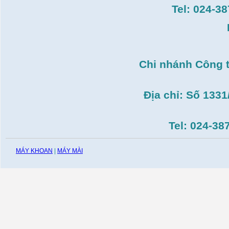
T14( 1m4)
Tel: 024-3
Giá:
51.498.000
VND
Máy cưa đĩa lưỡi hợp
kim Makita HS7600(
185mm, 1200W)
Giá:
0
VND
Chi nhánh Công 
Máy cắt gạch Bosch
GDC140( 1.400W,
115mm)
Giá:
0
VND
Địa chỉ: Số 133
Tel: 024-38
MÁY KHOAN
|
MÁY MÀI