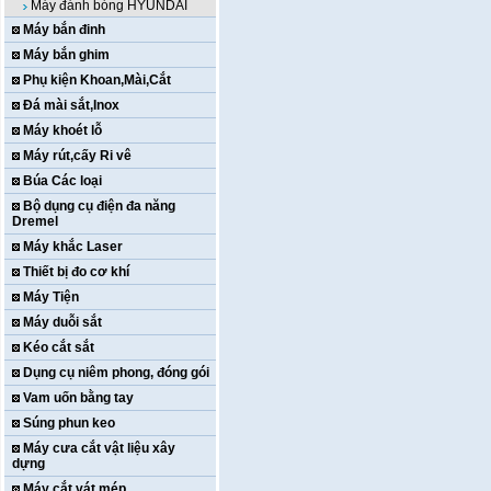
Máy đánh bóng HYUNDAI
Máy bắn đinh
Máy bắn ghim
Phụ kiện Khoan,Mài,Cắt
Đá mài sắt,Inox
Máy khoét lỗ
Máy rút,cấy Ri vê
Búa Các loại
Bộ dụng cụ điện đa năng
Dremel
Máy khắc Laser
Thiết bị đo cơ khí
Máy Tiện
Máy duỗi sắt
Kéo cắt sắt
Dụng cụ niêm phong, đóng gói
Vam uốn bằng tay
Súng phun keo
Máy cưa cắt vật liệu xây
dựng
Máy cắt vát mép