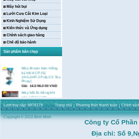
Máy hút bụi
Lưỡi Cưa Cắt Kim Loại
Kinh Nghiệm Sử Dụng
Kiến thức và Ứng dụng
Chính sách giao hàng
Chế độ bảo hành
Sản phẩm bán chạy
Máy khoan bàn Hồng
ký HK-KCP15(
1m5,1HP,3 Puly,Có Tay
Phay)
Giá:
16.596.000
VND
Máy bắt ốc bằng khí
nén URYU UW-
9SK(M10)
Giá:
0
VND
Lượt truy cập: 9978179
Trang chủ
Phương thức thanh toán
Chính sác
Máy duỗi sắt Hồng ký
Copyright © 2010 Binh Minh
HK–DSM114( 1HP,Ø8 -
Công ty Cổ Phần
Ø10)
Giá:
3.546.000
VND
Địa chỉ: Số 9,
Máy tiện Hồng ký HK-