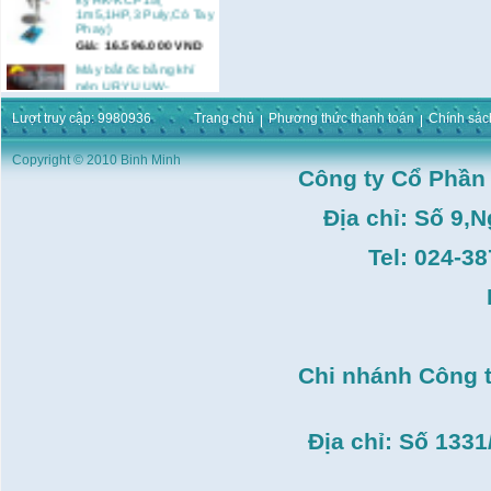
1m5,1HP,3 Puly,Có Tay
Phay)
Giá:
16.596.000
VND
Máy bắt ốc bằng khí
nén URYU UW-
9SK(M10)
Giá:
0
VND
Lượt truy cập: 9980936
Trang chủ
Phương thức thanh toán
Chính sác
Máy duỗi sắt Hồng ký
HK–DSM114( 1HP,Ø8 -
Copyright © 2010 Binh Minh
Công ty Cổ Phần
Ø10)
Giá:
3.546.000
VND
Địa chỉ: Số 9,
Máy tiện Hồng ký HK-
T14( 1m4)
Tel: 024-3
Giá:
51.498.000
VND
Máy cưa đĩa lưỡi hợp
kim Makita HS7600(
185mm, 1200W)
Giá:
0
VND
Máy cắt gạch Bosch
Chi nhánh Công 
GDC140( 1.400W,
115mm)
Giá:
0
VND
Địa chỉ: Số 133