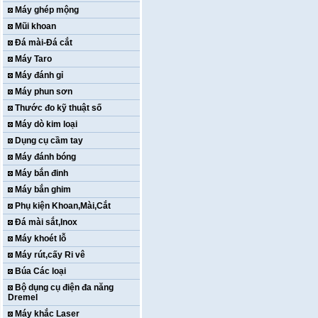
Máy ghép mộng
Mũi khoan
Đá mài-Đá cắt
Máy Taro
Máy đánh gỉ
Máy phun sơn
Thước đo kỹ thuật số
Máy dò kim loại
Dụng cụ cầm tay
Máy đánh bóng
Máy bắn đinh
Máy bắn ghim
Phụ kiện Khoan,Mài,Cắt
Đá mài sắt,Inox
Máy khoét lỗ
Máy rút,cấy Ri vê
Búa Các loại
Bộ dụng cụ điện đa năng
Dremel
Máy khắc Laser