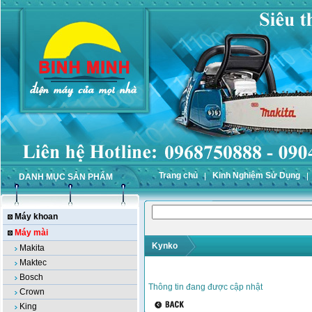
Trang chủ
Kinh Nghiệm Sử Dụng
DANH MỤC SẢN PHẨM
Máy khoan
Máy mài
Kynko
Makita
Maktec
Bosch
Thông tin đang được cập nhật
Crown
King