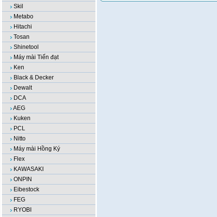
Skil
Metabo
Hitachi
Tosan
Shinetool
Máy mài Tiến đạt
Ken
Black & Decker
Dewalt
DCA
AEG
Kuken
PCL
Nitto
Máy mài Hồng Ký
Flex
KAWASAKI
ONPIN
Eibestock
FEG
RYOBI