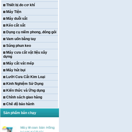
Thiết bị đo cơ khí
Máy Tiện
Máy duỗi sắt
Kéo cắt sắt
Dụng cụ niêm phong, đóng gói
Vam uốn bằng tay
Súng phun keo
Máy cưa cắt vật liệu xây
dựng
Máy cắt vát mép
Máy hút bụi
Lưỡi Cưa Cắt Kim Loại
Kinh Nghiệm Sử Dụng
Kiến thức và Ứng dụng
Chính sách giao hàng
Chế độ bảo hành
Sản phẩm bán chạy
Máy khoan bàn Hồng
ký HK-KCP15(