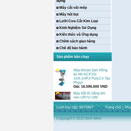
dựng
Máy cắt vát mép
Máy hút bụi
Lưỡi Cưa Cắt Kim Loại
Kinh Nghiệm Sử Dụng
Kiến thức và Ứng dụng
Chính sách giao hàng
Chế độ bảo hành
Sản phẩm bán chạy
Máy khoan bàn Hồng
ký HK-KCP15(
1m5,1HP,3 Puly,Có Tay
Phay)
Giá:
16.596.000
VND
Máy bắt ốc bằng khí
nén URYU UW-
9SK(M10)
Giá:
0
VND
Lượt truy cập: 9975867
Trang chủ
Phư
Máy duỗi sắt Hồng ký
HK–DSM114( 1HP,Ø8 -
Copyright © 2010 Binh Minh
Ø10)
Giá:
3.546.000
VND