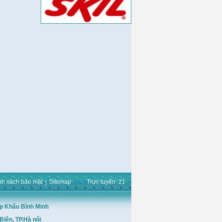
nh sách bảo mật
Sitemap
Trực tuyến: 21
p Khẩu Bình Minh
Biên, TP.Hà nội