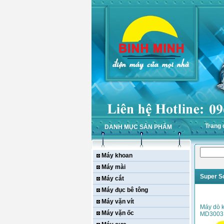
Trang 
DANH MỤC SẢN PHẨM
Máy khoan
Máy mài
Super S
Máy cắt
Máy đục bê tông
Máy vặn vít
Máy dò k
Máy vặn ốc
MD3003