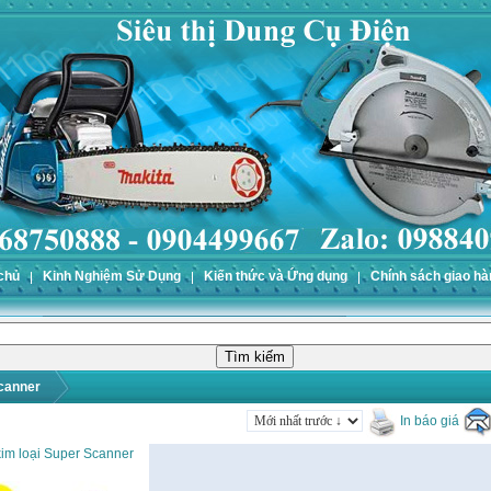
chủ
Kinh Nghiệm Sử Dụng
Kiến thức và Ứng dụng
Chính sách giao hà
canner
In báo giá
im loại Super Scanner