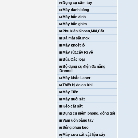
Dụng cụ cầm tay
Máy đánh bóng
Máy bắn đinh
Máy bắn ghim
Phụ kiện Khoan,Mài,Cắt
Đá mài sắt,Inox
Máy khoét lỗ
Máy rút,cấy Ri vê
Búa Các loại
Bộ dụng cụ điện đa năng
Dremel
Máy khắc Laser
Thiết bị đo cơ khí
Máy Tiện
Máy duỗi sắt
Kéo cắt sắt
Dụng cụ niêm phong, đóng gói
Vam uốn bằng tay
Súng phun keo
Máy cưa cắt vật liệu xây