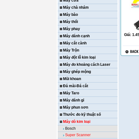
Máy cưa
Máy chà nhám
Máy bào
Máy thổi
Máy phay
Giá:
1.4
Máy đánh cạnh
Máy cắt cành
Máy Trộn
Máy đột lỗ kim loại
Máy đo khoảng cách Laser
Máy ghép mộng
Mũi khoan
Đá mài-Đá cắt
Máy Taro
Máy đánh gỉ
Máy phun sơn
Thước đo kỹ thuật số
Máy dò kim loại
Bosch
Super Scanner