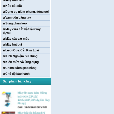
Máy duỗi sắt
Kéo cắt sắt
Dụng cụ niêm phong, đóng gói
Vam uốn bằng tay
Súng phun keo
Máy cưa cắt vật liệu xây
dựng
Máy cắt vát mép
Máy hút bụi
Lưỡi Cưa Cắt Kim Loại
Kinh Nghiệm Sử Dụng
Kiến thức và Ứng dụng
Chính sách giao hàng
Chế độ bảo hành
Sản phẩm bán chạy
Máy khoan bàn Hồng
ký HK-KCP15(
1m5,1HP,3 Puly,Có Tay
Phay)
Giá:
16.596.000
VND
Máy bắt ốc bằng khí