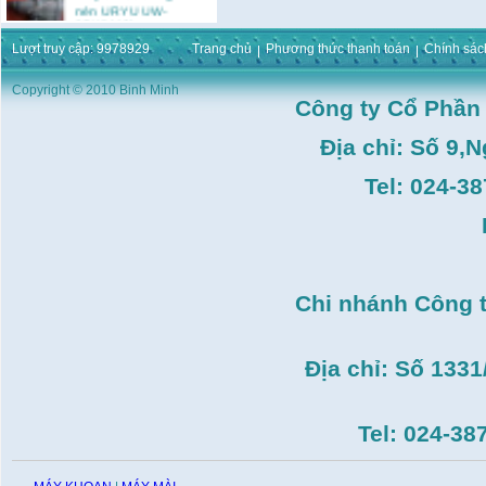
nén URYU UW-
9SK(M10)
Giá:
0
VND
Lượt truy cập: 9978929
Trang chủ
Phương thức thanh toán
Chính sác
Máy duỗi sắt Hồng ký
HK–DSM114( 1HP,Ø8 -
Copyright © 2010 Binh Minh
Ø10)
Công ty Cổ Phần
Giá:
3.546.000
VND
Địa chỉ: Số 9,
Máy tiện Hồng ký HK-
T14( 1m4)
Giá:
51.498.000
VND
Tel: 024-3
Máy cưa đĩa lưỡi hợp
kim Makita HS7600(
185mm, 1200W)
Giá:
0
VND
Máy cắt gạch Bosch
Chi nhánh Công 
GDC140( 1.400W,
115mm)
Giá:
0
VND
Địa chỉ: Số 133
Tel: 024-38