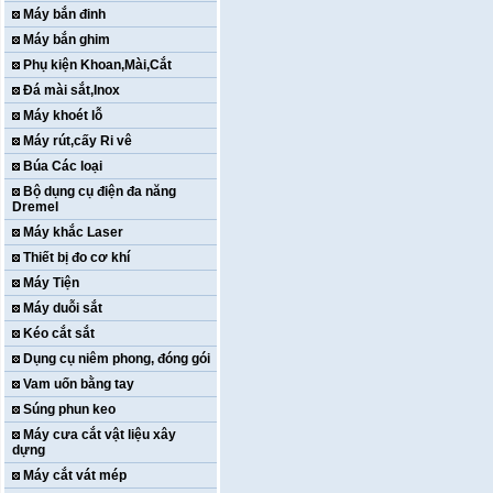
Máy bắn đinh
Máy bắn ghim
Phụ kiện Khoan,Mài,Cắt
Đá mài sắt,Inox
Máy khoét lỗ
Máy rút,cấy Ri vê
Búa Các loại
Bộ dụng cụ điện đa năng
Dremel
Máy khắc Laser
Thiết bị đo cơ khí
Máy Tiện
Máy duỗi sắt
Kéo cắt sắt
Dụng cụ niêm phong, đóng gói
Vam uốn bằng tay
Súng phun keo
Máy cưa cắt vật liệu xây
dựng
Máy cắt vát mép