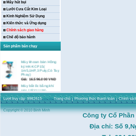
Máy hút bụi
Lưỡi Cưa Cắt Kim Loại
Kinh Nghiệm Sử Dụng
Kiến thức và Ứng dụng
Chính sách giao hàng
Chế độ bảo hành
Sản phẩm bán chạy
Máy khoan bàn Hồng
ký HK-KCP15(
1m5,1HP,3 Puly,Có Tay
Phay)
Giá:
16.596.000
VND
Máy bắt ốc bằng khí
nén URYU UW-
9SK(M10)
Giá:
0
VND
Lượt truy cập: 9982615
Trang chủ
Phương thức thanh toán
Chính sác
Máy duỗi sắt Hồng ký
Copyright © 2010 Binh Minh
HK–DSM114( 1HP,Ø8 -
Công ty Cổ Phần
Ø10)
Giá:
3.546.000
VND
Địa chỉ: Số 9,
Máy tiện Hồng ký HK-
T14( 1m4)