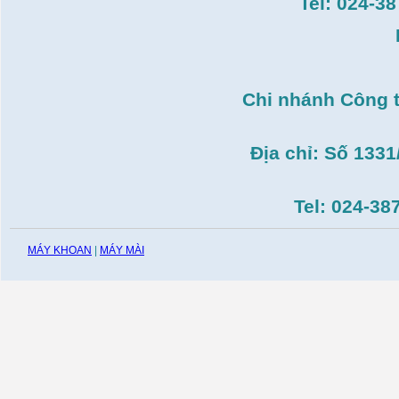
Tel: 024-3
Giá:
51.498.000
VND
Máy cưa đĩa lưỡi hợp
kim Makita HS7600(
185mm, 1200W)
Giá:
0
VND
Chi nhánh Công 
Máy cắt gạch Bosch
GDC140( 1.400W,
115mm)
Giá:
0
VND
Địa chỉ: Số 133
Tel: 024-38
MÁY KHOAN
|
MÁY MÀI