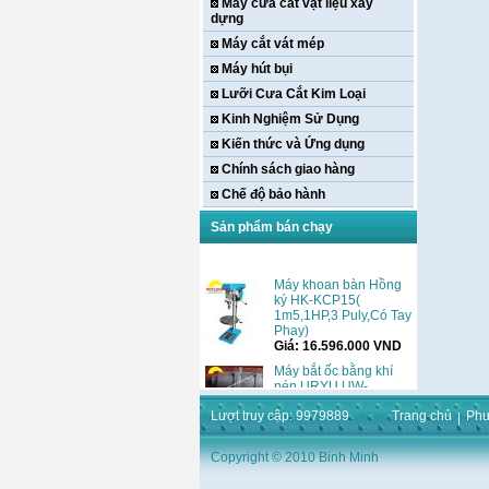
Máy cưa cắt vật liệu xây
dựng
Máy cắt vát mép
Máy hút bụi
Lưỡi Cưa Cắt Kim Loại
Kinh Nghiệm Sử Dụng
Kiến thức và Ứng dụng
Chính sách giao hàng
Chế độ bảo hành
Sản phẩm bán chạy
Máy khoan bàn Hồng
ký HK-KCP15(
1m5,1HP,3 Puly,Có Tay
Phay)
Giá:
16.596.000
VND
Máy bắt ốc bằng khí
nén URYU UW-
9SK(M10)
Giá:
0
VND
Lượt truy cập: 9979889
Trang chủ
Phư
Máy duỗi sắt Hồng ký
Copyright © 2010 Binh Minh
HK–DSM114( 1HP,Ø8 -
Ø10)
Giá:
3.546.000
VND