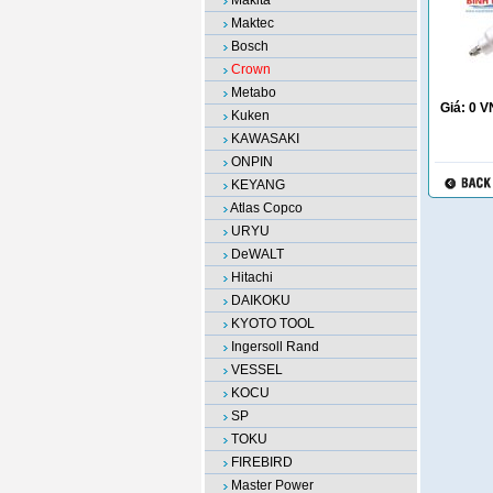
Makita
Maktec
Bosch
Crown
Metabo
Giá:
0
V
Kuken
KAWASAKI
ONPIN
KEYANG
Atlas Copco
URYU
DeWALT
Hitachi
DAIKOKU
KYOTO TOOL
Ingersoll Rand
VESSEL
KOCU
SP
TOKU
FIREBIRD
Master Power