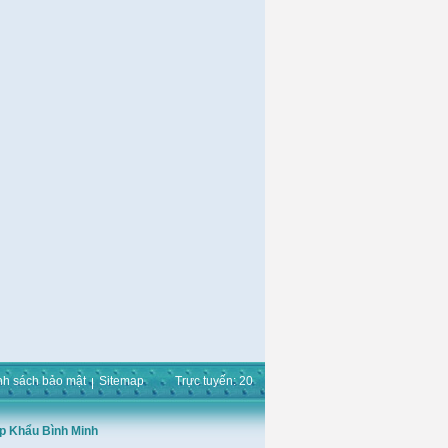
nh sách bảo mật
Sitemap
Trực tuyến: 20
p Khẩu Bình Minh