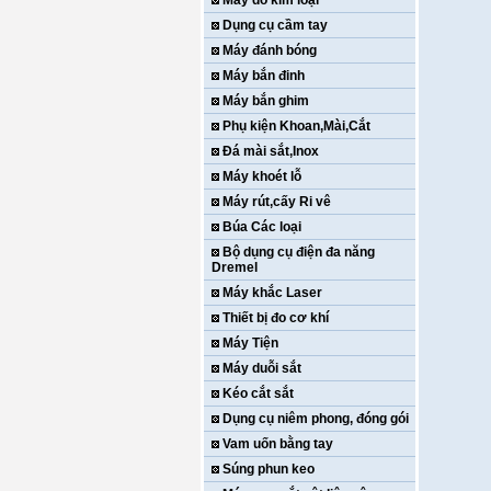
Máy dò kim loại
Dụng cụ cầm tay
Máy đánh bóng
Máy bắn đinh
Máy bắn ghim
Phụ kiện Khoan,Mài,Cắt
Đá mài sắt,Inox
Máy khoét lỗ
Máy rút,cấy Ri vê
Búa Các loại
Bộ dụng cụ điện đa năng
Dremel
Máy khắc Laser
Thiết bị đo cơ khí
Máy Tiện
Máy duỗi sắt
Kéo cắt sắt
Dụng cụ niêm phong, đóng gói
Vam uốn bằng tay
Súng phun keo