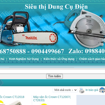
chủ
Kinh Nghiệm Sử Dụng
Kiến thức và Ứng dụng
Chính sách giao hà
In báo giá
 ốc Crown CT12018
Máy vặn ốc Crown CT12007(
CT2633)