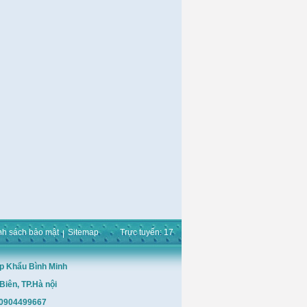
nh sách bảo mật
Sitemap
Trực tuyến: 17
p Khẩu Bình Minh
Biên, TP.Hà nội
: 0904499667