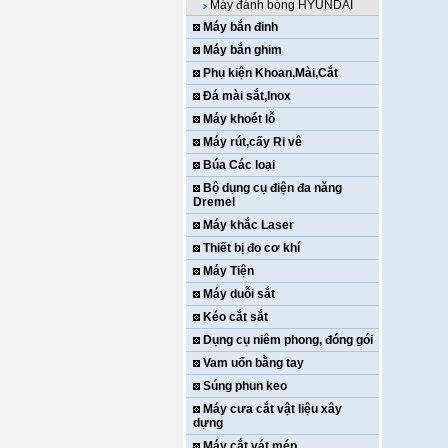
Máy đánh bóng HYUNDAI
Máy bắn đinh
Máy bắn ghim
Phụ kiện Khoan,Mài,Cắt
Đá mài sắt,Inox
Máy khoét lỗ
Máy rút,cấy Ri vê
Búa Các loại
Bộ dụng cụ điện đa năng
Dremel
Máy khắc Laser
Thiết bị đo cơ khí
Máy Tiện
Máy duỗi sắt
Kéo cắt sắt
Dụng cụ niêm phong, đóng gói
Vam uốn bằng tay
Súng phun keo
Máy cưa cắt vật liệu xây
dựng
Máy cắt vát mép