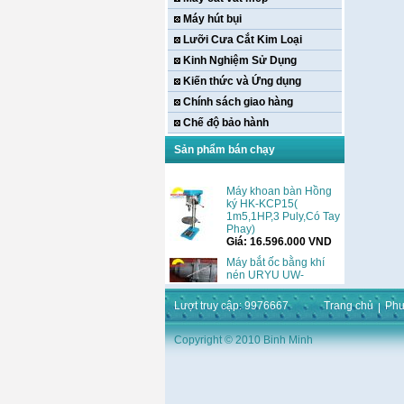
Máy hút bụi
Lưỡi Cưa Cắt Kim Loại
Kinh Nghiệm Sử Dụng
Kiến thức và Ứng dụng
Chính sách giao hàng
Chế độ bảo hành
Sản phẩm bán chạy
Máy khoan bàn Hồng
ký HK-KCP15(
1m5,1HP,3 Puly,Có Tay
Phay)
Giá:
16.596.000
VND
Máy bắt ốc bằng khí
nén URYU UW-
9SK(M10)
Giá:
0
VND
Lượt truy cập: 9976667
Trang chủ
Phư
Máy duỗi sắt Hồng ký
HK–DSM114( 1HP,Ø8 -
Copyright © 2010 Binh Minh
Ø10)
Giá:
3.546.000
VND
Máy tiện Hồng ký HK-
T14( 1m4)