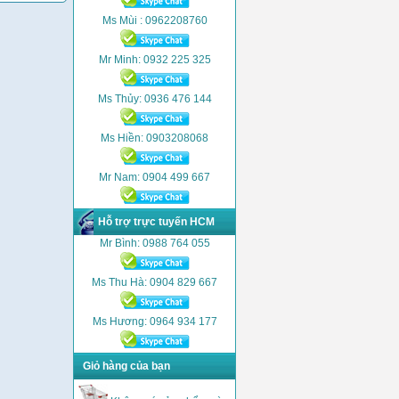
Ms Mùi : 0962208760
Mr Minh: 0932 225 325
Ms Thủy: 0936 476 144
Ms Hiền: 0903208068
Mr Nam: 0904 499 667
Hỗ trợ trực tuyến HCM
Mr Bình: 0988 764 055
Ms Thu Hà: 0904 829 667
Ms Hương: 0964 934 177
Giỏ hàng của bạn