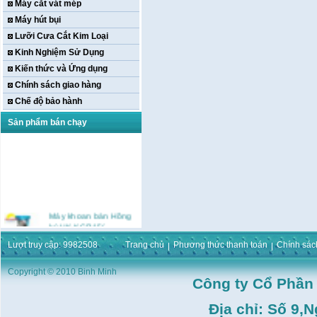
Máy cắt vát mép
Máy hút bụi
Lưỡi Cưa Cắt Kim Loại
Kinh Nghiệm Sử Dụng
Kiến thức và Ứng dụng
Chính sách giao hàng
Chế độ bảo hành
Sản phẩm bán chạy
Máy khoan bàn Hồng
ký HK-KCP15(
1m5,1HP,3 Puly,Có Tay
Phay)
Lượt truy cập: 9982508
Trang chủ
Phương thức thanh toán
Chính sác
Giá:
16.596.000
VND
Máy bắt ốc bằng khí
Copyright © 2010 Binh Minh
nén URYU UW-
Công ty Cổ Phần
9SK(M10)
Giá:
0
VND
Địa chỉ: Số 9,