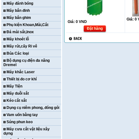
Máy đánh bóng
Máy bắn đinh
Máy bắn ghim
Giá:
0
Giá:
0
VND
Phụ kiện Khoan,Mài,Cắt
Đặt hàng
Đá mài sắt,Inox
Máy khoét lỗ
Máy rút,cấy Ri vê
Búa Các loại
Bộ dụng cụ điện đa năng
Dremel
Máy khắc Laser
Thiết bị đo cơ khí
Máy Tiện
Máy duỗi sắt
Kéo cắt sắt
Dụng cụ niêm phong, đóng gói
Vam uốn bằng tay
Súng phun keo
Máy cưa cắt vật liệu xây
dựng