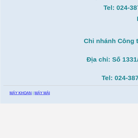
Máy duỗi sắt Hồng ký
HK–DSM114( 1HP,Ø8 -
Tel: 024-3
Ø10)
Giá:
3.546.000
VND
Máy tiện Hồng ký HK-
T14( 1m4)
Giá:
51.498.000
VND
Chi nhánh Công 
Máy cưa đĩa lưỡi hợp
kim Makita HS7600(
185mm, 1200W)
Giá:
0
VND
Địa chỉ: Số 133
Máy cắt gạch Bosch
GDC140( 1.400W,
115mm)
Tel: 024-38
Giá:
0
VND
MÁY KHOAN
|
MÁY MÀI