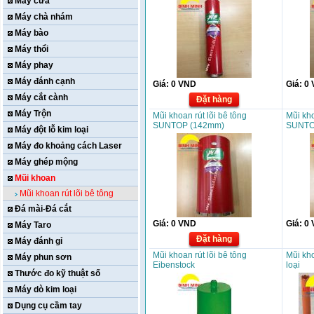
Máy cưa
Máy chà nhám
Máy bào
Máy thổi
Máy phay
Máy đánh cạnh
Giá:
0
VND
Giá:
0
Máy cắt cành
Đặt hàng
Máy Trộn
Mũi khoan rút lõi bê tông
Mũi kho
SUNTOP (142mm)
SUNTO
Máy đột lỗ kim loại
Máy đo khoảng cách Laser
Máy ghép mộng
Mũi khoan
Mũi khoan rút lõi bê tông
Đá mài-Đá cắt
Giá:
0
VND
Giá:
0
Máy Taro
Đặt hàng
Máy đánh gỉ
Mũi khoan rút lõi bê tông
Mũi kho
Máy phun sơn
Eibenstock
loại
Thước đo kỹ thuật số
Máy dò kim loại
Dụng cụ cầm tay