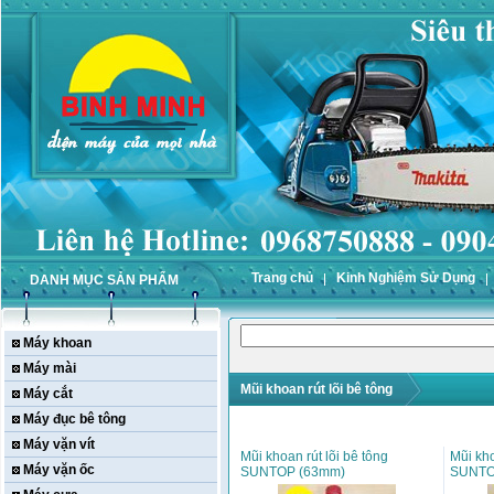
Trang chủ
Kinh Nghiệm Sử Dụng
DANH MỤC SẢN PHẨM
Máy khoan
Máy mài
Mũi khoan rút lõi bê tông
Máy cắt
Máy đục bê tông
Máy vặn vít
Mũi khoan rút lõi bê tông
Mũi kho
Máy vặn ốc
SUNTOP (63mm)
SUNTO