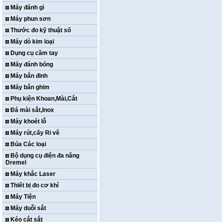
Máy đánh gỉ
Máy phun sơn
Thước đo kỹ thuật số
Máy dò kim loại
Dụng cụ cầm tay
Máy đánh bóng
Máy bắn đinh
Máy bắn ghim
Phụ kiện Khoan,Mài,Cắt
Đá mài sắt,Inox
Máy khoét lỗ
Máy rút,cấy Ri vê
Búa Các loại
Bộ dụng cụ điện đa năng
Dremel
Máy khắc Laser
Thiết bị đo cơ khí
Máy Tiện
Máy duỗi sắt
Kéo cắt sắt