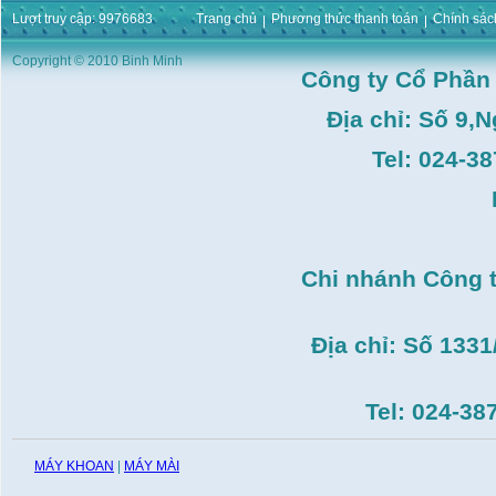
1m5,1HP,3 Puly,Có Tay
Lượt truy cập: 9976683
Trang chủ
Phương thức thanh toán
Chính sác
Phay)
Giá:
16.596.000
VND
Copyright © 2010 Binh Minh
Máy bắt ốc bằng khí
Công ty Cổ Phần
nén URYU UW-
9SK(M10)
Địa chỉ: Số 9,
Giá:
0
VND
Máy duỗi sắt Hồng ký
Tel: 024-3
HK–DSM114( 1HP,Ø8 -
Ø10)
Giá:
3.546.000
VND
Máy tiện Hồng ký HK-
T14( 1m4)
Giá:
51.498.000
VND
Chi nhánh Công 
Máy cưa đĩa lưỡi hợp
kim Makita HS7600(
185mm, 1200W)
Địa chỉ: Số 133
Giá:
0
VND
Máy cắt gạch Bosch
GDC140( 1.400W,
Tel: 024-38
115mm)
Giá:
0
VND
MÁY KHOAN
|
MÁY MÀI