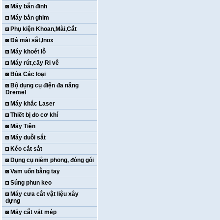
Máy bắn đinh
Máy bắn ghim
Phụ kiện Khoan,Mài,Cắt
Đá mài sắt,Inox
Máy khoét lỗ
Máy rút,cấy Ri vê
Búa Các loại
Bộ dụng cụ điện đa năng
Dremel
Máy khắc Laser
Thiết bị đo cơ khí
Máy Tiện
Máy duỗi sắt
Kéo cắt sắt
Dụng cụ niêm phong, đóng gói
Vam uốn bằng tay
Súng phun keo
Máy cưa cắt vật liệu xây
dựng
Máy cắt vát mép