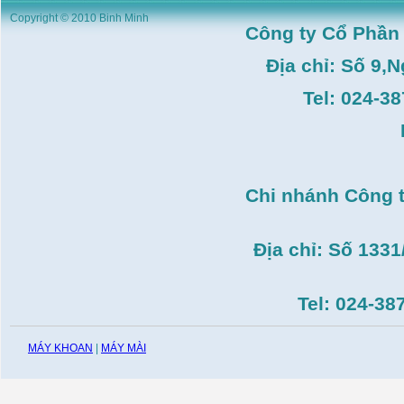
Máy duỗi sắt Hồng ký
HK–DSM114( 1HP,Ø8 -
Copyright © 2010 Binh Minh
Ø10)
Công ty Cổ Phần
Giá:
3.546.000
VND
Địa chỉ: Số 9,
Máy tiện Hồng ký HK-
T14( 1m4)
Giá:
51.498.000
VND
Tel: 024-3
Máy cưa đĩa lưỡi hợp
kim Makita HS7600(
185mm, 1200W)
Giá:
0
VND
Máy cắt gạch Bosch
Chi nhánh Công 
GDC140( 1.400W,
115mm)
Giá:
0
VND
Địa chỉ: Số 133
Tel: 024-38
MÁY KHOAN
|
MÁY MÀI