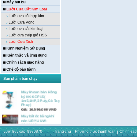
Máy hút bụi
Lưỡi Cưa Cắt Kim Loại
Lưỡi cưa cắt hợp kim
Lưỡi Cưa Vòng
Lưỡi cưa cắt kim loại
Lưỡi cưa thép gió HSS
Lưỡi Cưa Xích
Kinh Nghiệm Sử Dụng
Kiến thức và Ứng dụng
Chính sách giao hàng
Chế độ bảo hành
Sản phẩm bán chạy
Máy khoan bàn Hồng
ký HK-KCP15(
1m5,1HP,3 Puly,Có Tay
Phay)
Giá:
16.596.000
VND
Máy bắt ốc bằng khí
nén URYU UW-
9SK(M10)
Giá:
0
VND
Lượt truy cập: 9980870
Trang chủ
Phương thức thanh toán
Chính sác