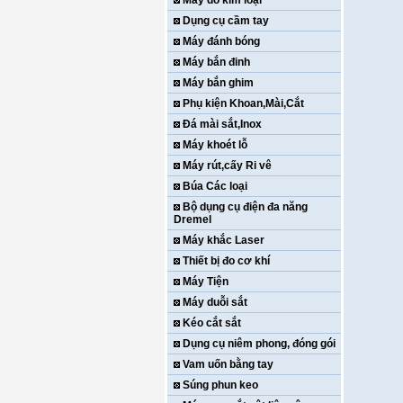
Máy dò kim loại
Dụng cụ cầm tay
Máy đánh bóng
Máy bắn đinh
Máy bắn ghim
Phụ kiện Khoan,Mài,Cắt
Đá mài sắt,Inox
Máy khoét lỗ
Máy rút,cấy Ri vê
Búa Các loại
Bộ dụng cụ điện đa năng
Dremel
Máy khắc Laser
Thiết bị đo cơ khí
Máy Tiện
Máy duỗi sắt
Kéo cắt sắt
Dụng cụ niêm phong, đóng gói
Vam uốn bằng tay
Súng phun keo