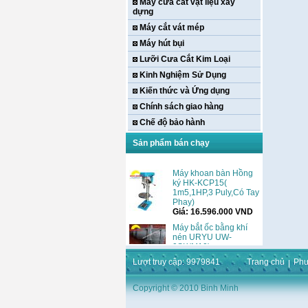
Máy cưa cắt vật liệu xây
dựng
Máy cắt vát mép
Máy hút bụi
Lưỡi Cưa Cắt Kim Loại
Kinh Nghiệm Sử Dụng
Kiến thức và Ứng dụng
Chính sách giao hàng
Chế độ bảo hành
Sản phẩm bán chạy
Máy khoan bàn Hồng
ký HK-KCP15(
1m5,1HP,3 Puly,Có Tay
Phay)
Giá:
16.596.000
VND
Máy bắt ốc bằng khí
nén URYU UW-
9SK(M10)
Giá:
0
VND
Lượt truy cập: 9979841
Trang chủ
Phư
Máy duỗi sắt Hồng ký
HK–DSM114( 1HP,Ø8 -
Copyright © 2010 Binh Minh
Ø10)
Giá:
3.546.000
VND