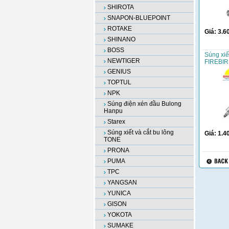
SHIROTA
SNAPON-BLUEPOINT
ROTAKE
Giá:
3.6
SHINANO
BOSS
Súng xiế
NEWTIGER
FIREBIR
GENIUS
TOPTUL
NPK
Súng điện xén đầu Bulong
Hanpu
Starex
Súng xiết và cắt bu lông
Giá:
1.4
TONE
PRONA
PUMA
TPC
YANGSAN
YUNICA
GISON
YOKOTA
SUMAKE