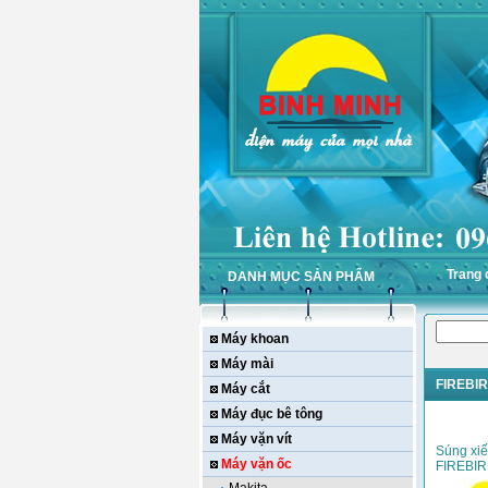
Trang 
DANH MỤC SẢN PHẨM
Máy khoan
Máy mài
FIREBI
Máy cắt
Máy đục bê tông
Máy vặn vít
Súng xiế
Máy vặn ốc
FIREBIR