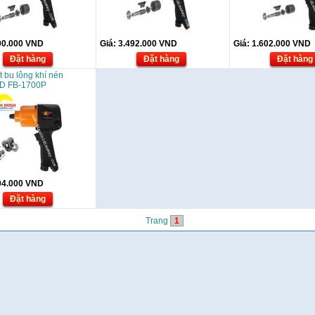
00.000
VND
Giá:
3.492.000
VND
Giá:
1.602.000
VND
Đặt hàng
Đặt hàng
Đặt hàng
t bu lông khí nén
D FB-1700P
04.000
VND
Đặt hàng
Trang
1