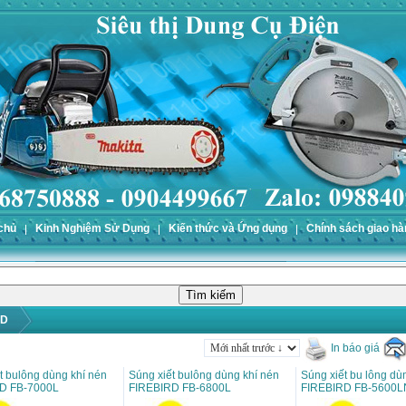
chủ
Kinh Nghiệm Sử Dụng
Kiến thức và Ứng dụng
Chính sách giao hà
RD
In báo giá
t bulông dùng khí nén
Súng xiết bulông dùng khí nén
Súng xiết bu lông dù
D FB-7000L
FIREBIRD FB-6800L
FIREBIRD FB-5600L