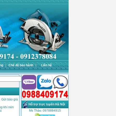
ng
Chế độ bảo hành
Liên hệ
Gửi báo giá
Hỗ trợ trực tuyến Hà Nội
ng khí nén
Ms Thảo: 0978884915
N