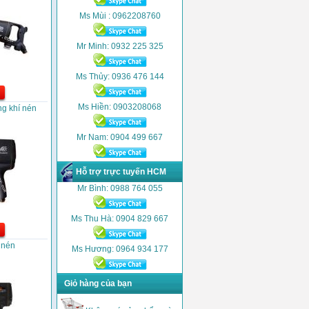
Ms Mùi : 0962208760
Mr Minh: 0932 225 325
Ms Thủy: 0936 476 144
Ms Hiền: 0903208068
ng khí nén
Mr Nam: 0904 499 667
Hỗ trợ trực tuyến HCM
Mr Bình: 0988 764 055
Ms Thu Hà: 0904 829 667
 nén
Ms Hương: 0964 934 177
Giỏ hàng của bạn