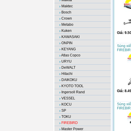
Makita
Maktec
Bosch
Crown
Metabo
Kuken
Giá:
9.5
KAWASAKI
ONPIN
Súng xiế
KEYANG
FIREBIR
Atlas Copco
URYU
DeWALT
Hitachi
DAIKOKU
KYOTO TOOL
Giá:
8.4
Ingersoll Rand
VESSEL
Súng xiế
KOCU
FIREBIR
SP
TOKU
FIREBIRD
Master Power