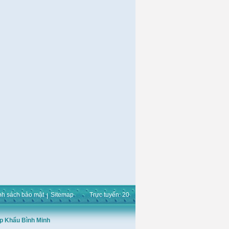
nh sách bảo mật
Sitemap
Trực tuyến: 20
p Khẩu Bình Minh