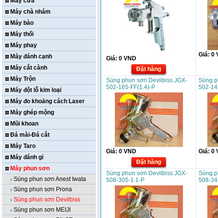
Máy cưa
Máy chà nhám
Máy bào
Máy thổi
Máy phay
Giá:
0
Máy đánh cạnh
Giá:
0
VND
Máy cắt cành
Đặt hàng
Máy Trộn
Súng phun sơn Devilbiss JGX-
Súng p
502-165-FF(1.4)-P
502-14
Máy đột lỗ kim loại
Máy đo khoảng cách Laser
Máy ghép mộng
Mũi khoan
Đá mài-Đá cắt
Máy Taro
Giá:
0
VND
Giá:
0
Máy đánh gỉ
Đặt hàng
Máy phun sơn
Súng phun sơn Devilbiss JGX-
Súng p
Súng phun sơn Anest Iwata
508-305-1.1-P
508-34
Súng phun sơn Prona
Súng phun sơn Devilbiss
Súng phun sơn MEIJI