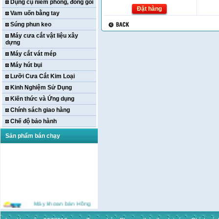
Dụng cụ niêm phong, đóng gói
Đặt hàng
Vam uốn bằng tay
Súng phun keo
Máy cưa cắt vật liệu xây
dựng
Máy cắt vát mép
Máy hút bụi
Lưỡi Cưa Cắt Kim Loại
Kinh Nghiệm Sử Dụng
Kiến thức và Ứng dụng
Chính sách giao hàng
Chế độ bảo hành
Sản phẩm bán chạy
Máy khoan bàn Hồng
ký HK-KCP15(
1m5,1HP,3 Puly,Có Tay