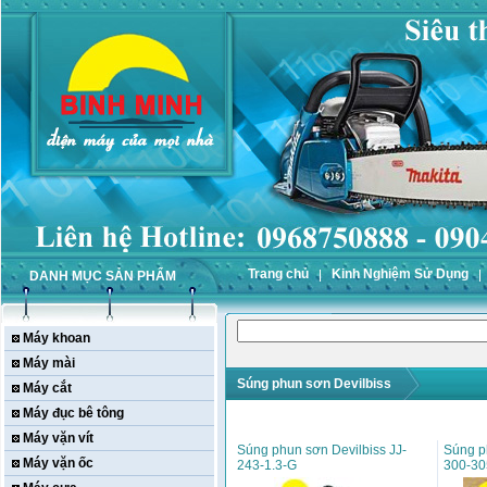
Trang chủ
Kinh Nghiệm Sử Dụng
DANH MỤC SẢN PHẨM
Máy khoan
Máy mài
Súng phun sơn Devilbiss
Máy cắt
Máy đục bê tông
Máy vặn vít
Súng phun sơn Devilbiss JJ-
Súng p
Máy vặn ốc
243-1.3-G
300-30