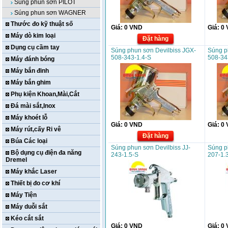
Súng phun sơn PILOT
Súng phun sơn WAGNER
Thước đo kỹ thuật số
Giá:
0
VND
Giá:
0
Máy dò kim loại
Đặt hàng
Dụng cụ cầm tay
Súng phun sơn Devilbiss JGX-
Súng p
508-343-1.4-S
508-34
Máy đánh bóng
Máy bắn đinh
Máy bắn ghim
Phụ kiện Khoan,Mài,Cắt
Đá mài sắt,Inox
Máy khoét lỗ
Giá:
0
VND
Giá:
0
Máy rút,cấy Ri vê
Đặt hàng
Búa Các loại
Súng phun sơn Devilbiss JJ-
Súng p
Bộ dụng cụ điện đa năng
243-1.5-S
207-1.
Dremel
Máy khắc Laser
Thiết bị đo cơ khí
Máy Tiện
Máy duỗi sắt
Kéo cắt sắt
Giá:
0
VND
Giá:
0