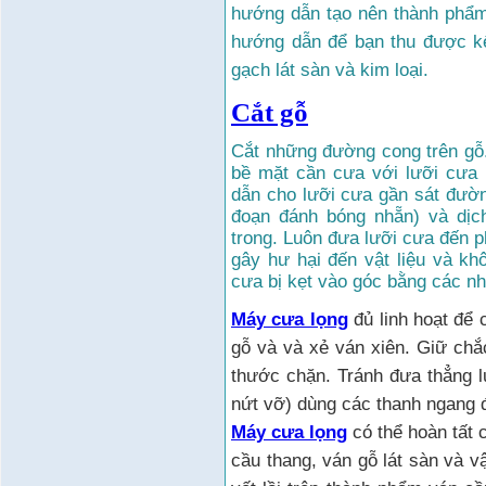
hướng dẫn tạo nên thành phẩm 
hướng dẫn để bạn thu được kế
gạch lát sàn và kim loại
.
Cắt gỗ
Cắt những đường cong trên gỗ.
bề mặt cần cưa với lưỡi cưa 
dẫn cho lưỡi cưa gần sát đườn
đoạn đánh bóng nhẵn) và dịc
trong. Luôn đưa lưỡi cưa đến p
gây hư hại đến vật liệu và kh
cưa bị kẹt vào góc bằng các nh
Máy cưa lọng
đủ linh hoạt để 
gỗ và và xẻ ván xiên. Giữ chắ
thước chặn. Tránh đưa thẳng 
nứt vỡ) dùng các thanh ngang đ
Máy cưa lọng
có thể hoàn tất 
cầu thang, ván gỗ lát sàn và v