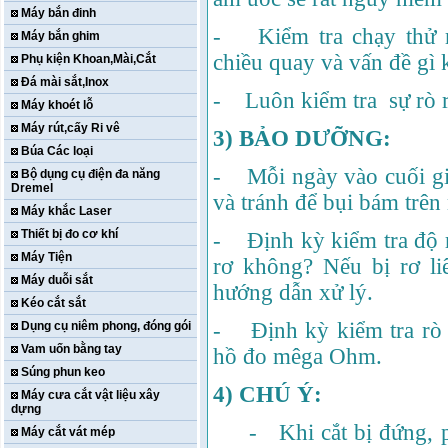
Máy bắn đinh
- Kiểm tra chạy thử m
Máy bắn ghim
chiều quay và vấn đề gì
Phụ kiện Khoan,Mài,Cắt
Đá mài sắt,Inox
- Luôn kiểm tra sự rò r
Máy khoét lỗ
Máy rút,cấy Ri vê
3) BẢO DƯỠNG:
Búa Các loại
- Mỗi ngày vào cuối giờ
Bộ dụng cụ điện đa năng
Dremel
và tránh để bụi bám trên
Máy khắc Laser
Thiết bị đo cơ khí
- Định kỳ kiểm tra độ r
Máy Tiện
rơ không? Nếu bị rơ li
Máy duỗi sắt
hướng dẫn xử lý.
Kéo cắt sắt
- Định kỳ kiểm tra rò r
Dụng cụ niêm phong, đóng gói
Vam uốn bằng tay
hồ đo mêga Ohm.
Súng phun keo
4) CHÚ Ý:
Máy cưa cắt vật liệu xây
dựng
- Khi cắt bị đứng, ph
Máy cắt vát mép