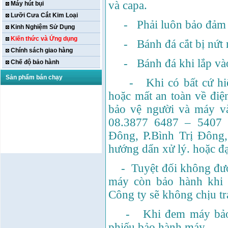
và capa.
Máy hút bụi
Lưỡi Cưa Cắt Kim Loại
- Phải luôn bảo đảm an 
Kinh Nghiệm Sử Dụng
Kiến thức và Ứng dụng
- Bánh đá cắt bị nứt m
Chính sách giao hàng
- Bánh đá khi lắp vào 
Chế độ bảo hành
Sản phẩm bán chạy
- Khi có bất cứ hiện 
hoặc mất an toàn về điệ
bảo vệ người và máy và
08.3877 6487 – 5407
Đông, P.Bình Trị Đông
hướng dẩn xử lý. hoặc đạ
Máy khoan bàn Hồng
ký HK-KCP15(
- Tuyệt đối không được 
1m5,1HP,3 Puly,Có Tay
Phay)
máy còn bảo hành khi 
Giá:
16.596.000
VND
Công ty sẽ không chịu t
Máy bắt ốc bằng khí
nén URYU UW-
9SK(M10)
- Khi đem máy bảo h
Giá:
0
VND
phiếu bảo hành máy.