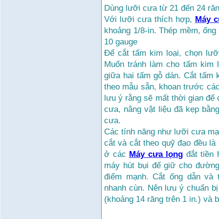
Dùng lưỡi cưa từ 21 đến 24 răng
Với lưỡi cưa thích hợp,
M
áy c
khoảng 1/8-in. Thép mềm, ống 
10 gauge
Để cắt tấm kim loại, chọn lưỡ
Muốn tránh làm cho tấm kim lo
giữa hai tấm gỗ dán. Cắt tấm 
theo mẫu sẵn, khoan trước các 
lưu ý rằng sẽ mất thời gian để 
cưa, nâng vật liệu đã kẹp bằn
cưa.
Các tính năng như lưỡi cưa mạn
cắt và cắt theo quỹ đạo đều là
ở các
M
áy cưa lọng
đắt tiền
máy hút bụi để giữ cho đường
điểm mạnh. Cắt ống dẫn và 
nhanh cùn. Nên lưu ý chuẩn bị
(khoảng 14 răng trên 1 in.) và