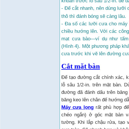
khoan trước lỗ sâu 1/2-in. để đ
- Để cắt nhanh, nên dùng lưỡi 
thô thì đánh bóng sẽ càng lâu.
- Đa số các lưỡi cưa cho máy 
chiều hướng lên. Với các công 
mạt cưa bào—ví dụ như tấm 
(Hình 4). Một phương pháp khác
cưa trước khi vẽ lên đường cưa
Cắt mặt bàn
Đ
ể
t
ạ
o đ
ườ
ng c
ắ
t chính xác, 
l
ỗ
sâu 1/2-in. trên m
ặ
t bàn. D
đ
ườ
ng đã đánh d
ấ
u trên băng
băng keo lên ch
ân đ
ế
h
ướ
ng d
Máy cưa lọng
rất phù hợp để
chéo ngắn) ở góc mặt bàn v
tường. Khi lắp chậu rửa, tạo 