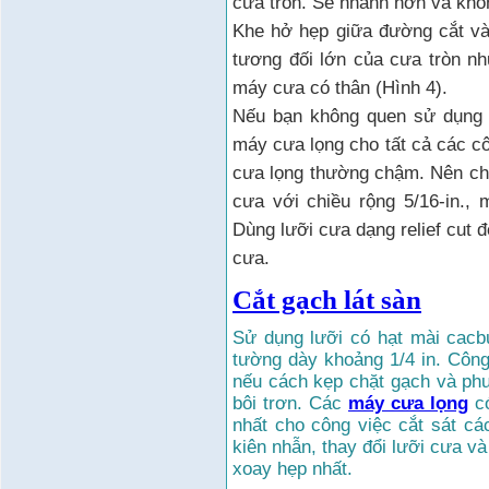
cưa tròn. Sẽ nhanh hơn và khôn
Khe hở hẹp giữa đường cắt và
tương đối lớn của cưa tròn n
máy cưa có thân (Hình 4).
Nếu bạn không quen sử dụng 
máy cưa lọng cho tất cả các c
cưa lọng thường chậm. Nên ch
cưa với chiều rộng 5/16-in., m
Dùng lưỡi cưa dạng relief cut 
cưa.
Cắt gạch lát sàn
Sử dụng lưỡi có hạt mài cacb
tường dày khoảng 1/4 in. Côn
nếu cách kẹp chặt gạch và ph
bôi trơn. Các
máy cưa lọng
có
nhất cho công việc cắt sát cá
kiên nhẫn, thay đổi lưỡi cưa v
xoay hẹp nhất.