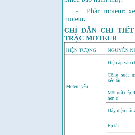
Máy duỗi sắt Hồng ký
HK–DSM114( 1HP,Ø8 -
- Phần moteur: xem ch
Ø10)
Giá:
3.546.000
VND
moteur.
Máy tiện Hồng ký HK-
T14( 1m4)
CHỈ DẪN CHI TIẾ
Giá:
51.498.000
VND
TRẶC MOTEUR
Máy cưa đĩa lưỡi hợp
kim Makita HS7600(
HIỆN TƯỢNG
NGUYÊN N
185mm, 1200W)
Giá:
0
VND
Điện áp vào c
Máy cắt gạch Bosch
GDC140( 1.400W,
115mm)
Công suất 
Giá:
0
VND
kéo tải
Moteur yếu
Mối nối tiếp 
hen rỉ
Dây điện nối 
Ép tải