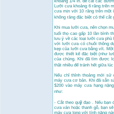
khoảng 1/4 in. để cắt các đườn
Lưỡi cưa khoảng 6 răng trên mộ
cưa mịn với 10 răng trên một
không răng đặc biệt có thể cắt 
Khi mua lưỡi cưa, nên chọn m
tuổi thọ cao gấp 10 lần bình 
lưu ý về các loại lưỡi cưa ph
với lưỡi cưa có chuôi thông d
kẹp của lưỡi cưa bằng vít. Một
được thiết kế đặc biệt (như lư
của chúng. Khi đã tìm được l
thật nhiều để tránh hết giữa lú
Nếu chỉ thỉnh thoảng mới sử
máy cưa cơ bản. Khi đã sẵn sà
$200 vào máy cưa hạng nặng 
như:
- Cắt theo qu
ỹ
đạo . Nếu bạn đ
cưa ván hoặc thanh gỗ, bạn sẽ
máy cưa lọng với tính năng nà