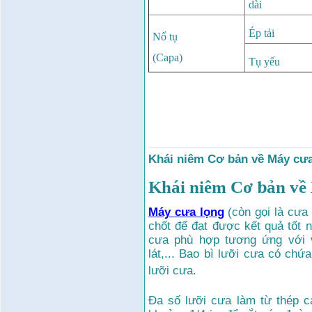
dài
Ép tải
Nổ tụ
(Capa)
Tụ yếu
Khái niêm Cơ bản về Máy cưa
Khái niêm Cơ
b
ản về
Máy cưa lọng
(còn gọi là cưa
chốt để đạt được kết quả tốt n
cưa phù hợp tương ứng với vậ
lát,... Bao bì lưỡi cưa có chứa
lưỡi cưa.
Đa số lưỡi cưa làm từ thép c