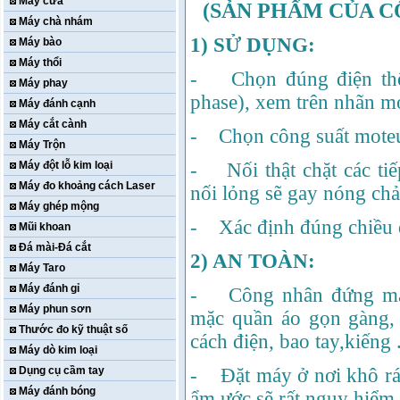
Máy cưa
(SẢN PHẨM CỦA C
Máy chà nhám
1) SỬ DỤNG:
Máy bào
Máy thổi
- Chọn đúng điện thế 
Máy phay
phase), xem trên nhãn m
Máy đánh cạnh
Máy cắt cành
- Chọn công suất moteur
Máy Trộn
Máy đột lỗ kim loại
- Nối thật chặt các ti
Máy đo khoảng cách Laser
nối lỏng sẽ gay nóng ch
Máy ghép mộng
- Xác định đúng chiều 
Mũi khoan
Đá mài-Đá cắt
2) AN TOÀN:
Máy Taro
Máy đánh gỉ
- Công nhân đứng máy 
Máy phun sơn
mặc quần áo gọn gàng,
Thước đo kỹ thuật số
cách điện, bao tay,kiếng .
Máy dò kim loại
Dụng cụ cầm tay
- Đặt máy ở nơi khô ráo
Máy đánh bóng
ẩm ước sẽ rất nguy hiểm