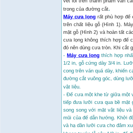
vết lồi trên thành phẩm ván cầ
.
trong của đường cắt
Máy c
ư
a l
ọ
ng
r
ấ
t phù h
ợ
p đ
ể
trên ch
ấ
t li
ệ
u g
ỗ
(Hình 1). Máy
m
ặ
t g
ỗ
(Hình 2) và hoàn t
ấ
t cá
c
ư
a l
ọ
ng không thích h
ợ
p đ
ể
đó nên dùng c
ư
a tròn. Khi c
ắ
t g
-
Máy cưa lọng
thích hợp nhấ
1/2 in, gỗ cứng dày 3/4 in. Lư
cong trên ván quá dày, khiến c
đường cắt vuông góc, dùng lưỡ
vật liệu.
- Để cưa một khe từ giữa một v
tiếp đưa lưỡi cưa qua bề mặt
song song với mặt vật liệu và
mũi của đế dẫn hướng. Khởi độ
và hạ dần lưỡi cưa cho đâm xuố