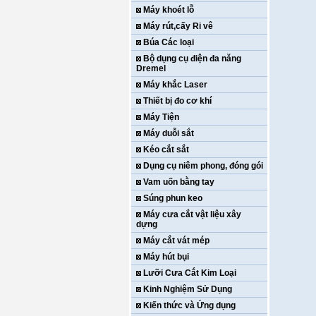
Máy khoét lỗ
Máy rút,cấy Ri vê
Búa Các loại
Bộ dụng cụ điện đa năng
Dremel
Máy khắc Laser
Thiết bị đo cơ khí
Máy Tiện
Máy duỗi sắt
Kéo cắt sắt
Dụng cụ niêm phong, đóng gói
Vam uốn bằng tay
Súng phun keo
Máy cưa cắt vật liệu xây
dựng
Máy cắt vát mép
Máy hút bụi
Lưỡi Cưa Cắt Kim Loại
Kinh Nghiệm Sử Dụng
Kiến thức và Ứng dụng