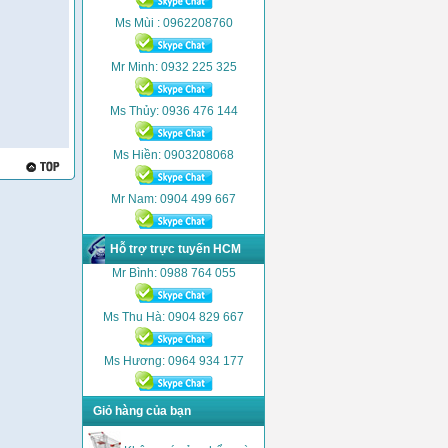
Ms Mùi : 0962208760
Mr Minh: 0932 225 325
Ms Thủy: 0936 476 144
Ms Hiền: 0903208068
Mr Nam: 0904 499 667
Hỗ trợ trực tuyến HCM
Mr Bình: 0988 764 055
Ms Thu Hà: 0904 829 667
Ms Hương: 0964 934 177
Giỏ hàng của bạn