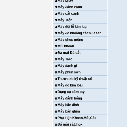
Máy phay
Máy đánh cạnh
Máy cắt cành
Máy Trộn
Máy đột lỗ kim loại
Máy đo khoảng cách Laser
Máy ghép mộng
Mũi khoan
Đá mài-Đá cắt
Máy Taro
Máy đánh gỉ
Máy phun sơn
Thước đo kỹ thuật số
Máy dò kim loại
Dụng cụ cầm tay
Máy đánh bóng
Máy bắn đinh
Máy bắn ghim
Phụ kiện Khoan,Mài,Cắt
Đá mài sắt,Inox