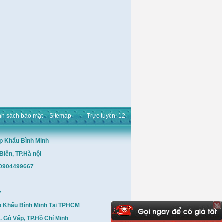
nh sách bảo mật
Sitemap
Trực tuyến: 12
p Khẩu Bình Minh
Biên, TP.Hà nội
: 0904499667
m
=
p Khẩu Bình Minh Tại TPHCM
 Gò Vấp, TP.Hồ Chí Minh