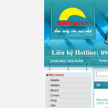
Trang 
DANH MỤC SẢN PHẨM
Máy khoan
Makita
SP
Maktec
Bosch
Crown
Máy kho
King
1527( 1
Skil