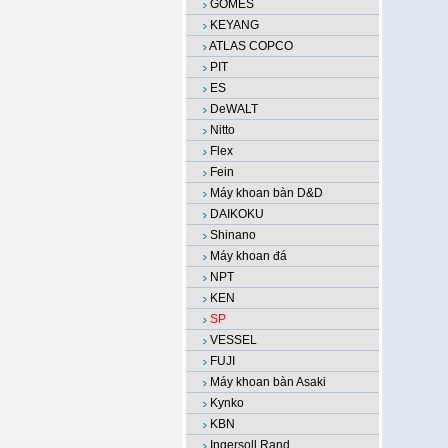
GOMES
KEYANG
ATLAS COPCO
PIT
ES
DeWALT
Nitto
Flex
Fein
Máy khoan bàn D&D
DAIKOKU
Shinano
Máy khoan đá
NPT
KEN
SP
VESSEL
FUJI
Máy khoan bàn Asaki
Kynko
KBN
Ingersoll Rand