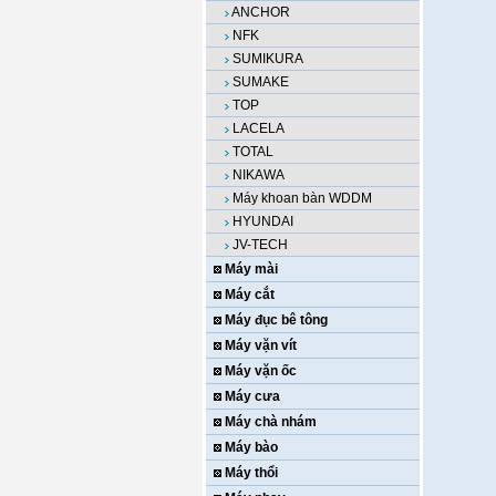
ANCHOR
NFK
SUMIKURA
SUMAKE
TOP
LACELA
TOTAL
NIKAWA
Máy khoan bàn WDDM
HYUNDAI
JV-TECH
Máy mài
Máy cắt
Máy đục bê tông
Máy vặn vít
Máy vặn ốc
Máy cưa
Máy chà nhám
Máy bào
Máy thổi