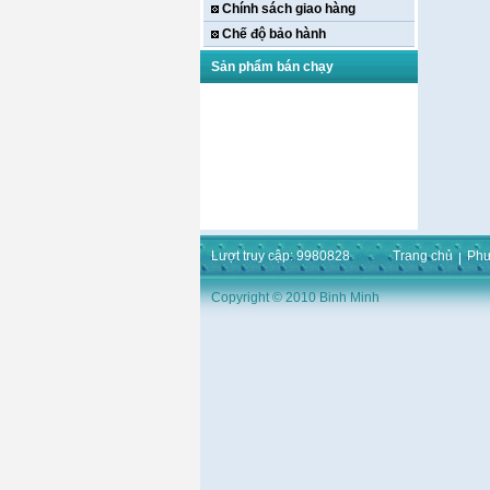
Chính sách giao hàng
Chế độ bảo hành
Sản phẩm bán chạy
Máy khoan bàn Hồng
ký HK-KCP15(
Lượt truy cập: 9980828
Trang chủ
Phư
1m5,1HP,3 Puly,Có Tay
Phay)
Giá:
16.596.000
VND
Copyright © 2010 Binh Minh
Máy bắt ốc bằng khí
nén URYU UW-
9SK(M10)
Giá:
0
VND
Máy duỗi sắt Hồng ký
HK–DSM114( 1HP,Ø8 -
Ø10)
Giá:
3.546.000
VND
Máy tiện Hồng ký HK-
T14( 1m4)