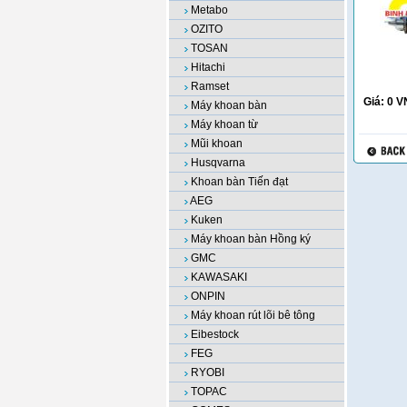
Metabo
OZITO
TOSAN
Hitachi
Ramset
Giá:
0
V
Máy khoan bàn
Máy khoan từ
Mũi khoan
Husqvarna
Khoan bàn Tiến đạt
AEG
Kuken
Máy khoan bàn Hồng ký
GMC
KAWASAKI
ONPIN
Máy khoan rút lõi bê tông
Eibestock
FEG
RYOBI
TOPAC