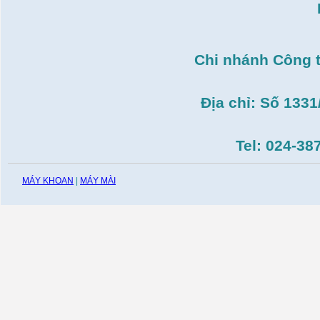
Giá:
3.546.000
VND
Máy tiện Hồng ký HK-
T14( 1m4)
Giá:
51.498.000
VND
Chi nhánh Công 
Máy cưa đĩa lưỡi hợp
kim Makita HS7600(
185mm, 1200W)
Giá:
0
VND
Địa chỉ: Số 133
Máy cắt gạch Bosch
GDC140( 1.400W,
115mm)
Tel: 024-38
Giá:
0
VND
MÁY KHOAN
|
MÁY MÀI