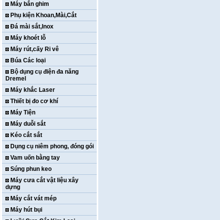
Máy bắn ghim
Phụ kiện Khoan,Mài,Cắt
Đá mài sắt,Inox
Máy khoét lỗ
Máy rút,cấy Ri vê
Búa Các loại
Bộ dụng cụ điện đa năng
Dremel
Máy khắc Laser
Thiết bị đo cơ khí
Máy Tiện
Máy duỗi sắt
Kéo cắt sắt
Dụng cụ niêm phong, đóng gói
Vam uốn bằng tay
Súng phun keo
Máy cưa cắt vật liệu xây
dựng
Máy cắt vát mép
Máy hút bụi