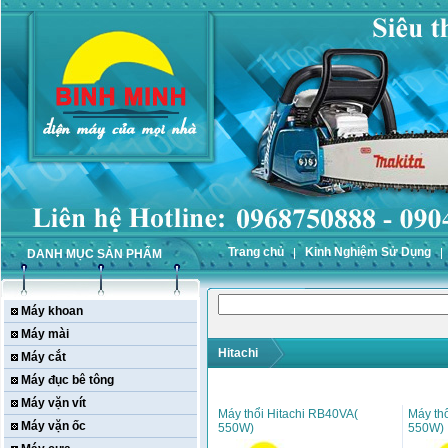
Trang chủ
Kinh Nghiệm Sử Dụng
DANH MỤC SẢN PHẨM
Máy khoan
Máy mài
Hitachi
Máy cắt
Máy đục bê tông
Máy vặn vít
Máy thổi Hitachi RB40VA(
Máy th
Máy vặn ốc
550W)
550W)