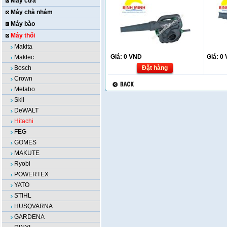
Máy cưa
Máy chà nhám
Máy bào
Máy thổi
Makita
Giá:
0
VND
Giá:
0
Maktec
Bosch
Đặt hàng
Crown
Metabo
Skil
DeWALT
Hitachi
FEG
GOMES
MAKUTE
Ryobi
POWERTEX
YATO
STIHL
HUSQVARNA
GARDENA