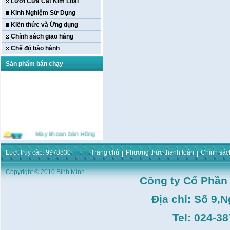
Lưỡi Cưa Cắt Kim Loại
Kinh Nghiệm Sử Dụng
Kiến thức và Ứng dụng
Chính sách giao hàng
Chế độ bảo hành
Sản phẩm bán chạy
Máy khoan bàn Hồng
ký HK-KCP15(
1m5,1HP,3 Puly,Có Tay
Lượt truy cập: 9978830
Trang chủ
Phương thức thanh toán
Chính sác
Phay)
Giá:
16.596.000
VND
Copyright © 2010 Binh Minh
Máy bắt ốc bằng khí
Công ty Cổ Phần
nén URYU UW-
9SK(M10)
Giá:
0
VND
Địa chỉ: Số 9,
Máy duỗi sắt Hồng ký
Tel: 024-3
HK–DSM114( 1HP,Ø8 -
Ø10)