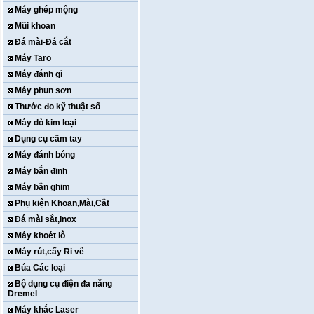
Máy ghép mộng
Mũi khoan
Đá mài-Đá cắt
Máy Taro
Máy đánh gỉ
Máy phun sơn
Thước đo kỹ thuật số
Máy dò kim loại
Dụng cụ cầm tay
Máy đánh bóng
Máy bắn đinh
Máy bắn ghim
Phụ kiện Khoan,Mài,Cắt
Đá mài sắt,Inox
Máy khoét lỗ
Máy rút,cấy Ri vê
Búa Các loại
Bộ dụng cụ điện đa năng
Dremel
Máy khắc Laser