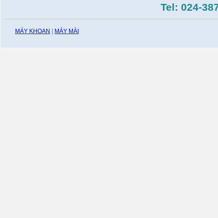
GDC140( 1.400W,
Tel: 024-38
115mm)
Giá:
0
VND
MÁY KHOAN
|
MÁY MÀI