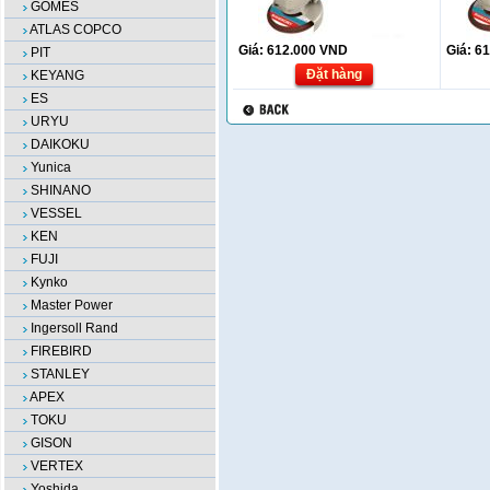
GOMES
ATLAS COPCO
Giá:
612.000
VND
Giá:
61
PIT
Đặt hàng
KEYANG
ES
URYU
DAIKOKU
Yunica
SHINANO
VESSEL
KEN
FUJI
Kynko
Master Power
Ingersoll Rand
FIREBIRD
STANLEY
APEX
TOKU
GISON
VERTEX
Yoshida