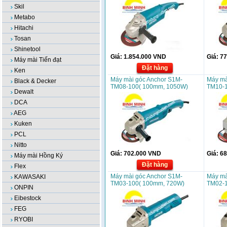
Skil
Metabo
Hitachi
Tosan
Shinetool
Giá:
1.854.000
VND
Giá:
77
Máy mài Tiến đạt
Đặt hàng
Ken
Máy mài góc Anchor S1M-
Máy mà
Black & Decker
TM08-100( 100mm, 1050W)
TM10-1
Dewalt
DCA
AEG
Kuken
PCL
Nitto
Giá:
702.000
VND
Giá:
68
Máy mài Hồng Ký
Đặt hàng
Flex
Máy mài góc Anchor S1M-
Máy mà
KAWASAKI
TM03-100( 100mm, 720W)
TM02-1
ONPIN
Eibestock
FEG
RYOBI