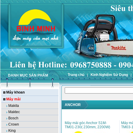
Trang chủ
Kinh Nghiệm Sử Dụng
DANH MỤC SẢN PHẨM
Máy khoan
Máy mài
ANCHOR
Makita
Maktec
Bosch
Máy mài góc Anchor S1M-
Máy mà
Crown
TM01-230( 230mm, 2200W)
TM03-1
King