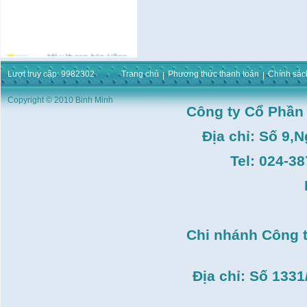
Máy khoan bàn Hồng
ký HK-KCP15(
1m5,1HP,3 Puly,Có Tay
Lượt truy cập: 9982302
Trang chủ
Phương thức thanh toán
Chính sác
Phay)
Giá:
16.596.000
VND
Copyright © 2010 Binh Minh
Máy bắt ốc bằng khí
Công ty Cổ Phần
nén URYU UW-
9SK(M10)
Địa chỉ: Số 9,
Giá:
0
VND
Máy duỗi sắt Hồng ký
Tel: 024-3
HK–DSM114( 1HP,Ø8 -
Ø10)
Giá:
3.546.000
VND
Máy tiện Hồng ký HK-
T14( 1m4)
Giá:
51.498.000
VND
Chi nhánh Công 
Máy cưa đĩa lưỡi hợp
kim Makita HS7600(
185mm, 1200W)
Địa chỉ: Số 133
Giá:
0
VND
Máy cắt gạch Bosch