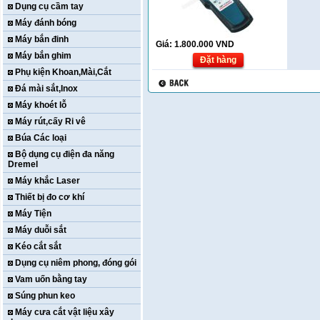
Dụng cụ cầm tay
Máy đánh bóng
Máy bắn đinh
Giá:
1.800.000
VND
Máy bắn ghim
Đặt hàng
Phụ kiện Khoan,Mài,Cắt
Đá mài sắt,Inox
Máy khoét lỗ
Máy rút,cấy Ri vê
Búa Các loại
Bộ dụng cụ điện đa năng
Dremel
Máy khắc Laser
Thiết bị đo cơ khí
Máy Tiện
Máy duỗi sắt
Kéo cắt sắt
Dụng cụ niêm phong, đóng gói
Vam uốn bằng tay
Súng phun keo
Máy cưa cắt vật liệu xây