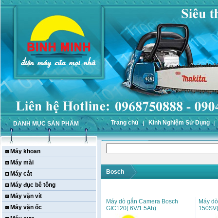
Trang chủ
Kinh Nghiệm Sử Dụng
DANH MỤC SẢN PHẨM
Máy khoan
Máy mài
Bosch
Máy cắt
Máy đục bê tông
Máy vặn vít
Máy dò gắn Camera Bosch
Máy dò
Máy vặn ốc
GIC120( 6V/1.5Ah)
150SV