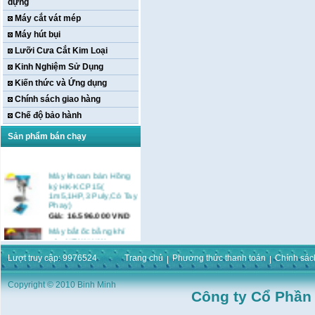
dựng
Máy cắt vát mép
Máy hút bụi
Lưỡi Cưa Cắt Kim Loại
Kinh Nghiệm Sử Dụng
Kiến thức và Ứng dụng
Chính sách giao hàng
Chế độ bảo hành
Sản phẩm bán chạy
Máy khoan bàn Hồng
ký HK-KCP15(
1m5,1HP,3 Puly,Có Tay
Phay)
Giá:
16.596.000
VND
Máy bắt ốc bằng khí
nén URYU UW-
9SK(M10)
Lượt truy cập: 9976524
Trang chủ
Phương thức thanh toán
Chính sác
Giá:
0
VND
Máy duỗi sắt Hồng ký
Copyright © 2010 Binh Minh
HK–DSM114( 1HP,Ø8 -
Công ty Cổ Phần
Ø10)
Giá:
3.546.000
VND