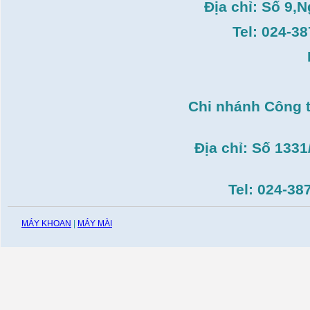
Địa chỉ: Số 9,
Máy tiện Hồng ký HK-
T14( 1m4)
Tel: 024-3
Giá:
51.498.000
VND
Máy cưa đĩa lưỡi hợp
kim Makita HS7600(
185mm, 1200W)
Giá:
0
VND
Chi nhánh Công 
Máy cắt gạch Bosch
GDC140( 1.400W,
115mm)
Giá:
0
VND
Địa chỉ: Số 133
Tel: 024-38
MÁY KHOAN
|
MÁY MÀI