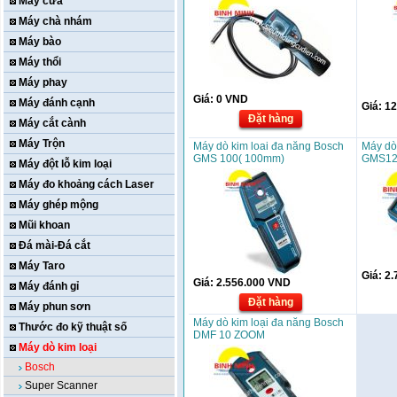
Máy cưa
Máy chà nhám
Máy bào
Máy thổi
Máy phay
Giá:
0
VND
Máy đánh cạnh
Giá:
12
Đặt hàng
Máy cắt cành
Máy Trộn
Máy dò kim loai đa năng Bosch
Máy dò
GMS 100( 100mm)
GMS12
Máy đột lỗ kim loại
Máy đo khoảng cách Laser
Máy ghép mộng
Mũi khoan
Đá mài-Đá cắt
Máy Taro
Giá:
2.
Giá:
2.556.000
VND
Máy đánh gỉ
Đặt hàng
Máy phun sơn
Máy dò kim loại đa năng Bosch
Thước đo kỹ thuật số
DMF 10 ZOOM
Máy dò kim loại
Bosch
Super Scanner