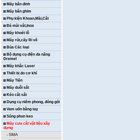
Máy bắn đinh
Máy bắn ghim
Phụ kiện Khoan,Mài,Cắt
Đá mài sắt,Inox
Máy khoét lỗ
Máy rút,cấy Ri vê
Búa Các loại
Bộ dụng cụ điện đa năng
Dremel
Máy khắc Laser
Thiết bị đo cơ khí
Máy Tiện
Máy duỗi sắt
Kéo cắt sắt
Dụng cụ niêm phong, đóng gói
Vam uốn bằng tay
Súng phun keo
Máy cưa cắt vật liệu xây
dựng
SIMA