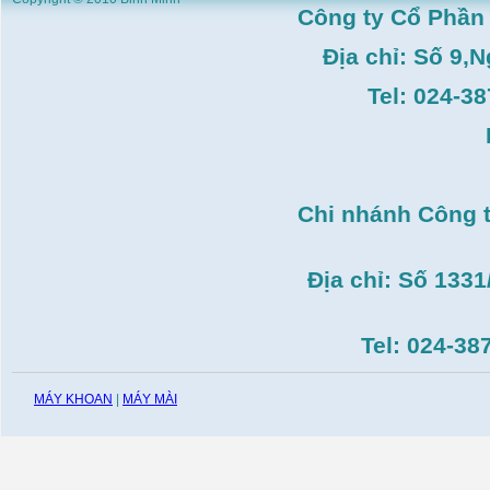
HK–DSM114( 1HP,Ø8 -
Công ty Cổ Phần
Ø10)
Giá:
3.546.000
VND
Địa chỉ: Số 9,
Máy tiện Hồng ký HK-
T14( 1m4)
Tel: 024-3
Giá:
51.498.000
VND
Máy cưa đĩa lưỡi hợp
kim Makita HS7600(
185mm, 1200W)
Giá:
0
VND
Chi nhánh Công 
Máy cắt gạch Bosch
GDC140( 1.400W,
115mm)
Giá:
0
VND
Địa chỉ: Số 133
Tel: 024-38
MÁY KHOAN
|
MÁY MÀI