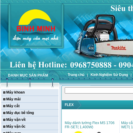
Trang chủ
Kinh Nghiệm Sử Dụng
DANH MỤC SẢN PHẨM
Máy khoan
Máy mài
FLEX
Máy cắt
Máy đục bê tông
Máy vặn vít
Máy đánh tường Flex MS 1706
Máy cắ
Máy vặn ốc
FR-SET( 1,400W)
WET( 1