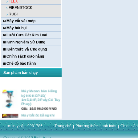
FLEX
EIBENSTOCK
RUBI
Máy cắt vát mép
Máy hút bụi
Lưỡi Cưa Cắt Kim Loại
Kinh Nghiệm Sử Dụng
Kiến thức và Ứng dụng
Chính sách giao hàng
Chế độ bảo hành
Sản phẩm bán chạy
Máy khoan bàn Hồng
ký HK-KCP15(
1m5,1HP,3 Puly,Có Tay
Phay)
Giá:
16.596.000
VND
Máy bắt ốc bằng khí
nén URYU UW-
9SK(M10)
Lượt truy cập: 9981785
Trang chủ
Phương thức thanh toán
Chính sác
Giá:
0
VND
Máy duỗi sắt Hồng ký
Copyright © 2010 Binh Minh