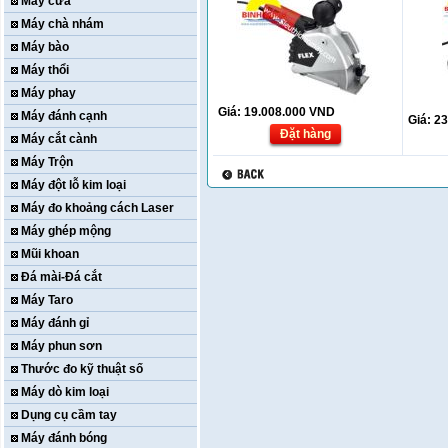
Máy cưa
Máy chà nhám
Máy bào
Máy thổi
Máy phay
Giá:
19.008.000
VND
Máy đánh cạnh
Giá:
23
Đặt hàng
Máy cắt cành
Máy Trộn
Máy đột lỗ kim loại
Máy đo khoảng cách Laser
Máy ghép mộng
Mũi khoan
Đá mài-Đá cắt
Máy Taro
Máy đánh gỉ
Máy phun sơn
Thước đo kỹ thuật số
Máy dò kim loại
Dụng cụ cầm tay
Máy đánh bóng