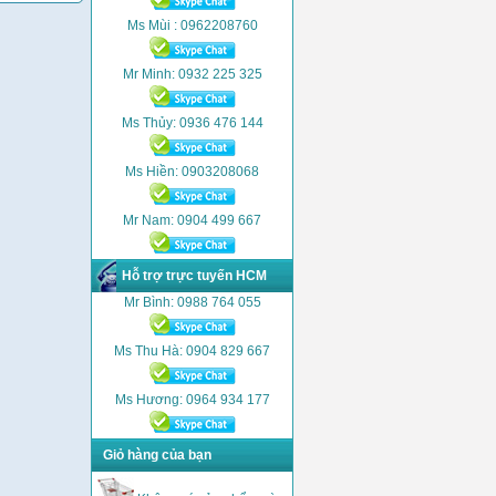
Ms Mùi : 0962208760
Mr Minh: 0932 225 325
Ms Thủy: 0936 476 144
Ms Hiền: 0903208068
Mr Nam: 0904 499 667
Hỗ trợ trực tuyến HCM
Mr Bình: 0988 764 055
Ms Thu Hà: 0904 829 667
Ms Hương: 0964 934 177
Giỏ hàng của bạn