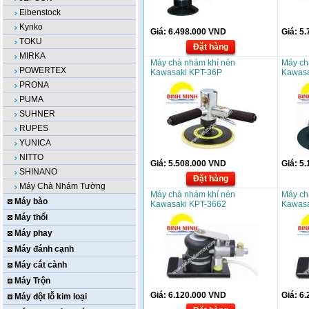
Eibenstock
Kynko
Giá:
6.498.000
VND
Giá:
5.
TOKU
Đặt hàng
MIRKA
Máy chà nhám khí nén
Máy ch
POWERTEX
Kawasaki KPT-36P
Kawasa
PRONA
PUMA
SUHNER
RUPES
YUNICA
NITTO
Giá:
5.508.000
VND
Giá:
5.
SHINANO
Đặt hàng
Máy Chà Nhám Tường
Máy chà nhám khí nén
Máy ch
Máy bào
Kawasaki KPT-3662
Kawasa
Máy thổi
Máy phay
Máy đánh cạnh
Máy cắt cành
Máy Trộn
Giá:
6.120.000
VND
Giá:
6.
Máy đột lỗ kim loại