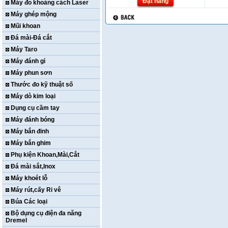
Đặt hàng
Máy đo khoảng cách Laser
Máy ghép mộng
Mũi khoan
Đá mài-Đá cắt
Máy Taro
Máy đánh gỉ
Máy phun sơn
Thước đo kỹ thuật số
Máy dò kim loại
Dụng cụ cầm tay
Máy đánh bóng
Máy bắn đinh
Máy bắn ghim
Phụ kiện Khoan,Mài,Cắt
Đá mài sắt,Inox
Máy khoét lỗ
Máy rút,cấy Ri vê
Búa Các loại
Bộ dụng cụ điện đa năng
Dremel