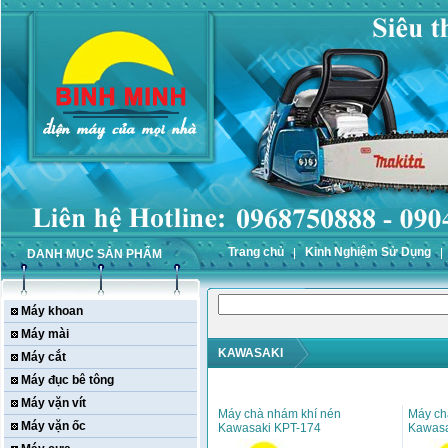
Trang chủ
Kinh Nghiệm Sử Dụng
DANH MỤC SẢN PHẨM
Máy khoan
Máy mài
KAWASAKI
Máy cắt
Máy đục bê tông
Máy vặn vít
Máy chà nhám khí nén
Máy ch
Máy vặn ốc
Kawasaki KPT-174
Kawasa