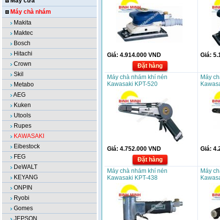
Máy cưa
Máy chà nhám
Makita
Maktec
Bosch
Hitachi
Giá:
4.914.000
VND
Giá:
5.
Crown
Đặt hàng
Skil
Máy chà nhám khí nén
Máy ch
Kawasaki KPT-520
Kawasa
Metabo
AEG
Kuken
Utools
Rupes
KAWASAKI
Eibestock
Giá:
4.752.000
VND
Giá:
4.
FEG
Đặt hàng
DeWALT
Máy chà nhám khí nén
Máy ch
KEYANG
Kawasaki KPT-438
Kawasa
ONPIN
Ryobi
Gomes
JEPSON