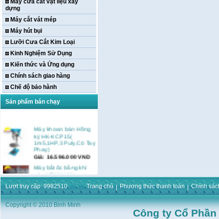
Máy cưa cắt vật liệu xây
dựng
Máy cắt vát mép
Máy hút bụi
Lưỡi Cưa Cắt Kim Loại
Kinh Nghiệm Sử Dụng
Kiến thức và Ứng dụng
Chính sách giao hàng
Chế độ bảo hành
Sản phẩm bán chạy
Máy khoan bàn Hồng
ký HK-KCP15(
1m5,1HP,3 Puly,Có Tay
Phay)
Giá:
16.596.000
VND
Máy bắt ốc bằng khí
nén URYU UW-
9SK(M10)
Giá:
0
VND
Lượt truy cập: 9982510
Trang chủ
Phương thức thanh toán
Chính sác
Máy duỗi sắt Hồng ký
Copyright © 2010 Binh Minh
HK–DSM114( 1HP,Ø8 -
Công ty Cổ Phần
Ø10)