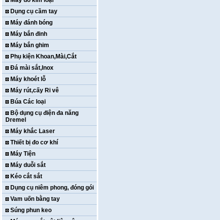
Máy dò kim loại
Dụng cụ cầm tay
Máy đánh bóng
Máy bắn đinh
Máy bắn ghim
Phụ kiện Khoan,Mài,Cắt
Đá mài sắt,Inox
Máy khoét lỗ
Máy rút,cấy Ri vê
Búa Các loại
Bộ dụng cụ điện đa năng
Dremel
Máy khắc Laser
Thiết bị đo cơ khí
Máy Tiện
Máy duỗi sắt
Kéo cắt sắt
Dụng cụ niêm phong, đóng gói
Vam uốn bằng tay
Súng phun keo