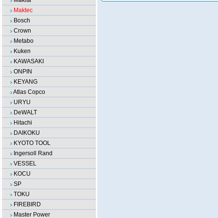
Makita
Maktec
Bosch
Crown
Metabo
Kuken
KAWASAKI
ONPIN
KEYANG
Atlas Copco
URYU
DeWALT
Hitachi
DAIKOKU
KYOTO TOOL
Ingersoll Rand
VESSEL
KOCU
SP
TOKU
FIREBIRD
Master Power