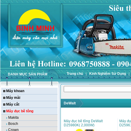
Trang chủ
Kinh Nghiệm Sử Dụng
DANH MỤC SẢN PHẨM
Máy khoan
Máy mài
DeWalt
Máy cắt
Máy đục bê tông
Makita
Máy đục bê tông DeWalt
Máy đụ
Bosch
D25980K( 2,000W)
D2596
Crown