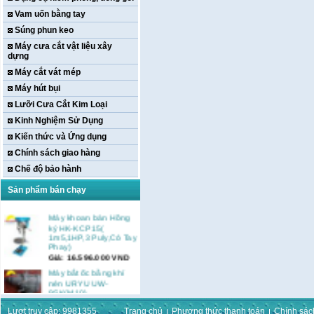
Vam uốn bằng tay
Súng phun keo
Máy cưa cắt vật liệu xây
dựng
Máy cắt vát mép
Máy hút bụi
Lưỡi Cưa Cắt Kim Loại
Kinh Nghiệm Sử Dụng
Kiến thức và Ứng dụng
Chính sách giao hàng
Chế độ bảo hành
Sản phẩm bán chạy
Máy khoan bàn Hồng
ký HK-KCP15(
1m5,1HP,3 Puly,Có Tay
Phay)
Giá:
16.596.000
VND
Máy bắt ốc bằng khí
nén URYU UW-
9SK(M10)
Giá:
0
VND
Lượt truy cập: 9981355
Trang chủ
Phương thức thanh toán
Chính sác