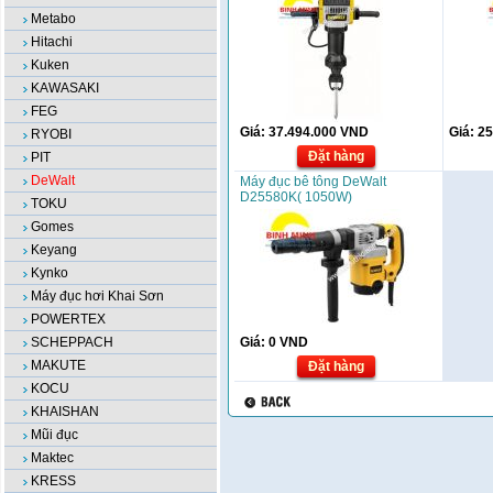
Metabo
Hitachi
Kuken
KAWASAKI
FEG
Giá:
37.494.000
VND
Giá:
25
RYOBI
Đặt hàng
PIT
DeWalt
Máy đục bê tông DeWalt
D25580K( 1050W)
TOKU
Gomes
Keyang
Kynko
Máy đục hơi Khai Sơn
POWERTEX
SCHEPPACH
Giá:
0
VND
MAKUTE
Đặt hàng
KOCU
KHAISHAN
Mũi đục
Maktec
KRESS