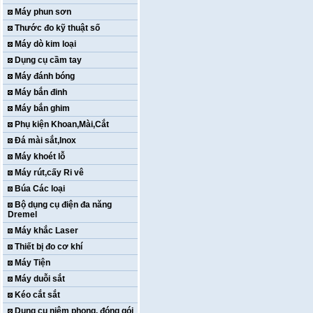
Máy phun sơn
Thước đo kỹ thuật số
Máy dò kim loại
Dụng cụ cầm tay
Máy đánh bóng
Máy bắn đinh
Máy bắn ghim
Phụ kiện Khoan,Mài,Cắt
Đá mài sắt,Inox
Máy khoét lỗ
Máy rút,cấy Ri vê
Búa Các loại
Bộ dụng cụ điện đa năng
Dremel
Máy khắc Laser
Thiết bị đo cơ khí
Máy Tiện
Máy duỗi sắt
Kéo cắt sắt
Dụng cụ niêm phong, đóng gói