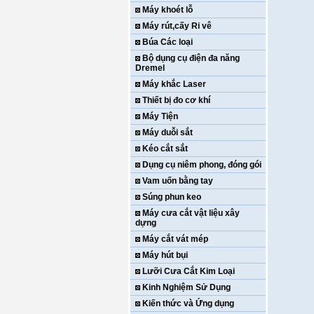
Máy khoét lỗ
Máy rút,cấy Ri vê
Búa Các loại
Bộ dụng cụ điện đa năng
Dremel
Máy khắc Laser
Thiết bị đo cơ khí
Máy Tiện
Máy duỗi sắt
Kéo cắt sắt
Dụng cụ niêm phong, đóng gói
Vam uốn bằng tay
Súng phun keo
Máy cưa cắt vật liệu xây
dựng
Máy cắt vát mép
Máy hút bụi
Lưỡi Cưa Cắt Kim Loại
Kinh Nghiệm Sử Dụng
Kiến thức và Ứng dụng