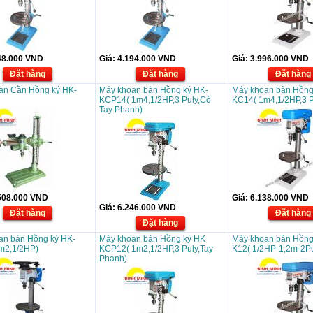
48.000
VND
Giá:
4.194.000
VND
Giá:
3.996.000
VND
Đặt hàng
Đặt hàng
Đặt hàng
an Cần Hồng ký HK-
Máy khoan bàn Hồng ký HK-
Máy khoan bàn Hồng
KCP14( 1m4,1/2HP,3 Puly,Có
KC14( 1m4,1/2HP,3 P
Tay Phanh)
508.000
VND
Giá:
6.138.000
VND
Giá:
6.246.000
VND
Đặt hàng
Đặt hàng
Đặt hàng
an bàn Hồng ký HK-
Máy khoan bàn Hồng ký HK
Máy khoan bàn Hồng
m2,1/2HP)
KCP12( 1m2,1/2HP,3 Puly,Tay
K12( 1/2HP-1,2m-2Pu
Phanh)