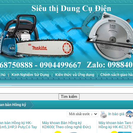
chủ
Kinh Nghiệm Sử Dụng
Kiến thức và Ứng dụng
Chính sách giao hà
an bàn Hồng ký
In báo giá
an bàn Hồng ký HK-
Máy khoan Bàn Hồng ký
Máy khoan bàn Taro 
1m5,1HP,3 Puly,Có Tay
KD600( Theo công nghệ Đức)
Hồng ký HK-KC12T( 