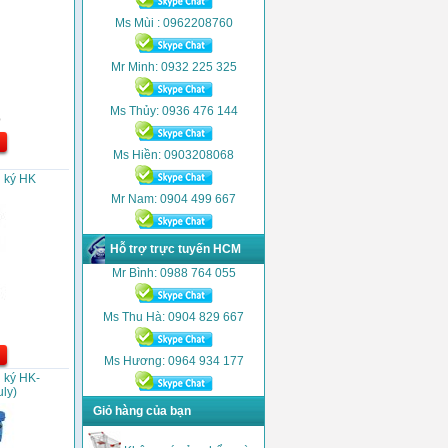
Ms Mùi : 0962208760
Mr Minh: 0932 225 325
Ms Thủy: 0936 476 144
D
Ms Hiền: 0903208068
 ký HK
Mr Nam: 0904 499 667
Hỗ trợ trực tuyến HCM
Mr Bình: 0988 764 055
Ms Thu Hà: 0904 829 667
Ms Hương: 0964 934 177
 ký HK-
ly)
Giỏ hàng của bạn