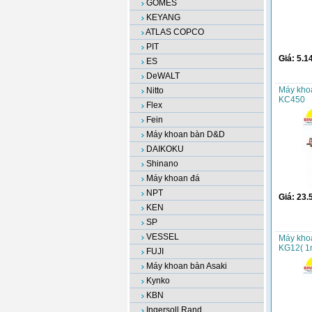
GOMES
KEYANG
ATLAS COPCO
PIT
Giá:
5.1
ES
DeWALT
Máy kho
Nitto
KC450
Flex
Fein
Máy khoan bàn D&D
DAIKOKU
Shinano
Máy khoan đá
NPT
Giá:
23.
KEN
SP
VESSEL
Máy kho
KG12( 1
FUJI
Máy khoan bàn Asaki
Kynko
KBN
Ingersoll Rand