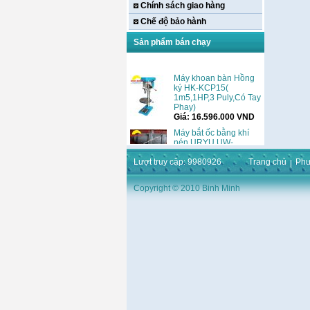
Chính sách giao hàng
Chế độ bảo hành
Sản phẩm bán chạy
Máy khoan bàn Hồng
ký HK-KCP15(
1m5,1HP,3 Puly,Có Tay
Phay)
Giá:
16.596.000
VND
Máy bắt ốc bằng khí
nén URYU UW-
9SK(M10)
Giá:
0
VND
Lượt truy cập: 9980926
Trang chủ
Phư
Máy duỗi sắt Hồng ký
HK–DSM114( 1HP,Ø8 -
Copyright © 2010 Binh Minh
Ø10)
Giá:
3.546.000
VND
Máy tiện Hồng ký HK-
T14( 1m4)
Giá:
51.498.000
VND
Máy cưa đĩa lưỡi hợp
kim Makita HS7600(
185mm, 1200W)
Giá:
0
VND