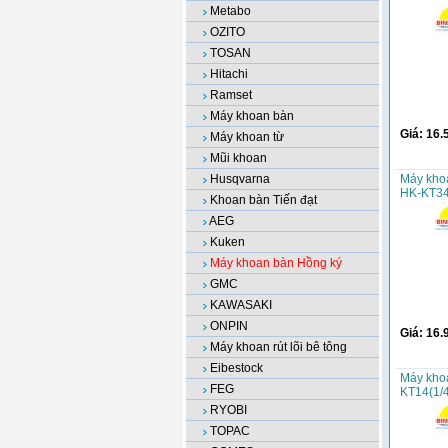
Metabo
OZITO
TOSAN
Hitachi
Ramset
Máy khoan bàn
Giá:
16.
Máy khoan từ
Mũi khoan
Husqvarna
Máy kho
HK-KT34
Khoan bàn Tiến đạt
AEG
Kuken
Máy khoan bàn Hồng ký
GMC
KAWASAKI
ONPIN
Giá:
16.
Máy khoan rút lõi bê tông
Eibestock
Máy kho
FEG
KT14(1/4
RYOBI
TOPAC