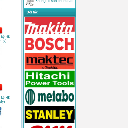
Không có sản phẩm nào
Đối tác
 ký HK-
uly)
 ký HK-
ly)