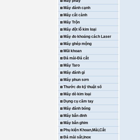
Máy phay
Máy đánh cạnh
Máy cắt cành
Máy Trộn
Máy đột lỗ kim loại
Máy đo khoảng cách Laser
Máy ghép mộng
Mũi khoan
Đá mài-Đá cắt
Máy Taro
Máy đánh gỉ
Máy phun sơn
Thước đo kỹ thuật số
Máy dò kim loại
Dụng cụ cầm tay
Máy đánh bóng
Máy bắn đinh
Máy bắn ghim
Phụ kiện Khoan,Mài,Cắt
Đá mài sắt,Inox