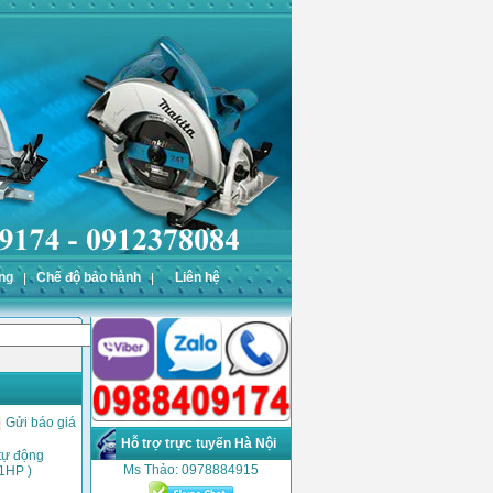
ng
Chế độ bảo hành
Liên hệ
Gửi báo giá
Hỗ trợ trực tuyến Hà Nội
tự động
Ms Thảo: 0978884915
1HP )