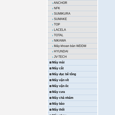
ANCHOR
NFK
SUMIKURA
SUMAKE
TOP
LACELA
TOTAL
NIKAWA
Máy khoan bàn WDDM
HYUNDAI
JV-TECH
Máy mài
Máy cắt
Máy đục bê tông
Máy vặn vít
Máy vặn ốc
Máy cưa
Máy chà nhám
Máy bào
Máy thổi