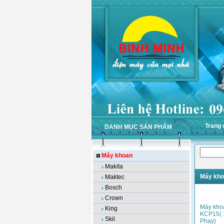
Trang 
DANH MỤC SẢN PHẨM
Máy khoan
Makita
Máy kho
Maktec
Bosch
Crown
Máy kho
King
KCP15( 
Skil
Phay)