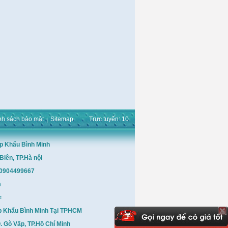
nh sách bảo mật
Sitemap
Trực tuyến: 10
p Khẩu Bình Minh
Biên, TP.Hà nội
: 0904499667
m
=
p Khẩu Bình Minh Tại TPHCM
 Gò Vấp, TP.Hồ Chí Minh