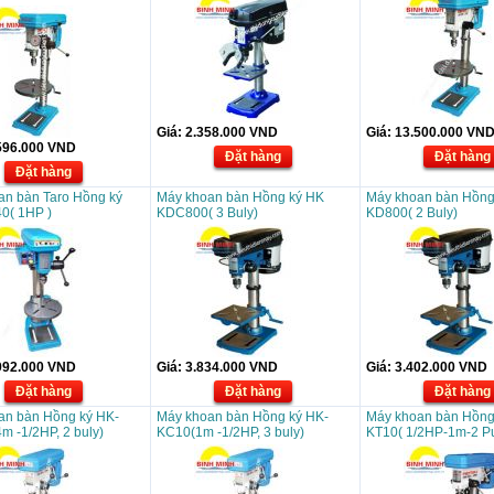
Giá:
2.358.000
VND
Giá:
13.500.000
VN
596.000
VND
Đặt hàng
Đặt hàng
Đặt hàng
an bàn Taro Hồng ký
Máy khoan bàn Hồng ký HK
Máy khoan bàn Hồng
0( 1HP )
KDC800( 3 Buly)
KD800( 2 Buly)
992.000
VND
Giá:
3.834.000
VND
Giá:
3.402.000
VND
Đặt hàng
Đặt hàng
Đặt hàng
an bàn Hồng ký HK-
Máy khoan bàn Hồng ký HK-
Máy khoan bàn Hồng
m -1/2HP, 2 buly)
KC10(1m -1/2HP, 3 buly)
KT10( 1/2HP-1m-2 Pu