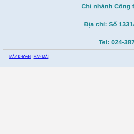
Chi nhánh Công 
Máy cắt gạch Bosch
GDC140( 1.400W,
115mm)
Giá:
0
VND
Địa chỉ: Số 133
Tel: 024-38
MÁY KHOAN
|
MÁY MÀI