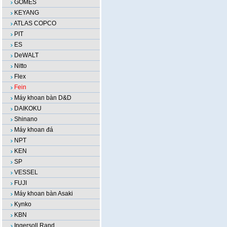
GOMES
KEYANG
ATLAS COPCO
PIT
ES
DeWALT
Nitto
Flex
Fein
Máy khoan bàn D&D
DAIKOKU
Shinano
Máy khoan đá
NPT
KEN
SP
VESSEL
FUJI
Máy khoan bàn Asaki
Kynko
KBN
Ingersoll Rand