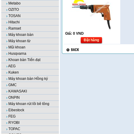
Metabo
OZITO
TOSAN
Hitachi
Ramset
Giá:
0
VND
Máy khoan bàn
Đặt hàng
Máy khoan từ
Mũi khoan
Husqvarna
Khoan bàn Tiến đạt
AEG
Kuken
Máy khoan bàn Hồng ký
GMC
KAWASAKI
ONPIN
Máy khoan rút lõi bê tông
Eibestock
FEG
RYOBI
TOPAC