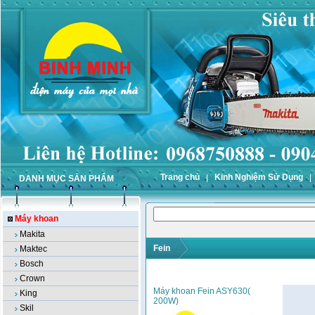
Trang chủ
Kinh Nghiệm Sử Dụng
DANH MỤC SẢN PHẨM
Máy khoan
Makita
Fein
Maktec
Bosch
Crown
Máy khoan Fein ASY630(
King
200W)
Skil