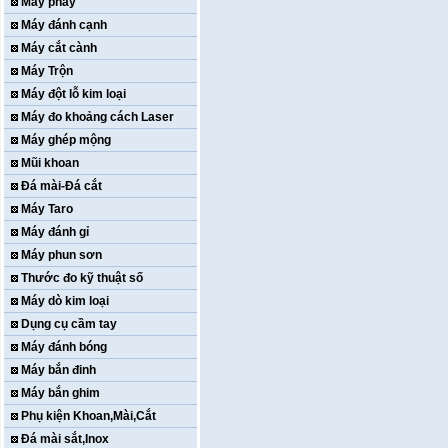
Máy phay
Máy đánh cạnh
Máy cắt cành
Máy Trộn
Máy đột lỗ kim loại
Máy đo khoảng cách Laser
Máy ghép mộng
Mũi khoan
Đá mài-Đá cắt
Máy Taro
Máy đánh gỉ
Máy phun sơn
Thước đo kỹ thuật số
Máy dò kim loại
Dụng cụ cầm tay
Máy đánh bóng
Máy bắn đinh
Máy bắn ghim
Phụ kiện Khoan,Mài,Cắt
Đá mài sắt,Inox