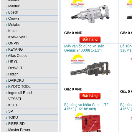
Makita
Maktec
Bosch
Crown
Metabo
Kuken
Giá:
0
VND
Giá:
0
KAWASAKI
Đặt hàng
ONPIN
Máy vặn ốc dùng khí nén
Bộ sún
KEYANG
Genius 943008( 1-1/2'')
316M1( 
Atlas Copco
URYU
DeWALT
Hitachi
DAIKOKU
KYOTO TOOL
Giá:
0
VND
Giá:
0
Ingersoll Rand
Đặt hàng
VESSEL
Bộ súng và khẩu Genius TF-
Bộ sún
KOCU
416K1( 1/2'' hệ mét)
416S1( 
SP
TOKU
FIREBIRD
Master Power