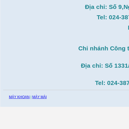
9SK(M10)
Giá:
0
VND
Địa chỉ: Số 9,
Máy duỗi sắt Hồng ký
Tel: 024-3
HK–DSM114( 1HP,Ø8 -
Ø10)
Giá:
3.546.000
VND
Máy tiện Hồng ký HK-
T14( 1m4)
Giá:
51.498.000
VND
Chi nhánh Công 
Máy cưa đĩa lưỡi hợp
kim Makita HS7600(
185mm, 1200W)
Địa chỉ: Số 133
Giá:
0
VND
Máy cắt gạch Bosch
GDC140( 1.400W,
Tel: 024-38
115mm)
Giá:
0
VND
MÁY KHOAN
|
MÁY MÀI