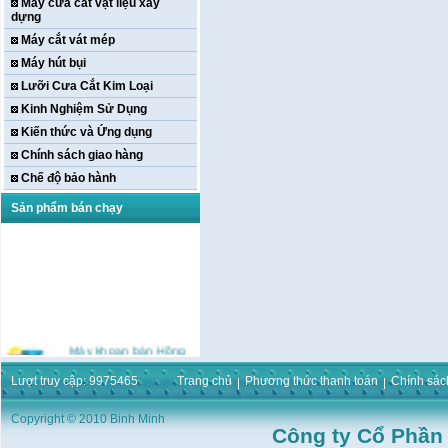
Máy cưa cắt vật liệu xây
dựng
Máy cắt vát mép
Máy hút bụi
Lưỡi Cưa Cắt Kim Loại
Kinh Nghiệm Sử Dụng
Kiến thức và Ứng dụng
Chính sách giao hàng
Chế độ bảo hành
Sản phẩm bán chạy
Máy khoan bàn Hồng
ký HK-KCP15(
1m5,1HP,3 Puly,Có Tay
Lượt truy cập: 9975465
Trang chủ
Phương thức thanh toán
Chính sác
Phay)
Giá:
16.596.000
VND
Copyright © 2010 Binh Minh
Máy bắt ốc bằng khí
Công ty Cổ Phần
nén URYU UW-