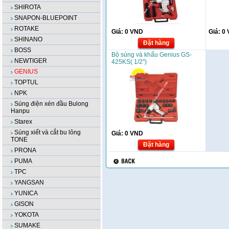
SHIROTA
SNAPON-BLUEPOINT
ROTAKE
Giá:
0
VND
Giá:
0
SHINANO
Đặt hàng
BOSS
Bộ súng và khẩu Genius GS-
NEWTIGER
425KS( 1/2'')
GENIUS
TOPTUL
NPK
Súng điện xén đầu Bulong
Hanpu
Starex
Súng xiết và cắt bu lông
Giá:
0
VND
TONE
Đặt hàng
PRONA
PUMA
TPC
YANGSAN
YUNICA
GISON
YOKOTA
SUMAKE