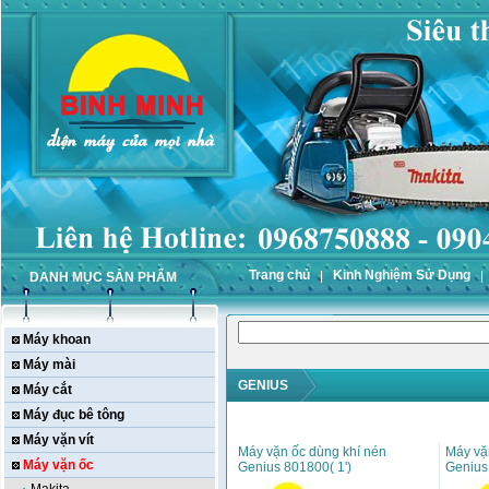
Trang chủ
Kinh Nghiệm Sử Dụng
DANH MỤC SẢN PHẨM
Máy khoan
Máy mài
GENIUS
Máy cắt
Máy đục bê tông
Máy vặn vít
Máy vặn ốc dùng khí nén
Máy vặ
Máy vặn ốc
Genius 801800( 1')
Genius