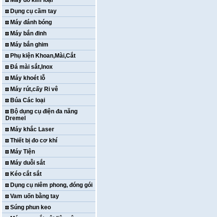
Máy dò kim loại
Dụng cụ cầm tay
Máy đánh bóng
Máy bắn đinh
Máy bắn ghim
Phụ kiện Khoan,Mài,Cắt
Đá mài sắt,Inox
Máy khoét lỗ
Máy rút,cấy Ri vê
Búa Các loại
Bộ dụng cụ điện đa năng
Dremel
Máy khắc Laser
Thiết bị đo cơ khí
Máy Tiện
Máy duỗi sắt
Kéo cắt sắt
Dụng cụ niêm phong, đóng gói
Vam uốn bằng tay
Súng phun keo