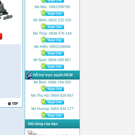
Ms Mùi : 0962208760
Mr Minh: 0932 225 325
Ms Thủy: 0936 476 144
Ms Hiền: 0903208068
Mr Nam: 0904 499 667
Hỗ trợ trực tuyến HCM
Mr Bình: 0988 764 055
Ms Thu Hà: 0904 829 667
Ms Hương: 0964 934 177
Giỏ hàng của bạn