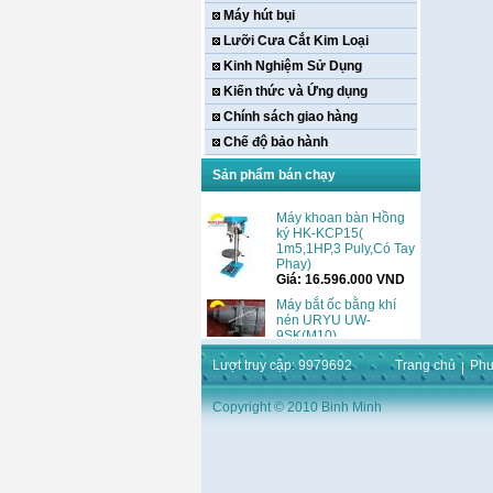
Máy hút bụi
Lưỡi Cưa Cắt Kim Loại
Kinh Nghiệm Sử Dụng
Kiến thức và Ứng dụng
Chính sách giao hàng
Chế độ bảo hành
Sản phẩm bán chạy
Máy khoan bàn Hồng
Lượt truy cập: 9979692
Trang chủ
Phư
ký HK-KCP15(
1m5,1HP,3 Puly,Có Tay
Phay)
Copyright © 2010 Binh Minh
Giá:
16.596.000
VND
Máy bắt ốc bằng khí
nén URYU UW-
9SK(M10)
Giá:
0
VND