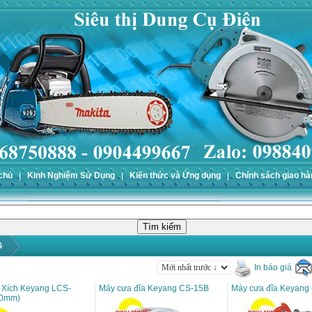
chủ
Kinh Nghiệm Sử Dụng
Kiến thức và Ứng dụng
Chính sách giao hà
G
In báo giá
 Xích Keyang LCS-
Máy cưa đĩa Keyang CS-15B
Máy cưa đĩa Keyang
50mm)