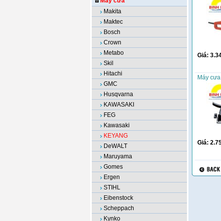
Máy cưa
Makita
Maktec
Bosch
Crown
Metabo
Giá:
3.3
Skil
Hitachi
Máy cưa
GMC
Husqvarna
KAWASAKI
FEG
Kawasaki
KEYANG
Giá:
2.7
DeWALT
Maruyama
Gomes
Ergen
STIHL
Eibenstock
Scheppach
Kynko