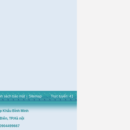
nh sách bảo mật
Sitemap
Trực tuyến: 41
p Khẩu Bình Minh
Biên, TP.Hà nội
: 0904499667