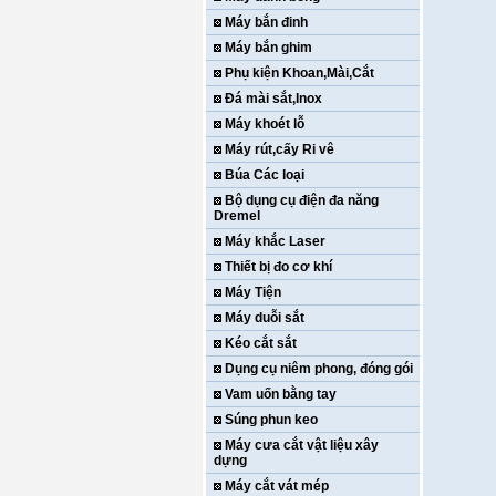
Máy bắn đinh
Máy bắn ghim
Phụ kiện Khoan,Mài,Cắt
Đá mài sắt,Inox
Máy khoét lỗ
Máy rút,cấy Ri vê
Búa Các loại
Bộ dụng cụ điện đa năng
Dremel
Máy khắc Laser
Thiết bị đo cơ khí
Máy Tiện
Máy duỗi sắt
Kéo cắt sắt
Dụng cụ niêm phong, đóng gói
Vam uốn bằng tay
Súng phun keo
Máy cưa cắt vật liệu xây
dựng
Máy cắt vát mép