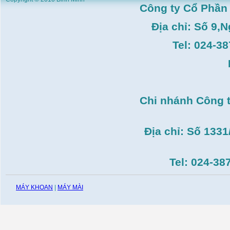
HK–DSM114( 1HP,Ø8 -
Công ty Cổ Phần
Ø10)
Giá:
3.546.000
VND
Địa chỉ: Số 9,
Máy tiện Hồng ký HK-
T14( 1m4)
Tel: 024-3
Giá:
51.498.000
VND
Máy cưa đĩa lưỡi hợp
kim Makita HS7600(
185mm, 1200W)
Giá:
0
VND
Chi nhánh Công 
Máy cắt gạch Bosch
GDC140( 1.400W,
115mm)
Giá:
0
VND
Địa chỉ: Số 133
Tel: 024-38
MÁY KHOAN
|
MÁY MÀI