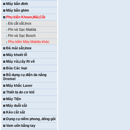
Máy bắn đinh
Máy bắn ghim
Phụ kiện Khoan,Mài,Cắt
Đá cắt sắt,Inox
Pin và Sạc Makita
Pin và Sạc Bosch
Phụ kiện Máy Makita khác
Đá mài sắt,Inox
Máy khoét lỗ
Máy rút,cấy Ri vê
Búa Các loại
Bộ dụng cụ điện đa năng
Dremel
Máy khắc Laser
Thiết bị đo cơ khí
Máy Tiện
Máy duỗi sắt
Kéo cắt sắt
Dụng cụ niêm phong, đóng gói
Vam uốn bằng tay