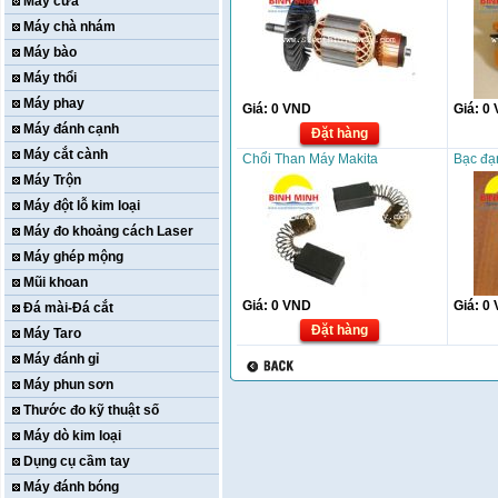
Máy cưa
Máy chà nhám
Máy bào
Máy thổi
Máy phay
Giá:
0
VND
Giá:
0
Máy đánh cạnh
Đặt hàng
Máy cắt cành
Chổi Than Máy Makita
Bạc đạ
Máy Trộn
Máy đột lỗ kim loại
Máy đo khoảng cách Laser
Máy ghép mộng
Mũi khoan
Giá:
0
VND
Giá:
0
Đá mài-Đá cắt
Đặt hàng
Máy Taro
Máy đánh gỉ
Máy phun sơn
Thước đo kỹ thuật số
Máy dò kim loại
Dụng cụ cầm tay
Máy đánh bóng