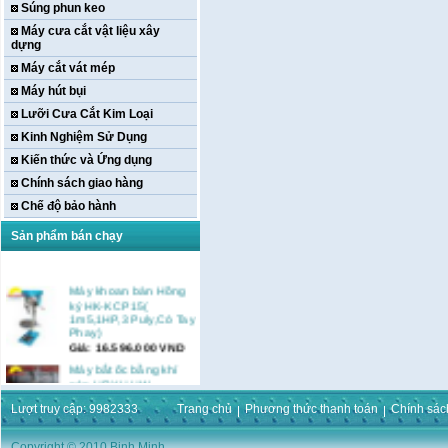
Súng phun keo
Máy cưa cắt vật liệu xây
dựng
Máy cắt vát mép
Máy hút bụi
Lưỡi Cưa Cắt Kim Loại
Kinh Nghiệm Sử Dụng
Kiến thức và Ứng dụng
Chính sách giao hàng
Chế độ bảo hành
Sản phẩm bán chạy
Máy khoan bàn Hồng
ký HK-KCP15(
1m5,1HP,3 Puly,Có Tay
Phay)
Giá:
16.596.000
VND
Máy bắt ốc bằng khí
nén URYU UW-
9SK(M10)
Giá:
0
VND
Lượt truy cập: 9982333
Trang chủ
Phương thức thanh toán
Chính sác
Máy duỗi sắt Hồng ký
Copyright © 2010 Binh Minh