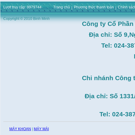
Giá:
0
VND
Lượt truy cập: 9979744
Trang chủ
Phương thức thanh toán
Chính sác
Máy duỗi sắt Hồng ký
HK–DSM114( 1HP,Ø8 -
Copyright © 2010 Binh Minh
Ø10)
Công ty Cổ Phần
Giá:
3.546.000
VND
Máy tiện Hồng ký HK-
Địa chỉ: Số 9,
T14( 1m4)
Giá:
51.498.000
VND
Tel: 024-3
Máy cưa đĩa lưỡi hợp
kim Makita HS7600(
185mm, 1200W)
Giá:
0
VND
Máy cắt gạch Bosch
Chi nhánh Công 
GDC140( 1.400W,
115mm)
Giá:
0
VND
Địa chỉ: Số 133
Tel: 024-38
MÁY KHOAN
|
MÁY MÀI