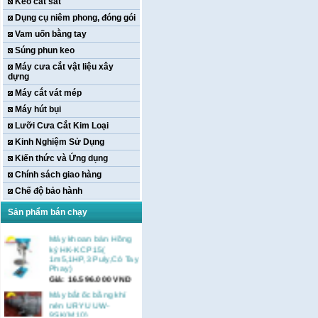
Kéo cắt sắt
Dụng cụ niêm phong, đóng gói
Vam uốn bằng tay
Súng phun keo
Máy cưa cắt vật liệu xây
dựng
Máy cắt vát mép
Máy hút bụi
Lưỡi Cưa Cắt Kim Loại
Kinh Nghiệm Sử Dụng
Kiến thức và Ứng dụng
Chính sách giao hàng
Chế độ bảo hành
Sản phẩm bán chạy
Máy khoan bàn Hồng
ký HK-KCP15(
1m5,1HP,3 Puly,Có Tay
Phay)
Giá:
16.596.000
VND
Máy bắt ốc bằng khí
nén URYU UW-
9SK(M10)