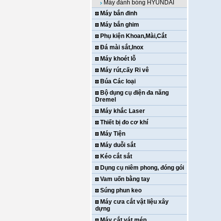
Máy đánh bóng HYUNDAI
Máy bắn đinh
Máy bắn ghim
Phụ kiện Khoan,Mài,Cắt
Đá mài sắt,Inox
Máy khoét lỗ
Máy rút,cấy Ri vê
Búa Các loại
Bộ dụng cụ điện đa năng
Dremel
Máy khắc Laser
Thiết bị đo cơ khí
Máy Tiện
Máy duỗi sắt
Kéo cắt sắt
Dụng cụ niêm phong, đóng gói
Vam uốn bằng tay
Súng phun keo
Máy cưa cắt vật liệu xây
dựng
Máy cắt vát mép