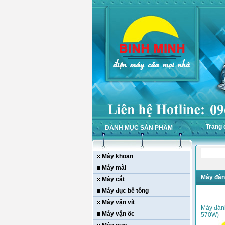
Trang 
DANH MỤC SẢN PHẨM
Máy khoan
Máy mài
Máy đán
Máy cắt
Máy đục bê tông
Máy vặn vít
Máy đán
Máy vặn ốc
570W)