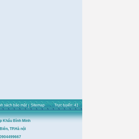
nh sách bảo mật
Sitemap
Trực tuyến: 41
p Khẩu Bình Minh
Biên, TP.Hà nội
: 0904499667