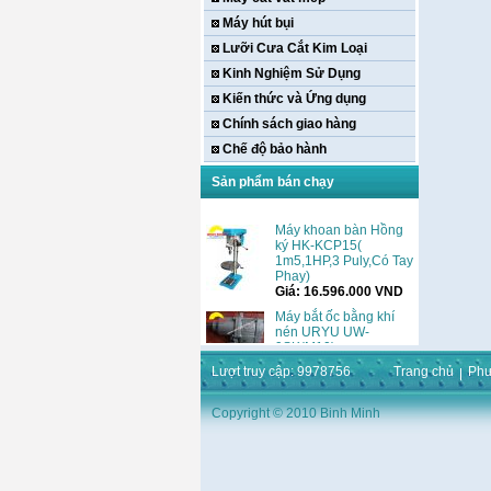
Máy hút bụi
Lưỡi Cưa Cắt Kim Loại
Kinh Nghiệm Sử Dụng
Kiến thức và Ứng dụng
Chính sách giao hàng
Chế độ bảo hành
Sản phẩm bán chạy
Máy khoan bàn Hồng
ký HK-KCP15(
1m5,1HP,3 Puly,Có Tay
Phay)
Giá:
16.596.000
VND
Máy bắt ốc bằng khí
nén URYU UW-
9SK(M10)
Giá:
0
VND
Lượt truy cập: 9978756
Trang chủ
Phư
Máy duỗi sắt Hồng ký
HK–DSM114( 1HP,Ø8 -
Copyright © 2010 Binh Minh
Ø10)
Giá:
3.546.000
VND
Máy tiện Hồng ký HK-
T14( 1m4)