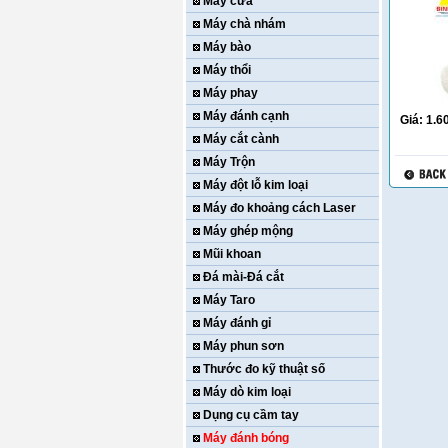
Máy cưa
Máy chà nhám
Máy bào
Máy thổi
Máy phay
Máy đánh cạnh
Giá:
1.6
Máy cắt cành
Máy Trộn
Máy đột lỗ kim loại
Máy đo khoảng cách Laser
Máy ghép mộng
Mũi khoan
Đá mài-Đá cắt
Máy Taro
Máy đánh gỉ
Máy phun sơn
Thước đo kỹ thuật số
Máy dò kim loại
Dụng cụ cầm tay
Máy đánh bóng