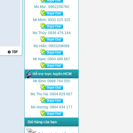
Ms Mùi : 0962208760
Mr Minh: 0932 225 325
Ms Thủy: 0936 476 144
Ms Hiền: 0903208068
Mr Nam: 0904 499 667
Hỗ trợ trực tuyến HCM
Mr Bình: 0988 764 055
Ms Thu Hà: 0904 829 667
Ms Hương: 0964 934 177
Giỏ hàng của bạn