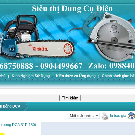
chủ
Kinh Nghiệm Sử Dụng
Kiến thức và Ứng dụng
Chính sách giao hà
h bóng DCA
In báo giá
h bóng DCA S1P-180(