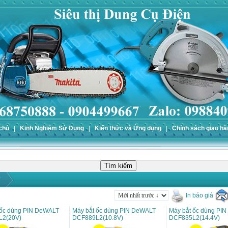
chủ
Kinh Nghiệm Sử Dụng
Kiến thức và Ứng dụng
Chính sách giao hà
In báo giá
 ốc dùng PIN DeWALT
Máy bắt ốc dùng PIN DeWALT
Máy bắt ốc dùng PI
L2(20V)
DCF889L2(10.8V)
DCF835L2(14.4V)