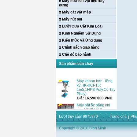
Máy cưa cắt vật liệu xây
dựng
Máy cắt vát mép
Máy hút bụi
Lưỡi Cưa Cắt Kim Loại
Kinh Nghiệm Sử Dụng
Kiến thức và Ứng dụng
Chính sách giao hàng
Chế độ bảo hành
Sản phẩm bán chạy
Máy khoan bàn Hồng
ký HK-KCP15(
1m5,1HP,3 Puly,Có Tay
Phay)
Giá:
16.596.000
VND
Máy bắt ốc bằng khí
nén URYU UW-
9SK(M10)
Giá:
0
VND
Lượt truy cập: 9975870
Trang chủ
Phư
Máy duỗi sắt Hồng ký
Copyright © 2010 Binh Minh
HK–DSM114( 1HP,Ø8 -
Ø10)