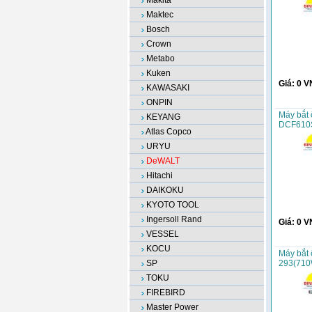
Makita
Maktec
Bosch
Crown
Metabo
Kuken
Giá:
0
V
KAWASAKI
ONPIN
Máy bắt
KEYANG
DCF610
Atlas Copco
URYU
DeWALT
Hitachi
DAIKOKU
KYOTO TOOL
Ingersoll Rand
Giá:
0
V
VESSEL
KOCU
Máy bắt
SP
293(710
TOKU
FIREBIRD
Master Power