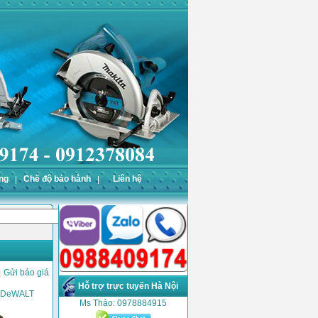
ng
Chế độ bảo hành
Liên hệ
Gửi báo giá
Hỗ trợ trực tuyến Hà Nội
N DeWALT
Ms Thảo: 0978884915