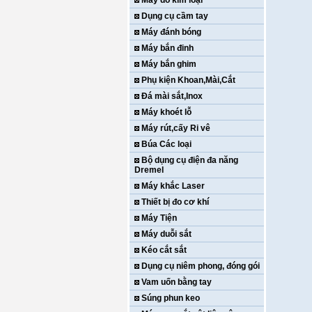
Máy dò kim loại
Dụng cụ cầm tay
Máy đánh bóng
Máy bắn đinh
Máy bắn ghim
Phụ kiện Khoan,Mài,Cắt
Đá mài sắt,Inox
Máy khoét lỗ
Máy rút,cấy Ri vê
Búa Các loại
Bộ dụng cụ điện đa năng
Dremel
Máy khắc Laser
Thiết bị đo cơ khí
Máy Tiện
Máy duỗi sắt
Kéo cắt sắt
Dụng cụ niêm phong, đóng gói
Vam uốn bằng tay
Súng phun keo