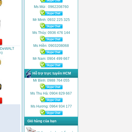
Ms Mùi : 0962208760
Mr Minh: 0932 225 325
Ms Thủy: 0936 476 144
Ms Hiền: 0903208068
N DeWALT
h)
Mr Nam: 0904 499 667
Hỗ trợ trực tuyến HCM
Mr Bình: 0988 764 055
Ms Thu Hà: 0904 829 667
Ms Hương: 0964 934 177
Giỏ hàng của bạn