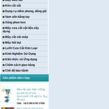
Máy duỗi sắt
Kéo cắt sắt
Dụng cụ niêm phong, đóng gói
Vam uốn bằng tay
Súng phun keo
Máy cưa cắt vật liệu xây
dựng
Máy cắt vát mép
Máy hút bụi
Lưỡi Cưa Cắt Kim Loại
Kinh Nghiệm Sử Dụng
Kiến thức và Ứng dụng
Chính sách giao hàng
Chế độ bảo hành
Sản phẩm bán chạy
Máy khoan bàn Hồng
ký HK-KCP15(
1m5,1HP,3 Puly,Có Tay
Phay)
Giá:
16.596.000
VND
Máy bắt ốc bằng khí