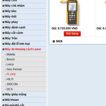
Máy cưa
Máy chà nhám
Máy bào
Máy thổi
Máy phay
Máy đánh cạnh
Giá:
9.720.000
VND
Giá:
6.
Máy cắt cành
Đặt hàng
Máy Trộn
Máy đột lỗ kim loại
Máy đo khoảng cách Laser
Makita
Bosch
Leica
Geo Fennel
FLUKE
HILTI
SINCON
DCA
Máy ghép mộng
Mũi khoan
Đá mài-Đá cắt