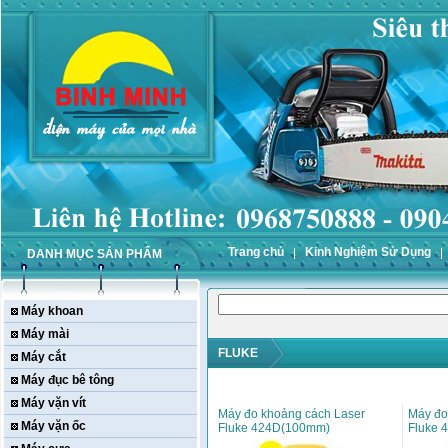
Trang chủ
Kinh Nghiệm Sử Dụng
DANH MỤC SẢN PHẨM
Máy khoan
Máy mài
FLUKE
Máy cắt
Máy đục bê tông
Máy vặn vít
Máy đo khoảng cách Laser
Máy đo
Máy vặn ốc
Fluke 424D(100mm)
Fluke 