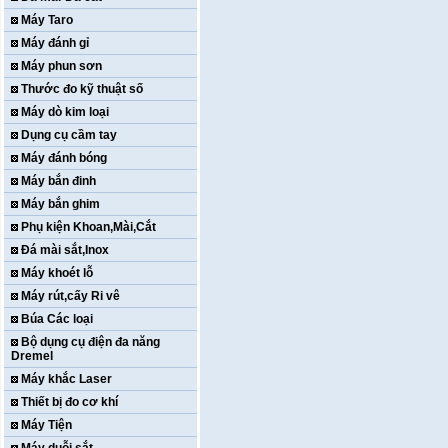
Máy Taro
Máy đánh gỉ
Máy phun sơn
Thước đo kỹ thuật số
Máy dò kim loại
Dụng cụ cầm tay
Máy đánh bóng
Máy bắn đinh
Máy bắn ghim
Phụ kiện Khoan,Mài,Cắt
Đá mài sắt,Inox
Máy khoét lỗ
Máy rút,cấy Ri vê
Búa Các loại
Bộ dụng cụ điện đa năng
Dremel
Máy khắc Laser
Thiết bị đo cơ khí
Máy Tiện