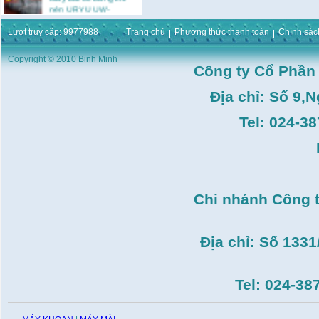
nén URYU UW-
9SK(M10)
Giá:
0
VND
Lượt truy cập: 9977988
Trang chủ
Phương thức thanh toán
Chính sác
Máy duỗi sắt Hồng ký
HK–DSM114( 1HP,Ø8 -
Copyright © 2010 Binh Minh
Công ty Cổ Phần
Ø10)
Giá:
3.546.000
VND
Địa chỉ: Số 9,
Máy tiện Hồng ký HK-
T14( 1m4)
Tel: 024-3
Giá:
51.498.000
VND
Máy cưa đĩa lưỡi hợp
kim Makita HS7600(
185mm, 1200W)
Giá:
0
VND
Máy cắt gạch Bosch
Chi nhánh Công 
GDC140( 1.400W,
115mm)
Giá:
0
VND
Địa chỉ: Số 133
Tel: 024-38