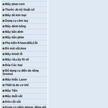
Máy phun sơn
Thước đo kỹ thuật số
Máy dò kim loại
Dụng cụ cầm tay
Máy đánh bóng
Máy bắn đinh
Máy bắn ghim
Phụ kiện Khoan,Mài,Cắt
Đá mài sắt,Inox
Máy khoét lỗ
Máy rút,cấy Ri vê
Búa Các loại
Bộ dụng cụ điện đa năng
Dremel
Máy khắc Laser
Thiết bị đo cơ khí
Máy Tiện
Máy duỗi sắt
Kéo cắt sắt
Dụng cụ niêm phong, đóng gói