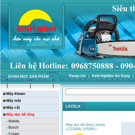
Trang chủ
Kinh Nghiệm Sử Dụng
DANH MỤC SẢN PHẨM
Máy khoan
Máy mài
LACELA
Máy cắt
Máy đục bê tông
Makita
Máy đục bê tông Lacela
Bosch
L223004( 1050W )
Crown