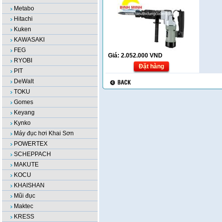
Metabo
Hitachi
Kuken
KAWASAKI
FEG
Giá:
2.052.000
VND
RYOBI
Đặt hàng
PIT
DeWalt
TOKU
Gomes
Keyang
Kynko
Máy đục hơi Khai Sơn
POWERTEX
SCHEPPACH
MAKUTE
KOCU
KHAISHAN
Mũi đục
Maktec
KRESS