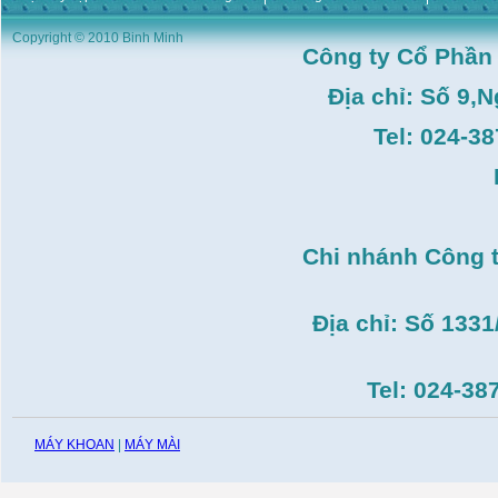
Máy duỗi sắt Hồng ký
Copyright © 2010 Binh Minh
HK–DSM114( 1HP,Ø8 -
Công ty Cổ Phần
Ø10)
Giá:
3.546.000
VND
Địa chỉ: Số 9,
Máy tiện Hồng ký HK-
T14( 1m4)
Tel: 024-3
Giá:
51.498.000
VND
Máy cưa đĩa lưỡi hợp
kim Makita HS7600(
185mm, 1200W)
Giá:
0
VND
Chi nhánh Công 
Máy cắt gạch Bosch
GDC140( 1.400W,
115mm)
Giá:
0
VND
Địa chỉ: Số 133
Tel: 024-38
MÁY KHOAN
|
MÁY MÀI