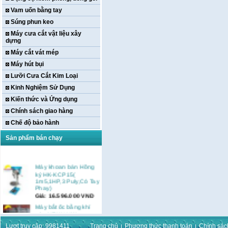
Vam uốn bằng tay
Súng phun keo
Máy cưa cắt vật liệu xây
dựng
Máy cắt vát mép
Máy hút bụi
Lưỡi Cưa Cắt Kim Loại
Kinh Nghiệm Sử Dụng
Kiến thức và Ứng dụng
Chính sách giao hàng
Chế độ bảo hành
Sản phẩm bán chạy
Máy khoan bàn Hồng
ký HK-KCP15(
1m5,1HP,3 Puly,Có Tay
Phay)
Giá:
16.596.000
VND
Máy bắt ốc bằng khí
nén URYU UW-
9SK(M10)
Lượt truy cập: 9981411
Trang chủ
Phương thức thanh toán
Chính sác
Giá:
0
VND