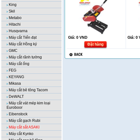
King
Skil
Metabo
Hitachi
Husqvarna
Máy cắt Tiến đạt
Giá:
0
VND
Giá:
0
Máy cắt Hồng ký
Đặt hàng
GMC
Máy cắt rãnh tường
Máy cắt ống
FEG
KEYANG
Mikasa
Máy cắt bê tông Tacom
DeWALT
Máy cắt vát mép kim loại
Euroboor
Eibenstock
Máy cắt gạch Rubi
Máy cắt sắt ASAKI
Máy cắt Kynko