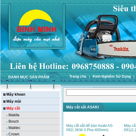
Trang chủ
Kinh Nghiệm Sử Dụng
DANH MỤC SẢN PHẨM
Máy khoan
Máy mài
Máy cắt sắt ASAKI
Máy cắt
Makita
Bosch
Máy cắt sắt để bàn Asaki AS-
Máy cắt
Maktec
092( 3KW-3 Pha-400mm)
091(2.
Crown