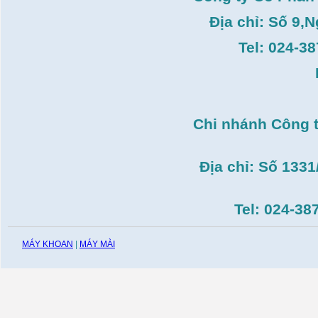
Giá:
3.546.000
VND
Địa chỉ: Số 9,
Máy tiện Hồng ký HK-
T14( 1m4)
Tel: 024-3
Giá:
51.498.000
VND
Máy cưa đĩa lưỡi hợp
kim Makita HS7600(
185mm, 1200W)
Giá:
0
VND
Chi nhánh Công 
Máy cắt gạch Bosch
GDC140( 1.400W,
115mm)
Giá:
0
VND
Địa chỉ: Số 133
Tel: 024-38
MÁY KHOAN
|
MÁY MÀI