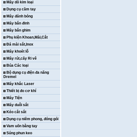
Máy dò kim loại
Dụng cụ cầm tay
Máy đánh bóng
Máy bắn đinh
Máy bắn ghim
Phụ kiện Khoan,Mài,Cắt
Đá mài sắt,Inox
Máy khoét lỗ
Máy rút,cấy Ri vê
Búa Các loại
Bộ dụng cụ điện đa năng
Dremel
Máy khắc Laser
Thiết bị đo cơ khí
Máy Tiện
Máy duỗi sắt
Kéo cắt sắt
Dụng cụ niêm phong, đóng gói
Vam uốn bằng tay
Súng phun keo