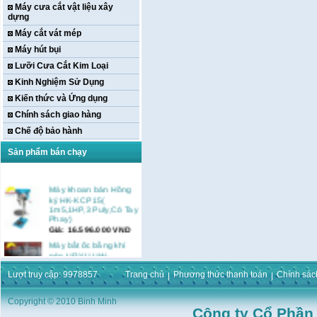
Máy cưa cắt vật liệu xây
dựng
Máy cắt vát mép
Máy hút bụi
Lưỡi Cưa Cắt Kim Loại
Kinh Nghiệm Sử Dụng
Kiến thức và Ứng dụng
Chính sách giao hàng
Chế độ bảo hành
Sản phẩm bán chạy
Máy khoan bàn Hồng
ký HK-KCP15(
1m5,1HP,3 Puly,Có Tay
Phay)
Giá:
16.596.000
VND
Máy bắt ốc bằng khí
nén URYU UW-
9SK(M10)
Giá:
0
VND
Lượt truy cập: 9978857
Trang chủ
Phương thức thanh toán
Chính sác
Máy duỗi sắt Hồng ký
Copyright © 2010 Binh Minh
HK–DSM114( 1HP,Ø8 -
Công ty Cổ Phần
Ø10)