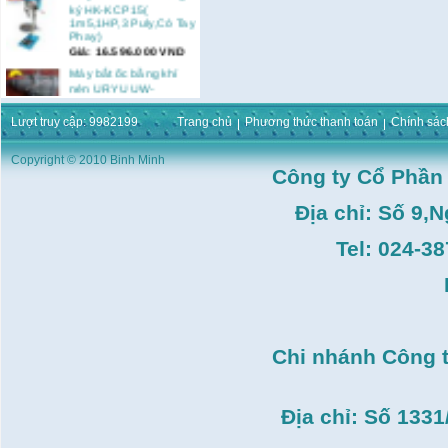
ký HK-KCP15(
1m5,1HP,3 Puly,Có Tay
Phay)
Giá:
16.596.000
VND
Máy bắt ốc bằng khí
nén URYU UW-
9SK(M10)
Giá:
0
VND
Lượt truy cập: 9982199
Trang chủ
Phương thức thanh toán
Chính sác
Máy duỗi sắt Hồng ký
HK–DSM114( 1HP,Ø8 -
Copyright © 2010 Binh Minh
Ø10)
Công ty Cổ Phần
Giá:
3.546.000
VND
Địa chỉ: Số 9,
Máy tiện Hồng ký HK-
T14( 1m4)
Giá:
51.498.000
VND
Tel: 024-3
Máy cưa đĩa lưỡi hợp
kim Makita HS7600(
185mm, 1200W)
Giá:
0
VND
Máy cắt gạch Bosch
Chi nhánh Công 
GDC140( 1.400W,
115mm)
Giá:
0
VND
Địa chỉ: Số 133