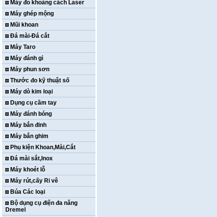
Máy đo khoảng cách Laser
Máy ghép mộng
Mũi khoan
Đá mài-Đá cắt
Máy Taro
Máy đánh gỉ
Máy phun sơn
Thước đo kỹ thuật số
Máy dò kim loại
Dụng cụ cầm tay
Máy đánh bóng
Máy bắn đinh
Máy bắn ghim
Phụ kiện Khoan,Mài,Cắt
Đá mài sắt,Inox
Máy khoét lỗ
Máy rút,cấy Ri vê
Búa Các loại
Bộ dụng cụ điện đa năng
Dremel