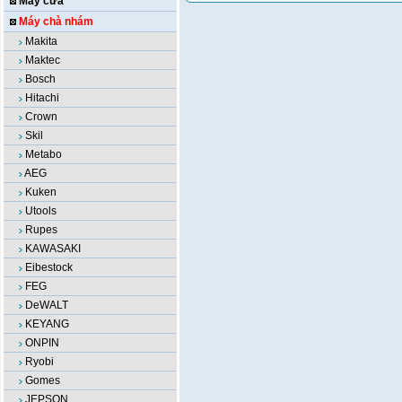
Máy cưa
Máy chà nhám
Makita
Maktec
Bosch
Hitachi
Crown
Skil
Metabo
AEG
Kuken
Utools
Rupes
KAWASAKI
Eibestock
FEG
DeWALT
KEYANG
ONPIN
Ryobi
Gomes
JEPSON