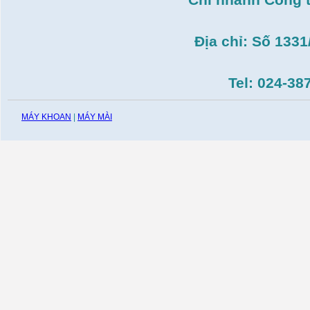
Máy cắt gạch Bosch
GDC140( 1.400W,
115mm)
Giá:
0
VND
Địa chỉ: Số 133
Tel: 024-38
MÁY KHOAN
|
MÁY MÀI