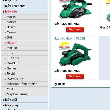
Máy cưa
Máy chà nhám
Máy bào
Makita
Maktec
Giá:
1.422.000
VND
Bosch
Giá:
0
Đặt hàng
Crown
Skil
Máy bào Hitachi P20SB
Hitachi
Metabo
FEG
KEYANG
DeWALT
Gomes
Giá:
1.602.000
VND
Ryobi
Đặt hàng
POWERTEX
Máy Bào Công Nghiệp
YATO
Máy Bào Tường
Máy thổi
Máy phay