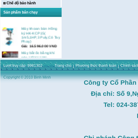
Chế độ bảo hành
Sản phẩm bán chạy
Máy khoan bàn Hồng
ký HK-KCP15(
1m5,1HP,3 Puly,Có Tay
Phay)
Giá:
16.596.000
VND
Máy bắt ốc bằng khí
nén URYU UW-
9SK(M10)
Giá:
0
VND
Lượt truy cập: 9981302
Trang chủ
Phương thức thanh toán
Chính sác
Máy duỗi sắt Hồng ký
Copyright © 2010 Binh Minh
HK–DSM114( 1HP,Ø8 -
Công ty Cổ Phần
Ø10)
Giá:
3.546.000
VND
Địa chỉ: Số 9,
Máy tiện Hồng ký HK-
T14( 1m4)
Tel: 024-3
Giá:
51.498.000
VND
Máy cưa đĩa lưỡi hợp
kim Makita HS7600(
185mm, 1200W)
Giá:
0
VND
Chi nhánh Công 