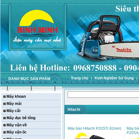
Trang chủ
Kinh Nghiệm Sử Dụng
DANH MỤC SẢN PHẨM
Máy khoan
Máy mài
Hitachi
Máy cắt
Máy đục bê tông
Máy vặn vít
Máy bào Hitachi P20ST( 82mm)
Máy bà
Máy vặn ốc
P20SA