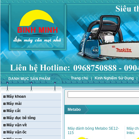
Trang chủ
Kinh Nghiệm Sử Dụng
DANH MỤC SẢN PHẨM
Máy khoan
Máy mài
Metabo
Máy cắt
Máy đục bê tông
Máy vặn vít
Máy đánh bóng Metabo SE12-
Máy ch
Máy vặn ốc
115
Intec