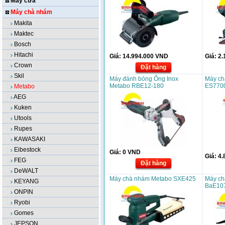
Máy cưa
Máy chà nhám
Makita
Maktec
Bosch
Hitachi
Giá:
14.994.000
VND
Giá:
2.
Crown
Đặt hàng
Skil
Máy đánh bóng Ống Inox
Máy ch
Metabo RBE12-180
ES770
Metabo
AEG
Kuken
Utools
Rupes
KAWASAKI
Eibestock
Giá:
0
VND
Giá:
4.
FEG
Đặt hàng
DeWALT
Máy chà nhám Metabo SXE425
Máy ch
KEYANG
BaE10
ONPIN
Ryobi
Gomes
JEPSON