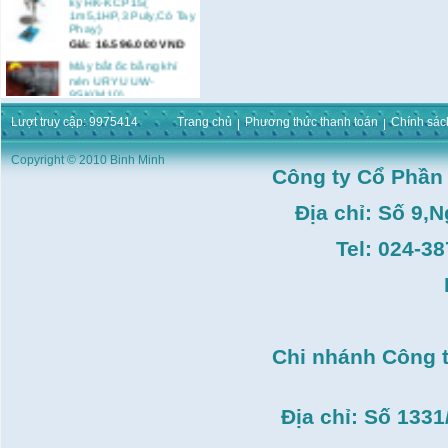
1m5,1HP,3 Puly,Có Tay
Phay)
Giá:
16.596.000
VND
Máy bắt ốc bằng khí
nén URYU UW-
9SK(M10)
Giá:
0
VND
Lượt truy cập: 9975414
Trang chủ
Phương thức thanh toán
Chính sác
Máy duỗi sắt Hồng ký
HK–DSM114( 1HP,Ø8 -
Copyright © 2010 Binh Minh
Ø10)
Công ty Cổ Phần
Giá:
3.546.000
VND
Máy tiện Hồng ký HK-
Địa chỉ: Số 9,
T14( 1m4)
Giá:
51.498.000
VND
Tel: 024-3
Máy cưa đĩa lưỡi hợp
kim Makita HS7600(
185mm, 1200W)
Giá:
0
VND
Máy cắt gạch Bosch
Chi nhánh Công 
GDC140( 1.400W,
115mm)
Giá:
0
VND
Địa chỉ: Số 133