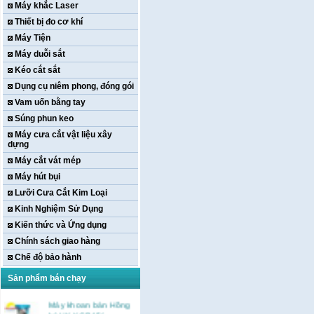
Máy khắc Laser
Thiết bị đo cơ khí
Máy Tiện
Máy duỗi sắt
Kéo cắt sắt
Dụng cụ niêm phong, đóng gói
Vam uốn bằng tay
Súng phun keo
Máy cưa cắt vật liệu xây
dựng
Máy cắt vát mép
Máy hút bụi
Lưỡi Cưa Cắt Kim Loại
Kinh Nghiệm Sử Dụng
Kiến thức và Ứng dụng
Chính sách giao hàng
Chế độ bảo hành
Sản phẩm bán chạy
Máy khoan bàn Hồng
ký HK-KCP15(