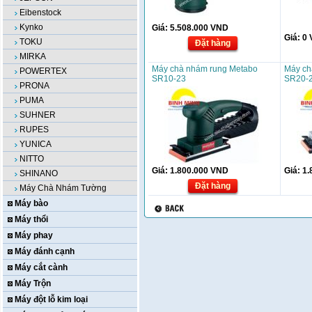
Eibenstock
Kynko
Giá:
5.508.000
VND
Giá:
0
TOKU
Đặt hàng
MIRKA
Máy chà nhám rung Metabo
Máy ch
POWERTEX
SR10-23
SR20-
PRONA
PUMA
SUHNER
RUPES
YUNICA
NITTO
Giá:
1.800.000
VND
Giá:
1.
SHINANO
Đặt hàng
Máy Chà Nhám Tường
Máy bào
Máy thổi
Máy phay
Máy đánh cạnh
Máy cắt cành
Máy Trộn
Máy đột lỗ kim loại