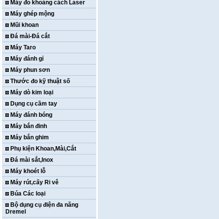
Máy đo khoảng cách Laser
Máy ghép mộng
Mũi khoan
Đá mài-Đá cắt
Máy Taro
Máy đánh gỉ
Máy phun sơn
Thước đo kỹ thuật số
Máy dò kim loại
Dụng cụ cầm tay
Máy đánh bóng
Máy bắn đinh
Máy bắn ghim
Phụ kiện Khoan,Mài,Cắt
Đá mài sắt,Inox
Máy khoét lỗ
Máy rút,cấy Ri vê
Búa Các loại
Bộ dụng cụ điện đa năng
Dremel