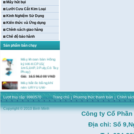
Máy hút bụi
Lưỡi Cưa Cắt Kim Loại
Kinh Nghiệm Sử Dụng
Kiến thức và Ứng dụng
Chính sách giao hàng
Chế độ bảo hành
Sản phẩm bán chạy
Máy khoan bàn Hồng
ký HK-KCP15(
1m5,1HP,3 Puly,Có Tay
Phay)
Giá:
16.596.000
VND
Máy bắt ốc bằng khí
nén URYU UW-
9SK(M10)
Giá:
0
VND
Lượt truy cập: 9980570
Trang chủ
Phương thức thanh toán
Chính sác
Máy duỗi sắt Hồng ký
HK–DSM114( 1HP,Ø8 -
Copyright © 2010 Binh Minh
Ø10)
Công ty Cổ Phần
Giá:
3.546.000
VND
Địa chỉ: Số 9,
Máy tiện Hồng ký HK-
T14( 1m4)
Giá:
51.498.000
VND