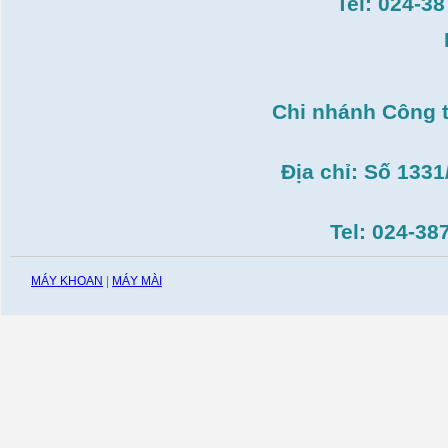
Tel: 024-3
Máy cưa đĩa lưỡi hợp
kim Makita HS7600(
185mm, 1200W)
Giá:
0
VND
Máy cắt gạch Bosch
Chi nhánh Công 
GDC140( 1.400W,
115mm)
Giá:
0
VND
Địa chỉ: Số 133
Tel: 024-38
MÁY KHOAN
|
MÁY MÀI