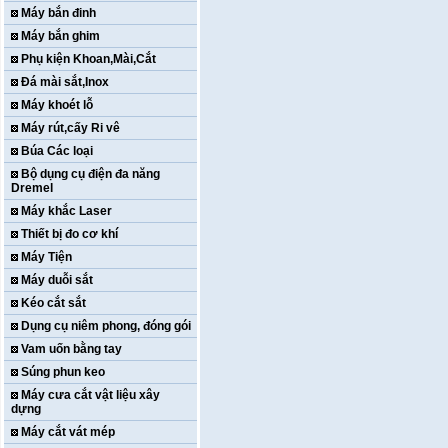
Máy bắn đinh
Máy bắn ghim
Phụ kiện Khoan,Mài,Cắt
Đá mài sắt,Inox
Máy khoét lỗ
Máy rút,cấy Ri vê
Búa Các loại
Bộ dụng cụ điện đa năng
Dremel
Máy khắc Laser
Thiết bị đo cơ khí
Máy Tiện
Máy duỗi sắt
Kéo cắt sắt
Dụng cụ niêm phong, đóng gói
Vam uốn bằng tay
Súng phun keo
Máy cưa cắt vật liệu xây
dựng
Máy cắt vát mép