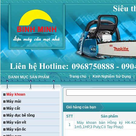
Trang chủ
Kinh Nghiệm Sử Dụng
DANH MỤC SẢN PHẨM
Máy khoan
Máy mài
Giỏ hàng của bạn
Máy cắt
Máy đục bê tông
STT
Sản phẩm
Máy vặn vít
Máy khoan bàn Hồng ký HK-KC
1
1m5,1HP,3 Puly,Có Tay Phay)
Máy vặn ốc