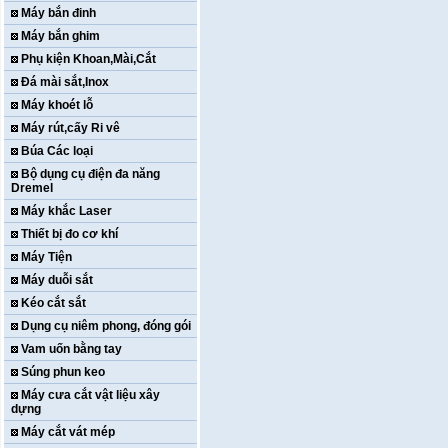
Máy bắn đinh
Máy bắn ghim
Phụ kiện Khoan,Mài,Cắt
Đá mài sắt,Inox
Máy khoét lỗ
Máy rút,cấy Ri vê
Búa Các loại
Bộ dụng cụ điện đa năng
Dremel
Máy khắc Laser
Thiết bị đo cơ khí
Máy Tiện
Máy duỗi sắt
Kéo cắt sắt
Dụng cụ niêm phong, đóng gói
Vam uốn bằng tay
Súng phun keo
Máy cưa cắt vật liệu xây
dựng
Máy cắt vát mép