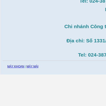
Tel: 024-3
Giá:
51.498.000
VND
Máy cưa đĩa lưỡi hợp
kim Makita HS7600(
185mm, 1200W)
Giá:
0
VND
Chi nhánh Công 
Máy cắt gạch Bosch
GDC140( 1.400W,
115mm)
Giá:
0
VND
Địa chỉ: Số 133
Tel: 024-38
MÁY KHOAN
|
MÁY MÀI