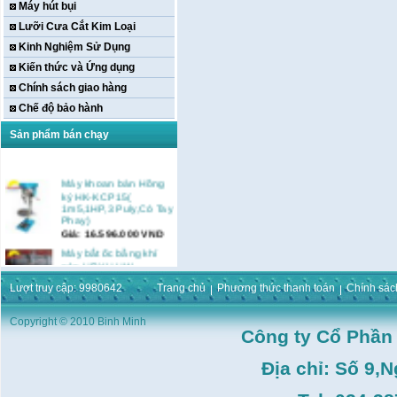
Máy hút bụi
Lưỡi Cưa Cắt Kim Loại
Kinh Nghiệm Sử Dụng
Kiến thức và Ứng dụng
Chính sách giao hàng
Chế độ bảo hành
Sản phẩm bán chạy
Máy khoan bàn Hồng
ký HK-KCP15(
1m5,1HP,3 Puly,Có Tay
Phay)
Giá:
16.596.000
VND
Máy bắt ốc bằng khí
nén URYU UW-
9SK(M10)
Giá:
0
VND
Lượt truy cập: 9980642
Trang chủ
Phương thức thanh toán
Chính sác
Máy duỗi sắt Hồng ký
Copyright © 2010 Binh Minh
HK–DSM114( 1HP,Ø8 -
Công ty Cổ Phần
Ø10)
Giá:
3.546.000
VND
Địa chỉ: Số 9,
Máy tiện Hồng ký HK-
T14( 1m4)