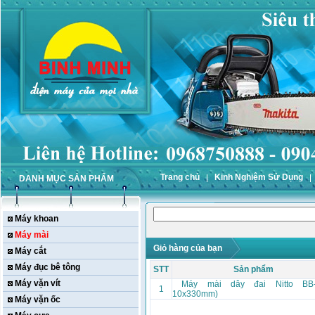
Trang chủ
Kinh Nghiệm Sử Dụng
DANH MỤC SẢN PHẨM
Máy khoan
Máy mài
Giỏ hàng của bạn
Máy cắt
Máy đục bê tông
STT
Sản phẩm
Máy vặn vít
Máy mài dây đai Nitto BB-
1
10x330mm)
Máy vặn ốc