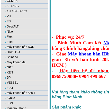
GOMES
KEYANG
ATLAS COPCO
PIT
ES
DeWALT
Nitto
-
Phục vụ: 24/7
Flex
-
Bình Minh Cam kết
Má
Fein
Máy khoan bàn D&D
hàng Chính hãng,đúng chủn
DAIKOKU
-
Giao
Máy khoan bàn Hồ
Shinano
gian
3h với bán kính 20
Máy khoan đá
HCM )
NPT
Hãy liên hệ để nhận
-
KEN
0968750888- 0904 499 667
SP
VESSEL
FUJI
Vui lòng tham khảo thông ti
Máy khoan bàn Asaki
hãng Bình Minh.
Kynko
KBN
Sản phẩm khác
Ingersoll Rand