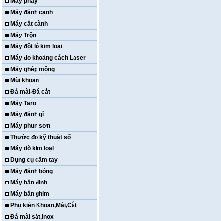
Máy phay
Máy đánh cạnh
Máy cắt cành
Máy Trộn
Máy đột lỗ kim loại
Máy đo khoảng cách Laser
Máy ghép mộng
Mũi khoan
Đá mài-Đá cắt
Máy Taro
Máy đánh gỉ
Máy phun sơn
Thước đo kỹ thuật số
Máy dò kim loại
Dụng cụ cầm tay
Máy đánh bóng
Máy bắn đinh
Máy bắn ghim
Phụ kiện Khoan,Mài,Cắt
Đá mài sắt,Inox