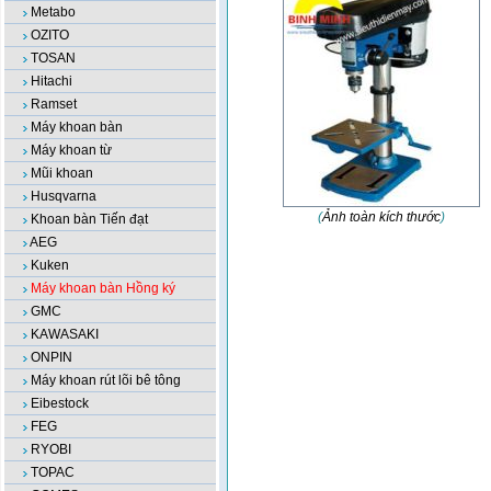
Metabo
OZITO
TOSAN
Hitachi
Ramset
Máy khoan bàn
Máy khoan từ
Mũi khoan
Husqvarna
(
Ảnh toàn kích thước
)
Khoan bàn Tiến đạt
AEG
Kuken
Máy khoan bàn Hồng ký
GMC
KAWASAKI
ONPIN
Máy khoan rút lõi bê tông
Eibestock
FEG
RYOBI
TOPAC