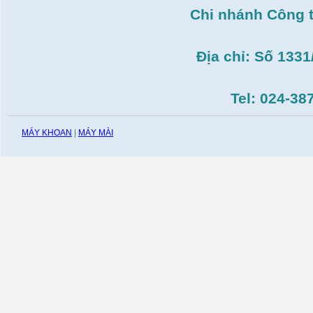
Máy cắt gạch Bosch
Chi nhánh Công 
GDC140( 1.400W,
115mm)
Giá:
0
VND
Địa chỉ: Số 133
Tel: 024-38
MÁY KHOAN
|
MÁY MÀI