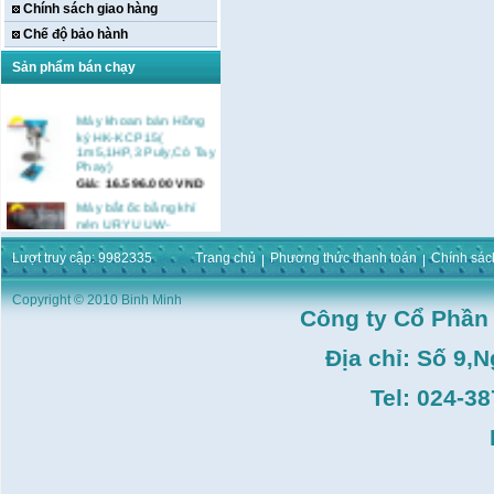
Chính sách giao hàng
Chế độ bảo hành
Sản phẩm bán chạy
Máy khoan bàn Hồng
ký HK-KCP15(
1m5,1HP,3 Puly,Có Tay
Phay)
Giá:
16.596.000
VND
Máy bắt ốc bằng khí
nén URYU UW-
9SK(M10)
Giá:
0
VND
Lượt truy cập: 9982335
Trang chủ
Phương thức thanh toán
Chính sác
Máy duỗi sắt Hồng ký
HK–DSM114( 1HP,Ø8 -
Copyright © 2010 Binh Minh
Ø10)
Công ty Cổ Phần
Giá:
3.546.000
VND
Địa chỉ: Số 9,
Máy tiện Hồng ký HK-
T14( 1m4)
Giá:
51.498.000
VND
Tel: 024-3
Máy cưa đĩa lưỡi hợp
kim Makita HS7600(
185mm, 1200W)
Giá:
0
VND