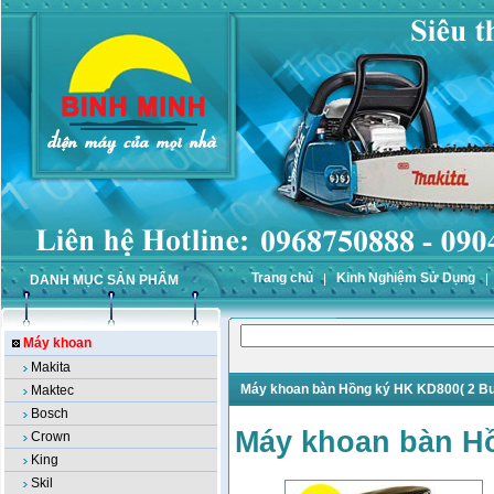
Trang chủ
Kinh Nghiệm Sử Dụng
DANH MỤC SẢN PHẨM
Máy khoan
Makita
Máy khoan bàn Hồng ký HK KD800( 2 Bu
Maktec
Bosch
Máy khoan bàn Hồ
Crown
King
Skil