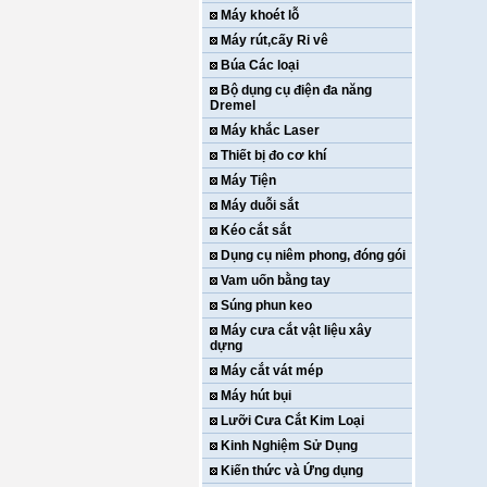
Máy khoét lỗ
Máy rút,cấy Ri vê
Búa Các loại
Bộ dụng cụ điện đa năng
Dremel
Máy khắc Laser
Thiết bị đo cơ khí
Máy Tiện
Máy duỗi sắt
Kéo cắt sắt
Dụng cụ niêm phong, đóng gói
Vam uốn bằng tay
Súng phun keo
Máy cưa cắt vật liệu xây
dựng
Máy cắt vát mép
Máy hút bụi
Lưỡi Cưa Cắt Kim Loại
Kinh Nghiệm Sử Dụng
Kiến thức và Ứng dụng