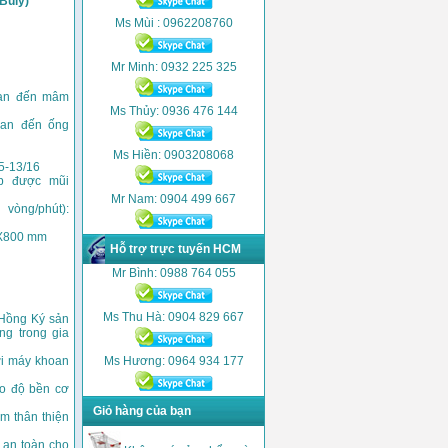
Buly)
Ms Mùi : 0962208760
Mr Minh: 0932 225 325
oan đến mâm
Ms Thủy: 0936 476 144
oan đến ống
Ms Hiền: 0903208068
5-13/16
p được mũi
Mr Nam: 0904 499 667
 vòng/phút):
5X800 mm
Hỗ trợ trực tuyến HCM
Mr Bình: 0988 764 055
Ms Thu Hà: 0904 829 667
 Hồng Ký sản
ng trong gia
ới máy khoan
Ms Hương: 0964 934 177
o độ bền cơ
Giỏ hàng của bạn
m thân thiện
o an toàn cho