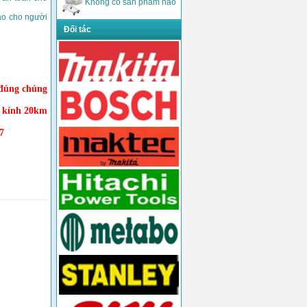
Không có sản phẩm nào
ảo cho người
Đối tác
,đúng chủng
n kính 20km
7