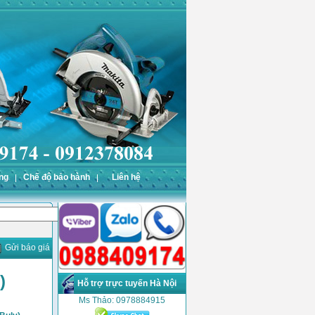
ng
Chế độ bảo hành
Liên hệ
Gửi báo giá
)
Hỗ trợ trực tuyến Hà Nội
Ms Thảo: 0978884915