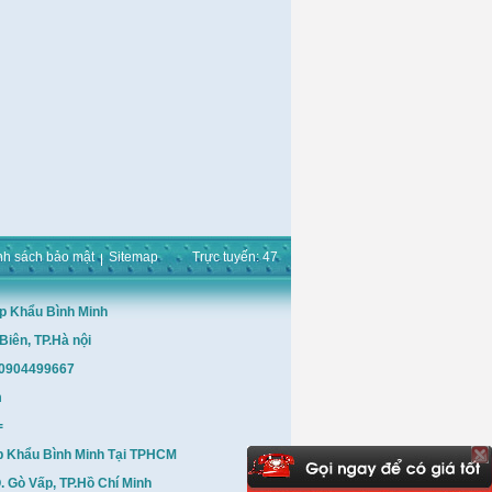
nh sách bảo mật
Sitemap
Trực tuyến: 47
p Khẩu Bình Minh
Biên, TP.Hà nội
: 0904499667
m
=
p Khẩu Bình Minh Tại TPHCM
 Gò Vấp, TP.Hồ Chí Minh