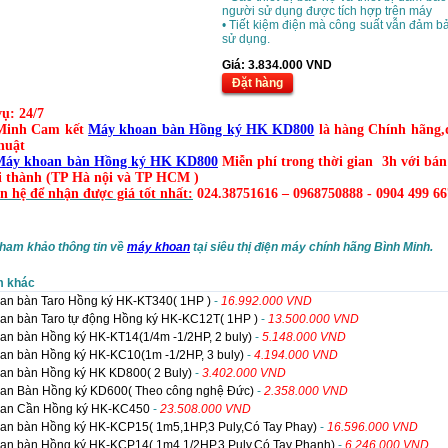
người sử dụng được tích hợp trên máy
• Tiết kiệm điện mà công suất vẫn đảm b
sử dụng.
Giá:
3.834.000
VND
Đặt hàng
ụ: 24/7
Minh Cam kết
Máy khoan bàn Hồng ký HK KD800
là hàng Chính hãng
thuật
Máy khoan bàn Hồng ký HK KD800
Miễn phí trong thời gian
3h với bá
i thành (TP Hà nội và TP HCM )
ên hệ để nhận được giá tốt nhất:
024.38751616 – 0968750888 - 0904 499 66
tham khảo thông tin về
máy khoan
tại siêu thị điện máy chính hãng Bình Minh.
m khác
an bàn Taro Hồng ký HK-KT340( 1HP )
-
16.992.000 VND
an bàn Taro tự động Hồng ký HK-KC12T( 1HP )
-
13.500.000 VND
an bàn Hồng ký HK-KT14(1/4m -1/2HP, 2 buly)
-
5.148.000 VND
an bàn Hồng ký HK-KC10(1m -1/2HP, 3 buly)
-
4.194.000 VND
an bàn Hồng ký HK KD800( 2 Buly)
-
3.402.000 VND
an Bàn Hồng ký KD600( Theo công nghệ Đức)
-
2.358.000 VND
an Cần Hồng ký HK-KC450
-
23.508.000 VND
an bàn Hồng ký HK-KCP15( 1m5,1HP,3 Puly,Có Tay Phay)
-
16.596.000 VND
an bàn Hồng ký HK-KCP14( 1m4,1/2HP,3 Puly,Có Tay Phanh)
-
6.246.000 VND