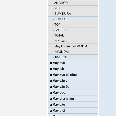
ANCHOR
NFK
SUMIKURA
SUMAKE
TOP
LACELA
TOTAL
NIKAWA
Máy khoan bàn WDDM
HYUNDAI
JV-TECH
Máy mài
Máy cắt
Máy đục bê tông
Máy vặn vít
Máy vặn ốc
Máy cưa
Máy chà nhám
Máy bào
Máy thổi