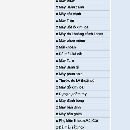
Máy phay
Máy đánh cạnh
Máy cắt cành
Máy Trộn
Máy đột lỗ kim loại
Máy đo khoảng cách Laser
Máy ghép mộng
Mũi khoan
Đá mài-Đá cắt
Máy Taro
Máy đánh gỉ
Máy phun sơn
Thước đo kỹ thuật số
Máy dò kim loại
Dụng cụ cầm tay
Máy đánh bóng
Máy bắn đinh
Máy bắn ghim
Phụ kiện Khoan,Mài,Cắt
Đá mài sắt,Inox