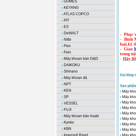
GOMES
KEYANG
ATLAS COPCO
PIT
ES
DeWALT
-
Phục v
-
Bình 
Nitto
loại,kỹ 
Flex
-
Giao
Fein
trong
nộ
Máy khoan bàn D&D
-
Hãy li
DAIKOKU
Shinano
Vui lòng 
Máy khoan đá
NPT
Sản phẩ
KEN
Máy kho
SP
Máy kho
Máy kho
VESSEL
Máy kho
FUJI
Máy kho
Máy khoan bàn Asaki
Máy kho
Kynko
Máy kho
KBN
Máy kho
Ingersoll Rand
Máy kho