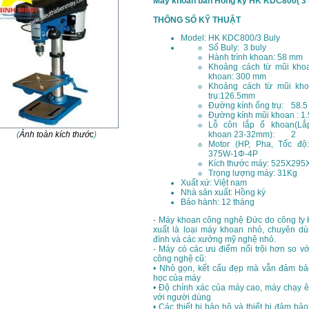
Máy khoan bàn Hồng ký HK KDC800( 3 
THÔNG SỐ KỸ THUẬT
Model: HK KDC800/3 Buly
Số Buly: 3 buly
Hành trình khoan: 58 mm
Khoảng cách từ mũi kh
khoan: 300 mm
Khoảng cách từ mũi kh
trụ:126.5mm
Đường kính ống trụ:
58.5
Đường kính mũi khoan : 1.
Lỗ côn lắp ổ khoan(Lắ
(
Ảnh toàn kích thước
)
khoan 23-32mm):
2
Motor (HP, Pha, Tốc độ:
375W-1Φ-4P
Kích thước máy: 525X29
Trọng lượng máy: 31Kg
Xuất xứ: Việt nam
Nhà sản xuất: Hồng ký
Bảo hành: 12 tháng
- Máy khoan công nghệ Đức do công ty
xuất là loại máy khoan nhỏ, chuyên dù
đình và các xưởng mỹ nghệ nhỏ.
- Máy có các ưu điểm nổi trội hơn so v
công nghệ cũ:
• Nhỏ gọn, kết cấu đẹp mà vẫn đảm bả
học của máy
• Độ chính xác của máy cao, máy chạy ê
với người dùng
• Các thiết bị bảo hộ và thiết bị đảm bả