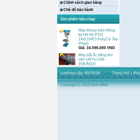
Chính sách giao hàng
Chế độ bảo hành
Sản phẩm bán chạy
Máy khoan bàn Hồng
ký HK-KCP15(
Lượt truy cập: 9979536
Trang chủ
Phư
1m5,1HP,3 Puly,Có Tay
Phay)
Copyright © 2010 Binh Minh
Giá:
16.596.000
VND
Máy bắt ốc bằng khí
nén URYU UW-
9SK(M10)
Giá:
0
VND
Máy duỗi sắt Hồng ký
HK–DSM114( 1HP,Ø8 -
Ø10)
Giá:
3.546.000
VND
Máy tiện Hồng ký HK-