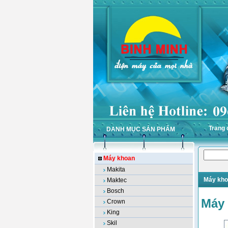
Trang 
DANH MỤC SẢN PHẨM
Máy khoan
Makita
Máy kho
Maktec
Bosch
Máy 
Crown
King
Skil