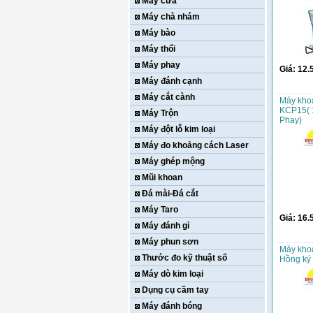
Máy cưa
Máy chà nhám
Máy bào
Máy thổi
Máy phay
Giá:
12.
Máy đánh cạnh
Máy cắt cành
Máy kho
KCP15( 
Máy Trộn
Phay)
Máy đột lỗ kim loại
Máy đo khoảng cách Laser
Máy ghép mộng
Mũi khoan
Đá mài-Đá cắt
Máy Taro
Giá:
16.
Máy đánh gỉ
Máy phun sơn
Máy khoa
Thước đo kỹ thuật số
Hồng ký
Máy dò kim loại
Dụng cụ cầm tay
Máy đánh bóng