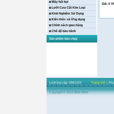
Máy hút bụi
Giá:
0
V
Lưỡi Cưa Cắt Kim Loại
Kinh Nghiệm Sử Dụng
Kiến thức và Ứng dụng
Chính sách giao hàng
Chế độ bảo hành
Sản phẩm bán chạy
Máy khoan bàn Hồng
ký HK-KCP15(
Lượt truy cập: 9981203
Trang chủ
Phư
1m5,1HP,3 Puly,Có Tay
Phay)
Giá:
16.596.000
VND
Copyright © 2010 Binh Minh
Máy bắt ốc bằng khí
nén URYU UW-
9SK(M10)
Giá:
0
VND