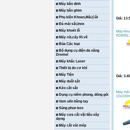
Máy bắn đinh
Máy bắn ghim
Phụ kiện Khoan,Mài,Cắt
Giá:
13.
Đá mài sắt,Inox
Máy khoét lỗ
Máy kho
KD800( 2
Máy rút,cấy Ri vê
Búa Các loại
Bộ dụng cụ điện đa năng
Dremel
Máy khắc Laser
Thiết bị đo cơ khí
Máy Tiện
Giá:
3.4
Máy duỗi sắt
Kéo cắt sắt
Máy mài 
Dụng cụ niêm phong, đóng gói
10x330
Vam uốn bằng tay
Súng phun keo
Máy cưa cắt vật liệu xây
dựng
Máy cắt vát mép