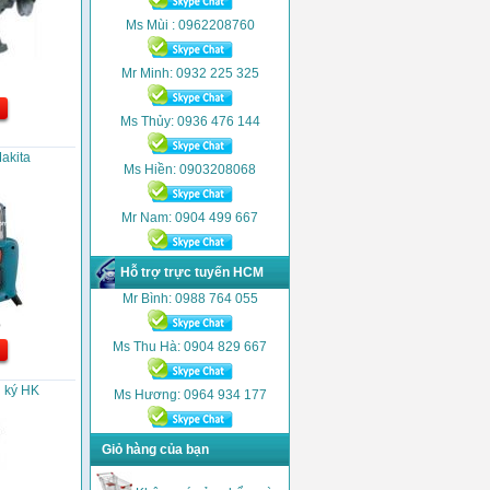
Ms Mùi : 0962208760
Mr Minh: 0932 225 325
Ms Thủy: 0936 476 144
Makita
Ms Hiền: 0903208068
Mr Nam: 0904 499 667
Hỗ trợ trực tuyến HCM
Mr Bình: 0988 764 055
D
Ms Thu Hà: 0904 829 667
 ký HK
Ms Hương: 0964 934 177
Giỏ hàng của bạn