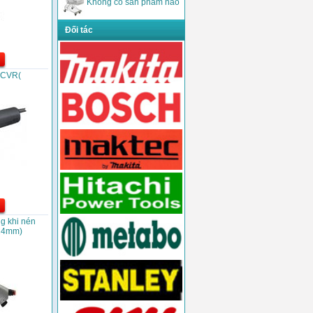
Không có sản phẩm nào
Đối tác
5CVR(
g khi nén
24mm)