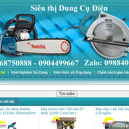
chủ
Kinh Nghiệm Sử Dụng
Kiến thức và Ứng dụng
Chính sách giao hà
m nổi bật
góc đa năng Makita
Máy khoan bàn Tiến đạt KT-
Máy mài 2 đá Tiến Đạ
( 1510W, 260mm)Đinh
800( 1/2HP, Cao0.8m )
Cốt ngắn)