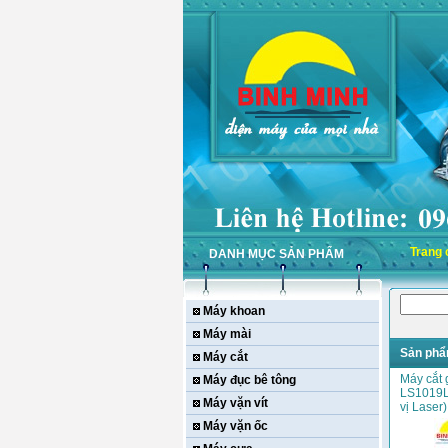
Trang 
DANH MỤC SẢN PHẨM
Máy khoan
Máy mài
Sản phẩ
Máy cắt
Máy cắt 
Máy đục bê tông
LS1019L
Máy vặn vít
vị Laser)
Máy vặn ốc