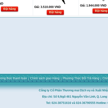
ND
Giá:
1.944.000
VND
Giá:
3.510.000
VND
Đặt hàng
Đặt hàng
Đặt hàng
ơng thức thanh toán
Chính sách giao Hàng
Phương Thức Đổi Trả Hàng
Chí
Công ty Cổ Phần Thương mai Dịch vụ và Xuất Nhậ
Địa chỉ: Số 9,Ngõ 461 Nguyễn Văn Linh, Q. Long 
Tel: 024-38751616 và 024-36790555 Hotline