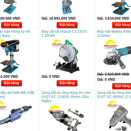
500.000
VND
Giá:
16.992.000
VND
Giá:
3.834.000
VND
Đặt hàng
Đặt hàng
Đặt hàng
an bàn Hồng ký HK
Máy cắt sắt Hitachi CC14ST(
Máy mài Makita 956
 Buly)
2.200W)
125mm)
Giá:
2.520.000
VND
02.000
VND
Giá:
0
VND
Giá:
0
VND
Đặt hàng
Đặt hàng
Đặt hàng
dây đai Nitto BB-10B(
Súng bắt bu lông dùng khi nén
Súng bắt bu lông dùn
mm)
EAST EC-2180N( 48mm, Đầu
EAST EC-900N( 12-
Ngắn)