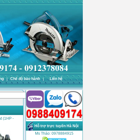
ng
Chế độ bảo hành
Liên hệ
t (1HP -
Hỗ trợ trực tuyến Hà Nội
Ms Thảo: 0978884915