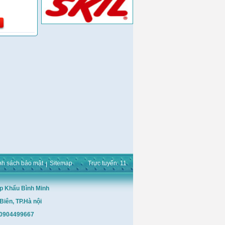
nh sách bảo mật
Sitemap
Trực tuyến: 11
p Khẩu Bình Minh
Biên, TP.Hà nội
: 0904499667