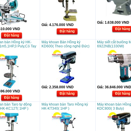
Giá:
1.638.000
VND
Giá:
4.176.000
VND
510.000
VND
Đặt hàng
Đặt hàng
Đặt hàng
an bàn Hồng ký HK-
Máy khoan Bàn Hồng ký
Máy siết cắt bulông 
1m5,1HP,3 Puly,Có Tay
KD600( Theo công nghệ Đức)
6922NB(1330W)
Giá:
2.358.000
VND
Giá:
36.846.000
VN
596.000
VND
Đặt hàng
Đặt hàng
Đặt hàng
n bàn Taro tự động
Máy khoan bàn Taro Hồng ký
Máy khoan bàn Hồng
 HK-KC12T( 1HP )
HK-KT340( 1HP )
KDC800( 3 Buly)