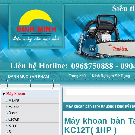
Trang chủ
Kinh Nghiệm Sử Dụng
DANH MỤC SẢN PHẨM
Máy khoan
Makita
Máy khoan bàn Taro tự động Hồng ký H
Maktec
Bosch
Máy khoan bàn T
Crown
King
KC12T( 1HP )
Skil