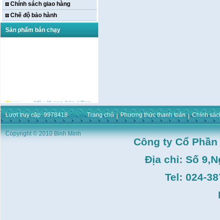
Chính sách giao hàng
Chế độ bảo hành
Sản phẩm bán chạy
Máy khoan bàn Hồng
ký HK-KCP15(
1m5,1HP,3 Puly,Có Tay
Lượt truy cập: 9978418
Trang chủ
Phương thức thanh toán
Chính sác
Phay)
Giá:
16.596.000
VND
Copyright © 2010 Binh Minh
Máy bắt ốc bằng khí
Công ty Cổ Phần
nén URYU UW-
9SK(M10)
Địa chỉ: Số 9,
Giá:
0
VND
Máy duỗi sắt Hồng ký
Tel: 024-3
HK–DSM114( 1HP,Ø8 -
Ø10)
Giá:
3.546.000
VND
Máy tiện Hồng ký HK-
T14( 1m4)