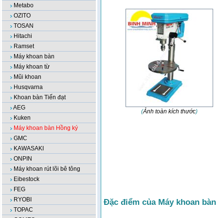
Metabo
OZITO
TOSAN
Hitachi
Ramset
Máy khoan bàn
Máy khoan từ
Mũi khoan
Husqvarna
Khoan bàn Tiến đạt
AEG
(
Ảnh toàn kích thước
)
Kuken
Máy khoan bàn Hồng ký
GMC
KAWASAKI
ONPIN
Máy khoan rút lõi bê tông
Eibestock
FEG
RYOBI
Đặc điểm của Máy khoan bàn
TOPAC