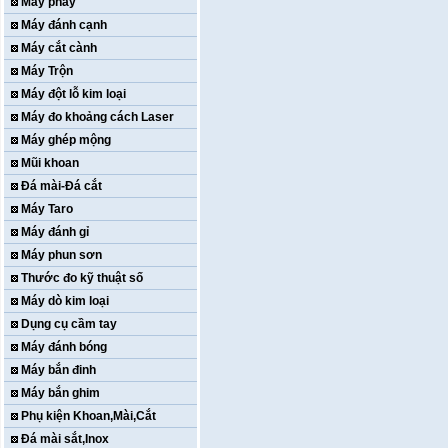
Máy phay
Máy đánh cạnh
Máy cắt cành
Máy Trộn
Máy đột lỗ kim loại
Máy đo khoảng cách Laser
Máy ghép mộng
Mũi khoan
Đá mài-Đá cắt
Máy Taro
Máy đánh gỉ
Máy phun sơn
Thước đo kỹ thuật số
Máy dò kim loại
Dụng cụ cầm tay
Máy đánh bóng
Máy bắn đinh
Máy bắn ghim
Phụ kiện Khoan,Mài,Cắt
Đá mài sắt,Inox