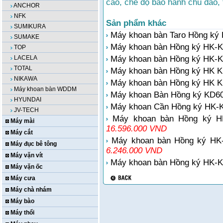
cao, chế độ bảo hành chu đáo, t
ANCHOR
NFK
Sản phẩm khác
SUMIKURA
Máy khoan bàn Taro Hồng ký
SUMAKE
Máy khoan bàn Hồng ký HK-KT
TOP
LACELA
Máy khoan bàn Hồng ký HK-KC
TOTAL
Máy khoan bàn Hồng ký HK K
NIKAWA
Máy khoan bàn Hồng ký HK K
Máy khoan bàn WDDM
Máy khoan Bàn Hồng ký KD60
HYUNDAI
Máy khoan Cần Hồng ký HK-
JV-TECH
Máy khoan bàn Hồng ký HK
Máy mài
16.596.000 VND
Máy cắt
Máy khoan bàn Hồng ký HK-
Máy đục bê tông
6.246.000 VND
Máy vặn vít
Máy khoan bàn Hồng ký HK-K
Máy vặn ốc
Máy cưa
Máy chà nhám
Máy bào
Máy thổi