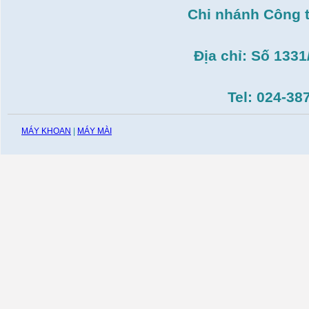
Giá:
51.498.000
VND
Chi nhánh Công 
Máy cưa đĩa lưỡi hợp
kim Makita HS7600(
185mm, 1200W)
Địa chỉ: Số 133
Giá:
0
VND
Máy cắt gạch Bosch
GDC140( 1.400W,
Tel: 024-38
115mm)
Giá:
0
VND
MÁY KHOAN
|
MÁY MÀI