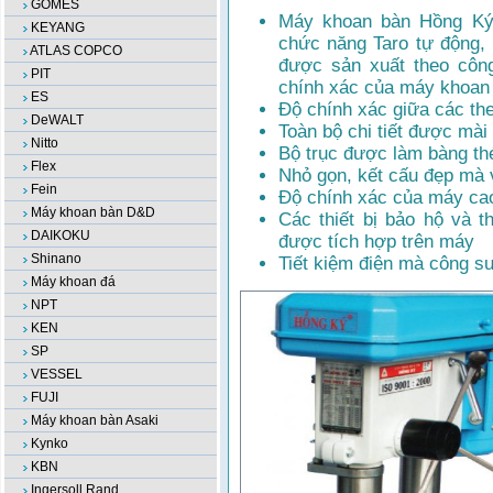
GOMES
Máy khoan bàn Hồng Ký
KEYANG
chức năng Taro tự động,
ATLAS COPCO
được sản xuất theo côn
PIT
chính xác của máy khoan 
ES
Độ chính xác giữa các the
DeWALT
Toàn bộ chi tiết được mài
Nitto
Bộ trục được làm bàng th
Flex
Nhỏ gọn, kết cấu đẹp 
Fein
Độ chính xác của máy cao
Máy khoan bàn D&D
Các thiết bị bảo hộ và 
DAIKOKU
được tích hợp trên máy
Shinano
Tiết kiệm điện mà công s
Máy khoan đá
NPT
KEN
SP
VESSEL
FUJI
Máy khoan bàn Asaki
Kynko
KBN
Ingersoll Rand