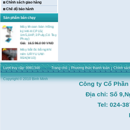
Chính sách giao hàng
Chế độ bảo hành
Sản phẩm bán chạy
Máy khoan bàn Hồng
ký HK-KCP15(
Lượt truy cập: 9981346
Trang chủ
Phương thức thanh toán
Chính sác
1m5,1HP,3 Puly,Có Tay
Phay)
Giá:
16.596.000
VND
Copyright © 2010 Binh Minh
Công ty Cổ Phần
Máy bắt ốc bằng khí
nén URYU UW-
Địa chỉ: Số 9,
9SK(M10)
Giá:
0
VND
Tel: 024-3
Máy duỗi sắt Hồng ký
HK–DSM114( 1HP,Ø8 -
Ø10)
Giá:
3.546.000
VND
Máy tiện Hồng ký HK-