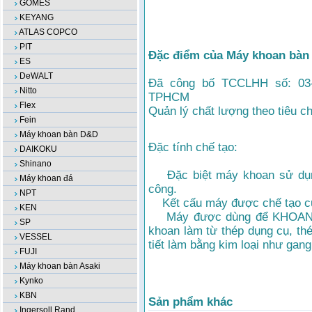
GOMES
KEYANG
ATLAS COPCO
PIT
Đặc điểm của Máy khoan bàn t
ES
DeWALT
Đã công bố TCCLHH số: 03
Nitto
TPHCM
Flex
Quản lý chất lượng theo tiêu 
Fein
Máy khoan bàn D&D
Đặc tính chế tạo:
DAIKOKU
Shinano
Đặc biệt máy khoan sử dụng 
Máy khoan đá
công.
NPT
Kết cấu máy được chế tạo cứ
KEN
Máy được dùng để KHOAN,
SP
khoan làm từ thép dụng cụ, th
VESSEL
tiết làm bằng kim loại như gang
FUJI
Máy khoan bàn Asaki
Kynko
KBN
Sản phẩm khác
Ingersoll Rand