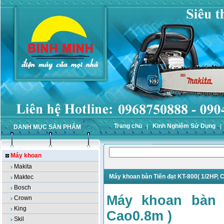
Trang chủ
Kinh Nghiệm Sử Dụng
DANH MỤC SẢN PHẨM
Máy khoan
Makita
Máy khoan bàn Tiến đạt KT-800( 1/2HP, 
Maktec
Bosch
Máy khoan bàn T
Crown
King
Cao0.8m )
Skil