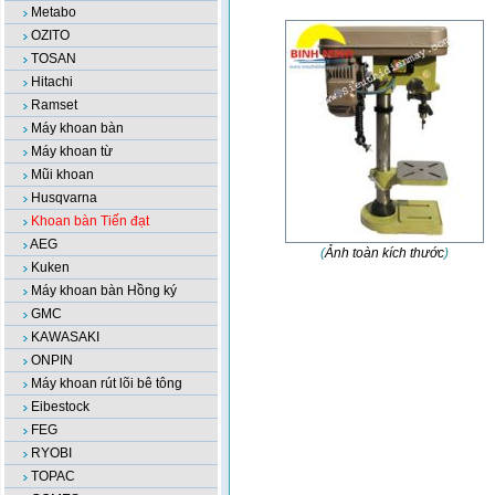
Metabo
OZITO
TOSAN
Hitachi
Ramset
Máy khoan bàn
Máy khoan từ
Mũi khoan
Husqvarna
Khoan bàn Tiến đạt
AEG
(
Ảnh toàn kích thước
)
Kuken
Máy khoan bàn Hồng ký
GMC
KAWASAKI
ONPIN
Máy khoan rút lõi bê tông
Eibestock
FEG
RYOBI
TOPAC