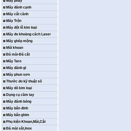
Máy phay
Máy đánh cạnh
Máy cắt cành
Máy Trộn
Máy đột lỗ kim loại
Máy đo khoảng cách Laser
Máy ghép mộng
Mũi khoan
Đá mài-Đá cắt
Máy Taro
Máy đánh gỉ
Máy phun sơn
Thước đo kỹ thuật số
Máy dò kim loại
Dụng cụ cầm tay
Máy đánh bóng
Máy bắn đinh
Máy bắn ghim
Phụ kiện Khoan,Mài,Cắt
Đá mài sắt,Inox