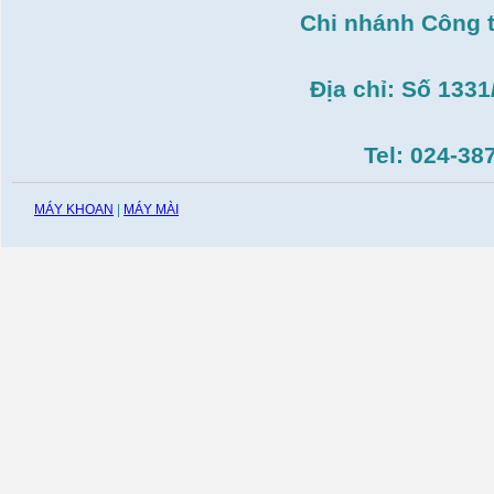
T14( 1m4)
Chi nhánh Công 
Giá:
51.498.000
VND
Máy cưa đĩa lưỡi hợp
kim Makita HS7600(
Địa chỉ: Số 133
185mm, 1200W)
Giá:
0
VND
Máy cắt gạch Bosch
Tel: 024-38
GDC140( 1.400W,
115mm)
Giá:
0
VND
MÁY KHOAN
|
MÁY MÀI